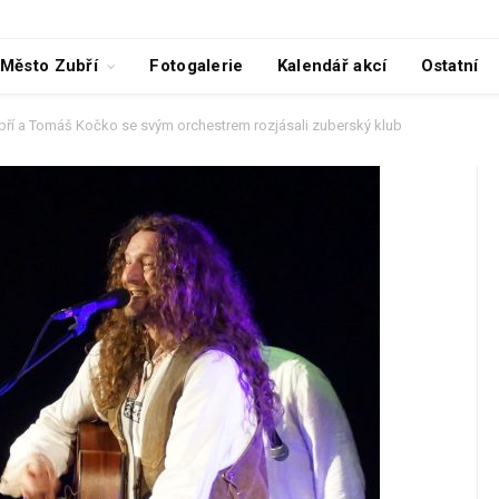
Město Zubří
Fotogalerie
Kalendář akcí
Ostatní
ubří a Tomáš Kočko se svým orchestrem rozjásali zuberský klub