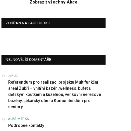
Zobrazit všechny Akce
ZUBŘAN NA FACEBOOKU
NEJNOVĚJŠÍ KOMENTÁŘE
Jakub
:
Referendum pro realizaci projektu Multifunkční
areál Zubří – vnitřní bazén, wellness, bufet s
dětským koutkem a kuželnou, venkovní nerezové
bazény, Lékařský dům a Komunitní dům pro
seniory
:
ALEŠ MĚRKA
Podrobné kontakty