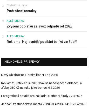
Onderkova Jana
:
Podrobné kontakty
:
ALEŠ MĚRKA
Zvýšení poplatku za svoz odpadu od 2023
:
ALEŠ MĚRKA
Reklama: Nejlevnější posílání balíků ze Zubří
NEJNOVĚJŠÍ PŘÍSPĚVKY
Nový Alzabox na Horním konci
17.6.2026
Reklama: Přetéká ti skříň? Zbav se nenošeného oblečení a
získej 380 Kč na ruku jako bonus!
6.6.2026
Fotografická soutěž pro základní a střední školy
27.4.2026
Jednání zastupitelstva města Zubří 23.4.2026 14:00
23.4.2026