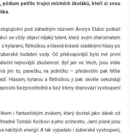
pódium patřilo trojici místních školáků, kteří si svou
lika.
stupujícími pod záhadným názvem Ávorys Elubic potkali
akci se vždy objeví nějaký talent, který svým charismatem
 s kytarami, flétničkou a hlavně krásně sladěnými hlasy po
 zuberské hudební vody. Oč překvapivější bylo mé první
áteční nejnovější zkušenost. Byť jen ve třech, jsou stále
pívá jim to, panečku, na jedničku – především pak Míše
ladí. Hlasem, kytarou a flétničkou ji pak skvěle sekundují
 naprosto bezprostředně a bez trémy doprovází vystoupení
blikem i fantastickým zvukem, který dostali jako dárek od
ýhradně Tomáši Kočkovi a jeho orchestru. Jarní písně jsou
a nabitých energií. A tak vypadalo i zuberské vystoupení,