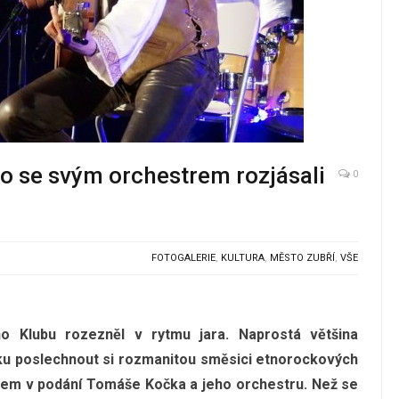
o se svým orchestrem rozjásali
0
FOTOGALERIE
,
KULTURA
,
MĚSTO ZUBŘÍ
,
VŠE
o Klubu rozezněl v rytmu jara. Naprostá většina
nku poslechnout si rozmanitou směsici etnorockových
rem v podání Tomáše Kočka a jeho orchestru. Než se