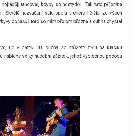
nejraději tancoval, kdyby se nestyděl. Tak tato příjemná
m. Skvělé nazvučení sálu spolu s energií čišící ze všech
výkyvy počasí, které se nám přelom března a dubna chystal
íště, už v pátek 10. dubna se můžete těšit na klasiku
rů nabídne velký hudební zážitek, jehož výslednou podobu