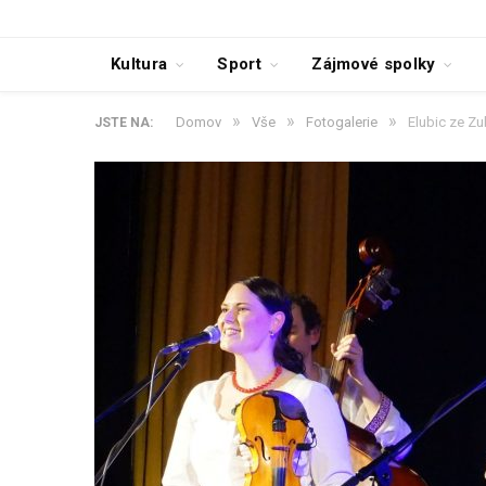
Kultura
Sport
Zájmové spolky
»
»
»
Domov
Vše
Fotogalerie
Elubic ze Z
JSTE NA: