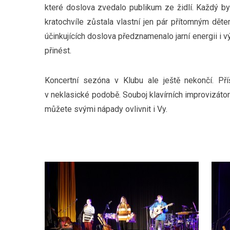
které doslova zvedalo publikum ze židlí. Každý by 
kratochvíle zůstala vlastní jen pár přítomným děte
účinkujících doslova předznamenalo jarní energii i 
přinést.
Koncertní sezóna v Klubu ale ještě nekončí. Př
v neklasické podobě. Souboj klavírních improvizáto
můžete svými nápady ovlivnit i Vy.