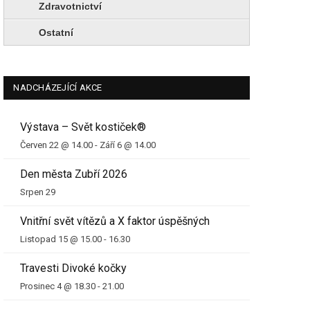
Zdravotnictví
Ostatní
NADCHÁZEJÍCÍ AKCE
Výstava – Svět kostiček®
Červen 22 @ 14.00
-
Září 6 @ 14.00
Den města Zubří 2026
Srpen 29
Vnitřní svět vítězů a X faktor úspěšných
Listopad 15 @ 15.00
-
16.30
Travesti Divoké kočky
Prosinec 4 @ 18.30
-
21.00