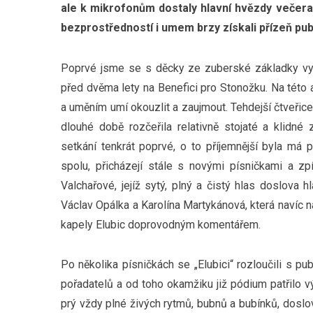
ale k mikrofonům dostaly hlavní hvězdy večera, 
bezprostředností i umem brzy získali přízeň pub
Poprvé jsme se s děcky ze zuberské základky vy
před dvěma lety na Benefici pro Stonožku. Na této 
a uměním umí okouzlit a zaujmout. Tehdejší čtveřice
dlouhé době rozčeřila relativně stojaté a klidné
setkání tenkrát poprvé, o to příjemnější byla má p
spolu, přicházejí stále s novými písničkami a z
Valchařové, jejíž sytý, plný a čistý hlas doslova h
Václav Opálka a Karolína Martykánová, která navíc
kapely Elubic doprovodným komentářem.
Po několika písničkách se „Elubici“ rozloučili s pu
pořadatelů a od toho okamžiku již pódium patřilo v
prý vždy plné živých rytmů, bubnů a bubínků, doslov