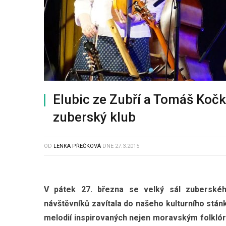
Elubic ze Zubří a Tomáš Kočk
zuberský klub
OD
LENKA PŘEČKOVÁ
DNE
27.3.2015
V pátek 27. března se velký sál zuberskéh
návštěvníků zavítala do našeho kulturního stá
melodií inspirovaných nejen moravským folkló