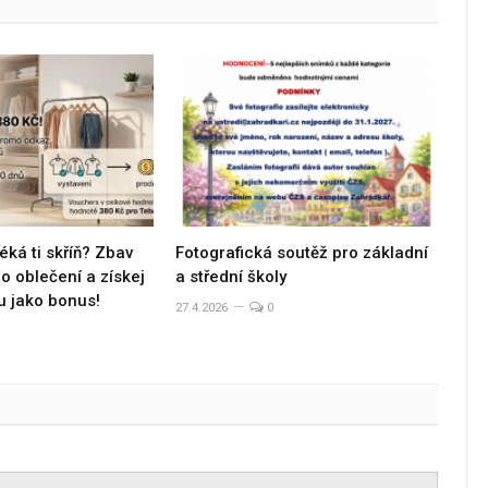
éká ti skříň? Zbav
Fotografická soutěž pro základní
 oblečení a získej
a střední školy
u jako bonus!
27.4.2026
0