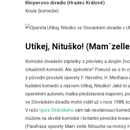
Klicperovo divadlo (Hradec Králové)
Koule (komedie)
Utíkej, Nituško! (Mam´zell
Komické divadelní zápletky s převleky a dvojím ži
situačních komedií. Ale zpěvohra? Pokusil se o to v
z původní proslulé operety F. Hervého, H. Meilhaca 
hudební komedii s názvem Utíkej, Nituško! Jaké to j
operetním autorem, matka představená majorem, poru
ve Slováckém divadle mohli vidět už v roce 1988, 
V režii
Igora Stránského
vám tak nestárnoucí komedi
můžete na skvělé komické i brilantní pěvecké kreac
(Parafráze operety Mamʾzelle Nitouche na motivy H