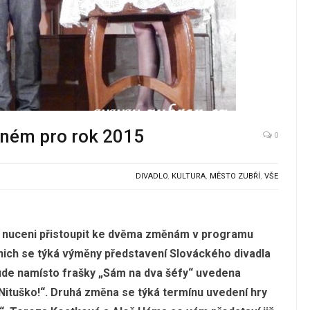
tném pro rok 2015
0
DIVADLO
,
KULTURA
,
MĚSTO ZUBŘÍ
,
VŠE
nuceni přistoupit ke dvěma změnám v programu
 nich se týká výměny představení Slováckého divadla
bude namísto frašky „Sám na dva šéfy“ uvedena
Nituško!“. Druhá změna se týká termínu uvedení hry