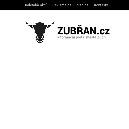
Kalendář akcí
Reklama na Zubřan.cz
Kontakty