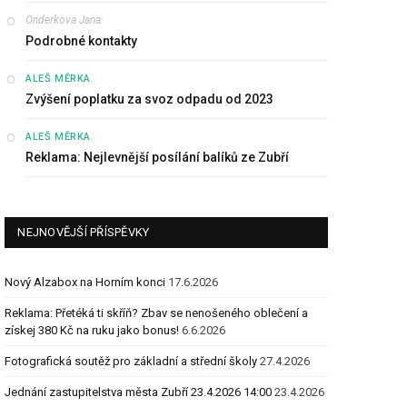
Onderkova Jana
:
Podrobné kontakty
:
ALEŠ MĚRKA
Zvýšení poplatku za svoz odpadu od 2023
:
ALEŠ MĚRKA
Reklama: Nejlevnější posílání balíků ze Zubří
NEJNOVĚJŠÍ PŘÍSPĚVKY
Nový Alzabox na Horním konci
17.6.2026
Reklama: Přetéká ti skříň? Zbav se nenošeného oblečení a
získej 380 Kč na ruku jako bonus!
6.6.2026
Fotografická soutěž pro základní a střední školy
27.4.2026
Jednání zastupitelstva města Zubří 23.4.2026 14:00
23.4.2026