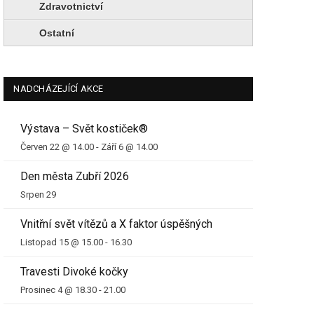
Zdravotnictví
Ostatní
NADCHÁZEJÍCÍ AKCE
Výstava – Svět kostiček®
Červen 22 @ 14.00
-
Září 6 @ 14.00
Den města Zubří 2026
Srpen 29
Vnitřní svět vítězů a X faktor úspěšných
Listopad 15 @ 15.00
-
16.30
Travesti Divoké kočky
Prosinec 4 @ 18.30
-
21.00