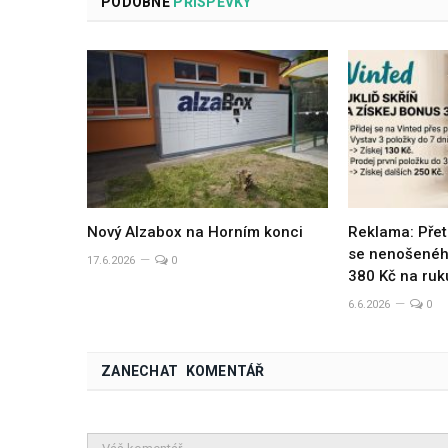
PODOBNÉ
PŘÍSPĚVKY
Nový Alzabox na Horním konci
Reklama: Přet
se nenošeného
17.6.2026
0
380 Kč na ruk
6.6.2026
0
ZANECHAT KOMENTÁŘ