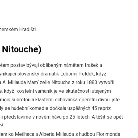
e Nitouche)
votem postav bývají oblíbeným námětem frašek a
ynikající slovenský dramatik Ľubomír Feldek, když
a A. Millauda Mam´zelle Nitouche z roku 1883 vytvořil
e, když kostelní varhaník je ve skutečnosti utajeným
čík subretou a klášterní schovanka operetní divou, jste
kdy se hudební komedie dočkala úspěšných 45 repríz.
i představíme v novém hávu po 25 letech. A těšit se opět
e!
enrika Meilhaca a Alberta Millauda s hudbou Florimonda