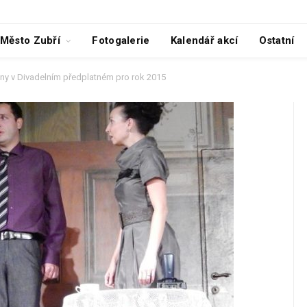
Město Zubří
Fotogalerie
Kalendář akcí
Ostatní
y v Divadelním předplatném pro rok 2015