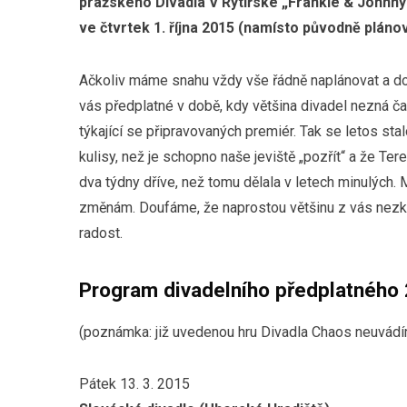
pražského Divadla V Rytířské „Frankie & Johnny
ve čtvrtek 1. října 2015 (namísto původně pláno
Ačkoliv máme snahu vždy vše řádně naplánovat a do
vás předplatné v době, kdy většina divadel nezná 
týkající se připravovaných premiér. Tak se letos sta
kulisy, než je schopno naše jeviště „pozřít“ a že 
dva týdny dříve, než tomu dělala v letech minulých.
změnám. Doufáme, že naprostou většinu z vás nez
radost.
Program divadelního předplatného
(poznámka: již uvedenou hru Divadla Chaos neuvád
Pátek 13. 3. 2015