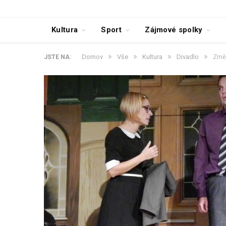
Kultura
Sport
Zájmové spolky
»
»
»
»
Domov
Vše
Kultura
Divadlo
Změn
JSTE NA: