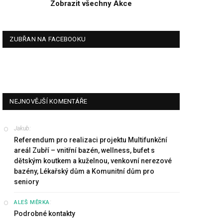
Zobrazit všechny Akce
ZUBŘAN NA FACEBOOKU
NEJNOVĚJŠÍ KOMENTÁŘE
Jakub
:
Referendum pro realizaci projektu Multifunkční
areál Zubří – vnitřní bazén, wellness, bufet s
dětským koutkem a kuželnou, venkovní nerezové
bazény, Lékařský dům a Komunitní dům pro
seniory
:
ALEŠ MĚRKA
Podrobné kontakty