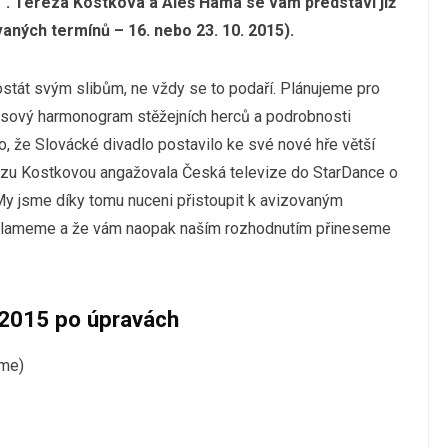
“. Tereza Kostková a Aleš Háma se vám představí již
vaných termínů – 16. nebo 23. 10. 2015).
stát svým slibům, ne vždy se to podaří. Plánujeme pro
časový harmonogram stěžejních herců a podrobnosti
lo, že Slovácké divadlo postavilo ke své nové hře větší
Terezu Kostkovou angažovala Česká televize do StarDance o
 My jsme díky tomu nuceni přistoupit k avizovaným
klameme a že vám naopak naším rozhodnutím přineseme
 2015 po úpravách
íme)