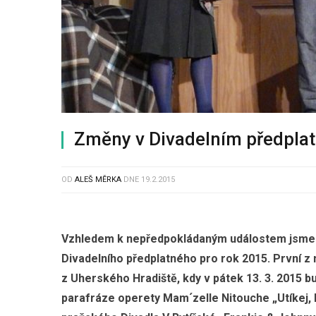
Změny v Divadelním předpla
OD
ALEŠ MĚRKA
DNE
19.2.2015
Vzhledem k nepředpokládaným událostem jsme 
Divadelního předplatného pro rok 2015. První z
z Uherského Hradiště, kdy v pátek 13. 3. 2015 
parafráze operety Mam´zelle Nitouche „Utíkej, 