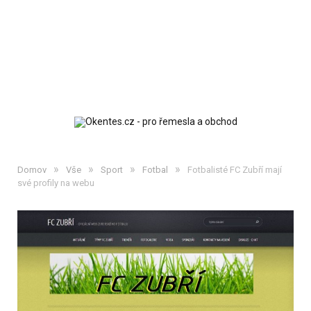
»
»
»
»
Domov
Vše
Sport
Fotbal
Fotbalisté FC Zubří mají
své profily na webu