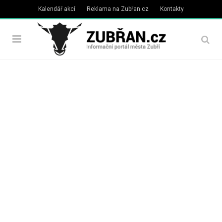
Kalendář akcí
Reklama na Zubřan.cz
Kontakty