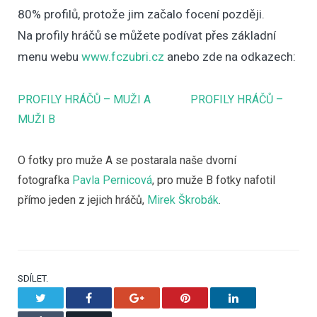
80% profilů, protože jim začalo focení později.
Na profily hráčů se můžete podívat přes základní
menu webu
www.fczubri.cz
anebo zde na odkazech:
PROFILY HRÁČŮ – MUŽI A
PROFILY HRÁČŮ –
MUŽI B
O fotky pro muže A se postarala naše dvorní
fotografka
Pavla Pernicová
, pro muže B fotky nafotil
přímo jeden z jejich hráčů,
Mirek Škrobák
.
SDÍLET.
Twitter
Facebook
Google+
Pinterest
LinkedIn