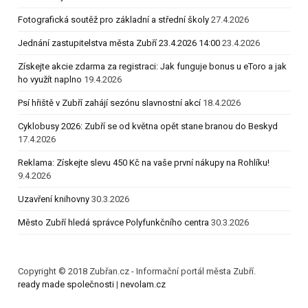
Fotografická soutěž pro základní a střední školy
27.4.2026
Jednání zastupitelstva města Zubří 23.4.2026 14:00
23.4.2026
Získejte akcie zdarma za registraci: Jak funguje bonus u eToro a jak
ho využít naplno
19.4.2026
Psí hřiště v Zubří zahájí sezónu slavnostní akcí
18.4.2026
Cyklobusy 2026: Zubří se od května opět stane branou do Beskyd
17.4.2026
Reklama: Získejte slevu 450 Kč na vaše první nákupy na Rohlíku!
9.4.2026
Uzavření knihovny
30.3.2026
Město Zubří hledá správce Polyfunkčního centra
30.3.2026
Copyright © 2018 Zubřan.cz - Informační portál města Zubří.
ready made společnosti
|
nevolam.cz