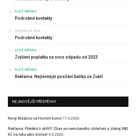
:
ALEŠ MĚRKA
Podrobné kontakty
Onderkova Jana
:
Podrobné kontakty
:
ALEŠ MĚRKA
Zvýšení poplatku za svoz odpadu od 2023
:
ALEŠ MĚRKA
Reklama: Nejlevnější posílání balíků ze Zubří
NEJNOVĚJŠÍ PŘÍSPĚVKY
Nový Alzabox na Horním konci
17.6.2026
Reklama: Přetéká ti skříň? Zbav se nenošeného oblečení a získej 380
Kč na ruku jako bonus!
6.6.2026