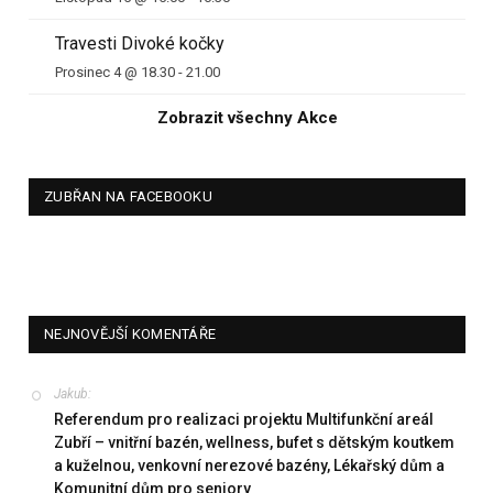
Travesti Divoké kočky
Prosinec 4 @ 18.30
-
21.00
Zobrazit všechny Akce
ZUBŘAN NA FACEBOOKU
NEJNOVĚJŠÍ KOMENTÁŘE
Jakub
:
Referendum pro realizaci projektu Multifunkční areál
Zubří – vnitřní bazén, wellness, bufet s dětským koutkem
a kuželnou, venkovní nerezové bazény, Lékařský dům a
Komunitní dům pro seniory