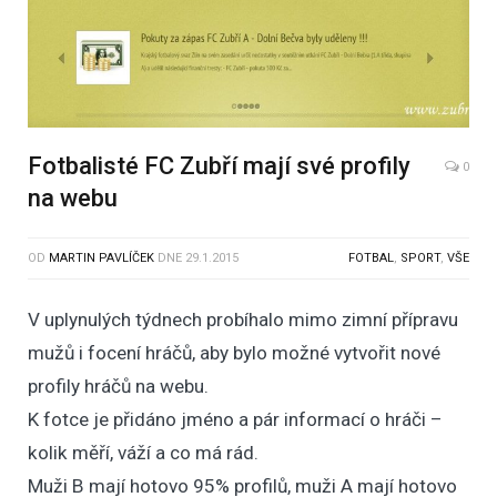
Fotbalisté FC Zubří mají své profily
0
na webu
OD
MARTIN PAVLÍČEK
DNE
29.1.2015
FOTBAL
,
SPORT
,
VŠE
V uplynulých týdnech probíhalo mimo zimní přípravu
mužů i focení hráčů, aby bylo možné vytvořit nové
profily hráčů na webu.
K fotce je přidáno jméno a pár informací o hráči –
kolik měří, váží a co má rád.
Muži B mají hotovo 95% profilů, muži A mají hotovo