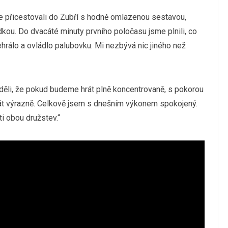
 přicestovali do Zubří s hodně omlazenou sestavou,
ou. Do dvacáté minuty prvního poločasu jsme plnili, co
ehrálo a ovládlo palubovku. Mi nezbývá nic jiného než
ěli, že pokud budeme hrát plně koncentrovaně, s pokorou
át výrazně. Celkově jsem s dnešním výkonem spokojený.
i obou družstev.“