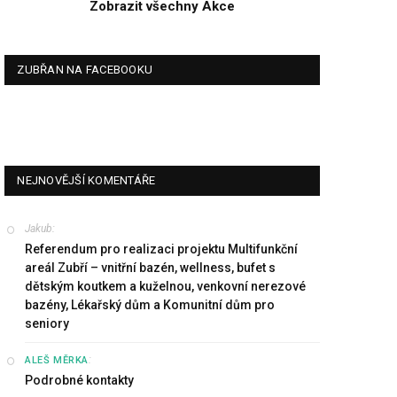
Zobrazit všechny Akce
ZUBŘAN NA FACEBOOKU
NEJNOVĚJŠÍ KOMENTÁŘE
Jakub
:
Referendum pro realizaci projektu Multifunkční
areál Zubří – vnitřní bazén, wellness, bufet s
dětským koutkem a kuželnou, venkovní nerezové
bazény, Lékařský dům a Komunitní dům pro
seniory
:
ALEŠ MĚRKA
Podrobné kontakty