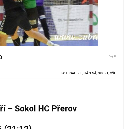
o
0
FOTOGALERIE
,
HÁZENÁ
,
SPORT
,
VŠE
í – Sokol HC Přerov
 (21:12)