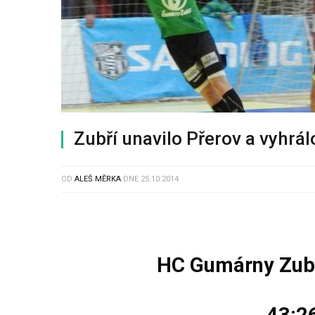
Zubří unavilo Přerov a vyhrál
OD
ALEŠ MĚRKA
DNE
25.10.2014
HC Gumárny Zubř
43:26