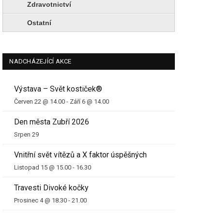
Zdravotnictví
Ostatní
NADCHÁZEJÍCÍ AKCE
Výstava – Svět kostiček®
Červen 22 @ 14.00
-
Září 6 @ 14.00
Den města Zubří 2026
Srpen 29
Vnitřní svět vítězů a X faktor úspěšných
Listopad 15 @ 15.00
-
16.30
Travesti Divoké kočky
Prosinec 4 @ 18.30
-
21.00