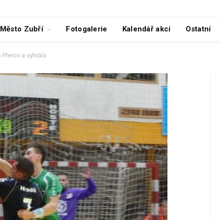
Město Zubří
Fotogalerie
Kalendář akcí
Ostatní
o Přerov a vyhrálo