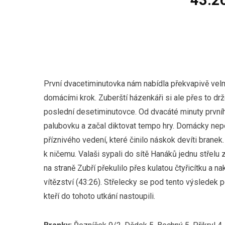
První dvacetiminutovka nám nabídla překvapivě velm
domácími krok. Zuberští házenkáři si ale přes to drž
poslední desetiminutovce. Od dvacáté minuty prvníh
palubovku a začal diktovat tempo hry. Domácky nepo
příznivého vedení, které činilo náskok devíti brane
k ničemu. Valaši sypali do sítě Hanáků jednu střel
na straně Zubří překulilo přes kulatou čtyřicítku a
vítězství (43:26). Střelecky se pod tento výsledek p
kteří do tohoto utkání nastoupili.