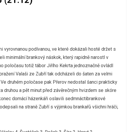
i vyrovnanou podívanou, ve které dokázali hosté držet s
eli minimální brankový náskok, který rapidně narostl v
o poločasu totiž tábor Jiřího Kekrta jednoznačně ovládl
ražení Valaši ze Zubří tak odcházeli do šaten za velmi
k. Ve druhém poločase pak Přerov nedostal šanci prakticky
u za druhou a pět minut před závěrečným hvizdem se skóre
 nakonec domácí házenkáři oslavili sedmnáctibrankové
odepsali na straně Zubří s výjimkou brankařů všichni hráči,