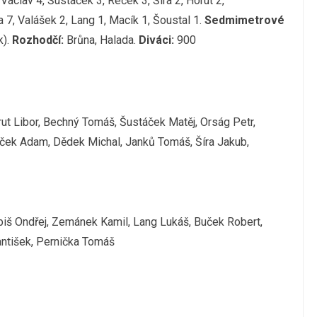
Václav 4, Šustáček 3, Reček 3, Šíra 2, Horut 2,
 7, Valášek 2, Lang 1, Macík 1, Šoustal 1.
Sedmimetrové
k).
Rozhodčí:
Brůna, Halada.
Diváci:
900
ut Libor, Bechný Tomáš, Šustáček Matěj, Orság Petr,
ček Adam, Dědek Michal, Janků Tomáš, Šíra Jakub,
biš Ondřej, Zemánek Kamil, Lang Lukáš, Buček Robert,
antišek, Pernička Tomáš