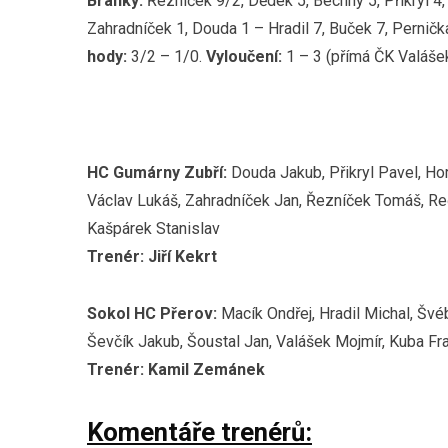
Branky:
Řezníček 9/2, Dědek 5, Bechný 5, Přikryl 4, 
Zahradníček 1, Douda 1 – Hradil 7, Buček 7, Pernička
hody:
3/2 – 1/0.
Vyloučení:
1 – 3 (přímá ČK Valáše
HC Gumárny Zubří:
Douda Jakub, Přikryl Pavel, Hor
Václav Lukáš, Zahradníček Jan, Řezníček Tomáš, Re
Kašpárek Stanislav
Trenér: Jiří Kekrt
Sokol HC Přerov:
Macík Ondřej, Hradil Michal, Švé
Ševčík Jakub, Šoustal Jan, Valášek Mojmír, Kuba Fr
Trenér: Kamil Zemánek
Komentáře trenérů: