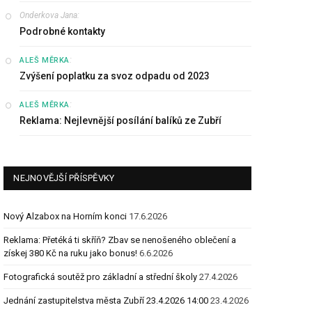
Onderkova Jana
:
Podrobné kontakty
:
ALEŠ MĚRKA
Zvýšení poplatku za svoz odpadu od 2023
:
ALEŠ MĚRKA
Reklama: Nejlevnější posílání balíků ze Zubří
NEJNOVĚJŠÍ PŘÍSPĚVKY
Nový Alzabox na Horním konci
17.6.2026
Reklama: Přetéká ti skříň? Zbav se nenošeného oblečení a
získej 380 Kč na ruku jako bonus!
6.6.2026
Fotografická soutěž pro základní a střední školy
27.4.2026
Jednání zastupitelstva města Zubří 23.4.2026 14:00
23.4.2026