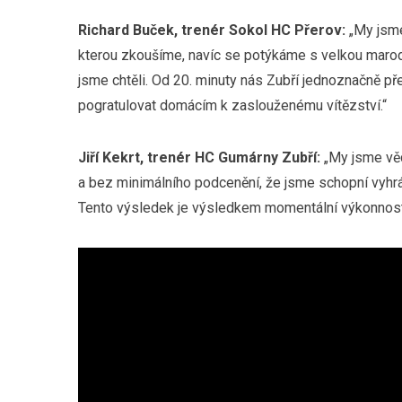
Richard Buček, trenér Sokol HC Přerov:
„My jsme
kterou zkoušíme, navíc se potýkáme s velkou marodk
jsme chtěli. Od 20. minuty nás Zubří jednoznačně př
pogratulovat domácím k zaslouženému vítězství.“
Jiří Kekrt, trenér HC Gumárny Zubří:
„My jsme věd
a bez minimálního podcenění, že jsme schopní vyhr
Tento výsledek je výsledkem momentální výkonnost