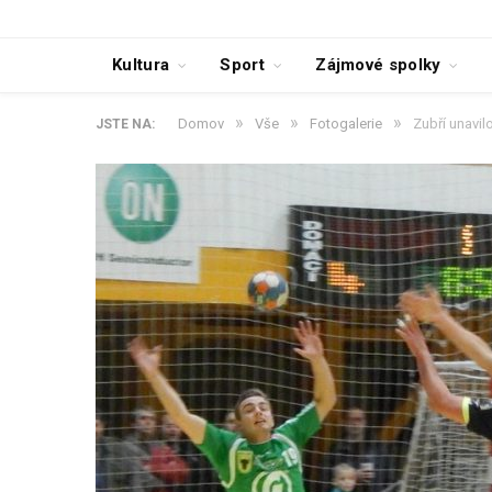
Kultura
Sport
Zájmové spolky
»
»
»
Domov
Vše
Fotogalerie
Zubří unavil
JSTE NA: