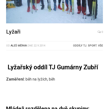
Lyžaři
0
OD
ALEŠ MĚRKA
DNE
22.9.2014
ODDÍLY TJ
,
SPORT
,
VŠE
Lyžařský oddíl TJ Gumárny Zubří
Zaměření:
běh na lyžích, běh
Mládež rozdělena na dvě skupiny: