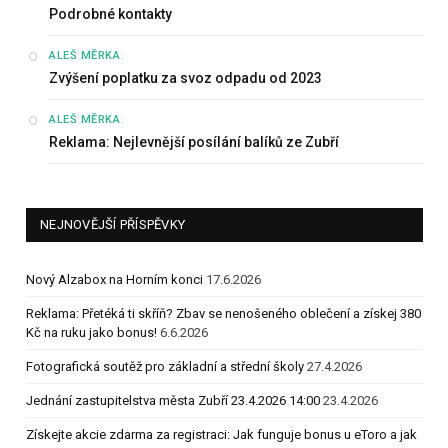
Podrobné kontakty
:
ALEŠ MĚRKA
Zvýšení poplatku za svoz odpadu od 2023
:
ALEŠ MĚRKA
Reklama: Nejlevnější posílání balíků ze Zubří
NEJNOVĚJŠÍ PŘÍSPĚVKY
Nový Alzabox na Horním konci
17.6.2026
Reklama: Přetéká ti skříň? Zbav se nenošeného oblečení a získej 380
Kč na ruku jako bonus!
6.6.2026
Fotografická soutěž pro základní a střední školy
27.4.2026
Jednání zastupitelstva města Zubří 23.4.2026 14:00
23.4.2026
Získejte akcie zdarma za registraci: Jak funguje bonus u eToro a jak