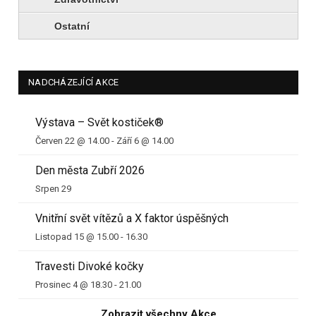
Ostatní
NADCHÁZEJÍCÍ AKCE
Výstava – Svět kostiček®
Červen 22 @ 14.00
-
Září 6 @ 14.00
Den města Zubří 2026
Srpen 29
Vnitřní svět vítězů a X faktor úspěšných
Listopad 15 @ 15.00
-
16.30
Travesti Divoké kočky
Prosinec 4 @ 18.30
-
21.00
Zobrazit všechny Akce