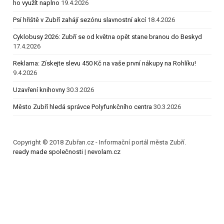
ho využít naplno
19.4.2026
Psí hřiště v Zubří zahájí sezónu slavnostní akcí
18.4.2026
Cyklobusy 2026: Zubří se od května opět stane branou do Beskyd
17.4.2026
Reklama: Získejte slevu 450 Kč na vaše první nákupy na Rohlíku!
9.4.2026
Uzavření knihovny
30.3.2026
Město Zubří hledá správce Polyfunkčního centra
30.3.2026
Copyright © 2018 Zubřan.cz - Informační portál města Zubří.
ready made společnosti
|
nevolam.cz