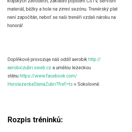
krajských závodech, základní pojištění ČSTV, servisní
materiál, běžky a hole na zimní sezónu. Trenérský plat
není započítán, neboť se naši trenéři vzdali nároku na
honorář.
Doplňkově provozuje náš oddíl aerobik
http://
aerobiczubri.sweb.cz
a umělou lezeckou
stěnu
https://www.facebook.com/
HorolezeckaStenaZubri?fref=ts
v Sokolovně.
Rozpis tréninků: