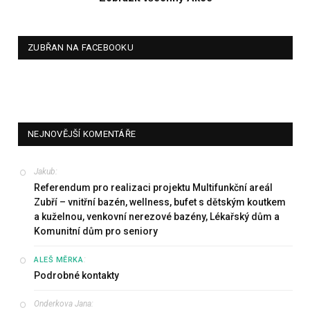
ZUBŘAN NA FACEBOOKU
NEJNOVĚJŠÍ KOMENTÁŘE
Jakub
:
Referendum pro realizaci projektu Multifunkční areál
Zubří – vnitřní bazén, wellness, bufet s dětským koutkem
a kuželnou, venkovní nerezové bazény, Lékařský dům a
Komunitní dům pro seniory
:
ALEŠ MĚRKA
Podrobné kontakty
Onderkova Jana
: