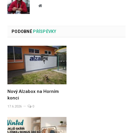
Website
PODOBNÉ
PŘÍSPĚVKY
Nový Alzabox na Horním
konci
17.6.2026
0