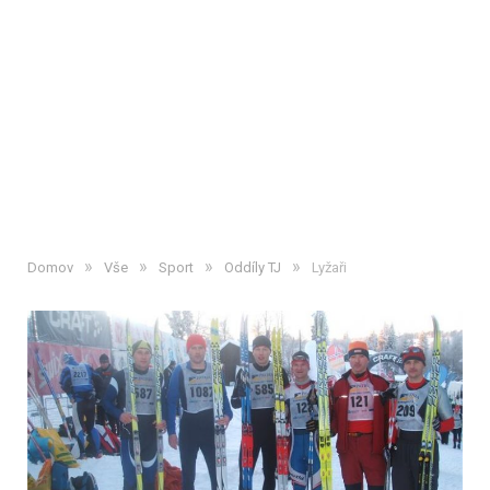
»
»
»
»
Domov
Vše
Sport
Oddíly TJ
Lyžaři