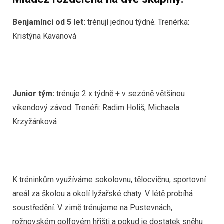
Benjamínci od 5 let:
trénují jednou týdně. Trenérka:
Kristýna Kavanová
Junior tým:
trénuje 2 x týdně + v sezóně většinou
víkendový závod. Trenéři: Radim Holiš, Michaela
Krzyžánková
K tréninkům využíváme sokolovnu, tělocvičnu, sportovní
areál za školou a okolí lyžařské chaty. V létě probíhá
soustředění. V zimě trénujeme na Pustevnách,
rožnovském golfovém hřišti a pokud je dostatek sněhu