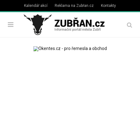
Kalendář akcí
Reklama na Zubřan.cz
Kontakty