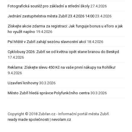
Fotografická soutěž pro základní a střední školy
27.4.2026
Jednání zastupitelstva města Zubří 23.4.2026 14:00
23.4.2026
Získejte akcie zdarma za registraci: Jak funguje bonus u eToro a jak
ho využít naplno
19.4.2026
Psí hřiště v Zubří zahájí sezónu slavnostní akcí
18.4.2026
Cyklobusy 2026: Zubří se od května opět stane branou do Beskyd
17.4.2026
Reklama: Získejte slevu 450 Kč na vaše první nákupy na Rohlíku!
9.4.2026
Uzavření knihovny
30.3.2026
Město Zubří hledá správce Polyfunkčního centra
30.3.2026
Copyright © 2018 Zubřan.cz - Informační portál města Zubří.
ready made společnosti
|
nevolam.cz