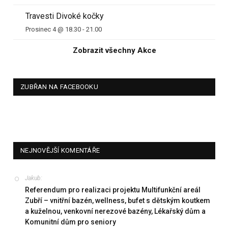
Travesti Divoké kočky
Prosinec 4 @ 18.30
-
21.00
Zobrazit všechny Akce
ZUBŘAN NA FACEBOOKU
NEJNOVĚJŠÍ KOMENTÁŘE
Jakub
:
Referendum pro realizaci projektu Multifunkční areál
Zubří – vnitřní bazén, wellness, bufet s dětským koutkem
a kuželnou, venkovní nerezové bazény, Lékařský dům a
Komunitní dům pro seniory