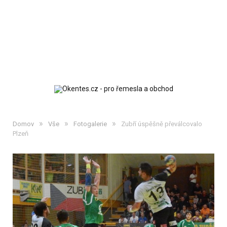
»
»
»
Domov
Vše
Fotogalerie
Zubří úspěšně převálcovalo
Plzeň