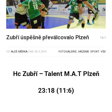
Zubří úspěšně převálcovalo Plzeň
0
OD
ALEŠ MĚRKA
DNE
20.9.2014
FOTOGALERIE
,
HÁZENÁ
,
SPORT
,
VŠE
Hc Zubří – Talent
M.A.T
Plzeň
23:18 (11:6)