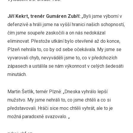
Jiří Kekrt, trenér Gumáren Zubří:
„Byli jsme výborní v
defenzivě a hráli jsme na vyšší hranici našich schopností,
čím jsme soupeře zaskočili a on nás nedokázal
eliminovat. Přestože utkání bylo otevřené až do konce,
Plzeň nehrála to, co by od sebe očekávala. My jsme se
vyvarovali chyb, nevyváděli jsme to, co v předchozích
zápasech a ustálila se nám výkonnost v celých šedesáti
minutách.
Martin Šetlík, ternér Plzně: „Dneska vyhrálo lepší
mužstvo. My jsme nehráli to, co jsme chtěli a co si
představovali. Hráči sice moc chtěli vyhrát, ale to je
možná paradoxně svazovalo. „