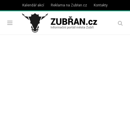
Kalendář akcí
Reklama na Zubřan.cz
Kontakty