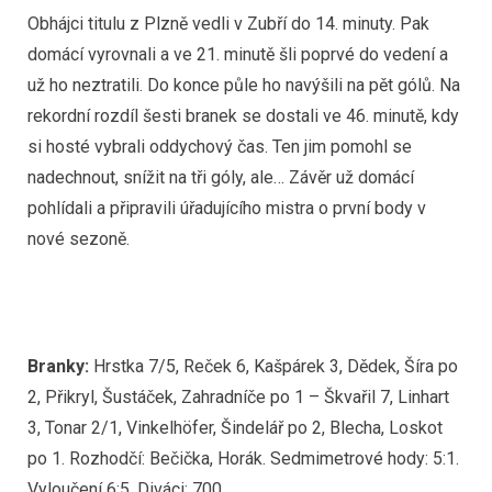
Obhájci titulu z Plzně vedli v Zubří do 14. minuty. Pak
domácí vyrovnali a ve 21. minutě šli poprvé do vedení a
už ho neztratili. Do konce půle ho navýšili na pět gólů. Na
rekordní rozdíl šesti branek se dostali ve 46. minutě, kdy
si hosté vybrali oddychový čas. Ten jim pomohl se
nadechnout, snížit na tři góly, ale… Závěr už domácí
pohlídali a připravili úřadujícího mistra o první body v
nové sezoně.
Branky:
Hrstka 7/5, Reček 6, Kašpárek 3, Dědek, Šíra po
2, Přikryl, Šustáček, Zahradníče po 1 – Škvařil 7, Linhart
3, Tonar 2/1, Vinkelhöfer, Šindelář po 2, Blecha, Loskot
po 1. Rozhodčí: Bečička, Horák. Sedmimetrové hody: 5:1.
Vyloučení 6:5. Diváci: 700.