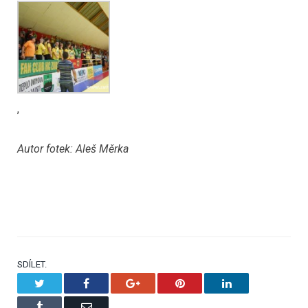
,
Autor fotek: Aleš Měrka
SDÍLET.
Twitter
Facebook
Google+
Pinterest
LinkedIn
Tumblr
Email