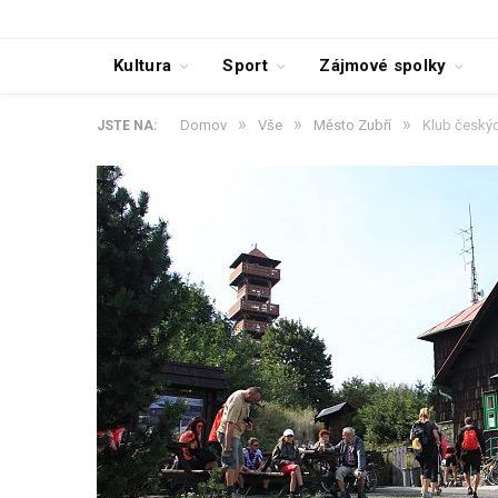
Kultura
Sport
Zájmové spolky
»
»
»
Domov
Vše
Město Zubří
Klub českýc
JSTE NA: