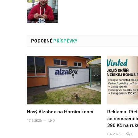
PODOBNÉ
PŘÍSPĚVKY
Nový Alzabox na Horním konci
Reklama: Přet
se nenošeného
17.6.2026
0
380 Kč na ruk
6.6.2026
0