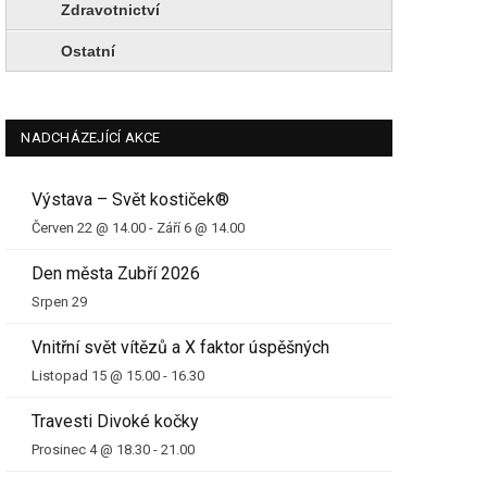
Zdravotnictví
Ostatní
NADCHÁZEJÍCÍ AKCE
Výstava – Svět kostiček®
Červen 22 @ 14.00
-
Září 6 @ 14.00
Den města Zubří 2026
Srpen 29
Vnitřní svět vítězů a X faktor úspěšných
Listopad 15 @ 15.00
-
16.30
Travesti Divoké kočky
Prosinec 4 @ 18.30
-
21.00