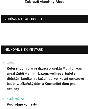
Zobrazit všechny Akce
ZUBŘAN NA FACEBOOKU
NEJNOVĚJŠÍ KOMENTÁŘE
Jakub
:
Referendum pro realizaci projektu Multifunkční
areál Zubří – vnitřní bazén, wellness, bufet s
dětským koutkem a kuželnou, venkovní nerezové
bazény, Lékařský dům a Komunitní dům pro
seniory
:
ALEŠ MĚRKA
Podrobné kontakty