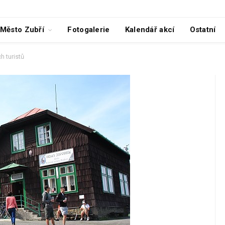
Město Zubří
Fotogalerie
Kalendář akcí
Ostatní
h turistů