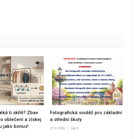
éká ti skříň? Zbav
Fotografická soutěž pro základní
 oblečení a získej
a střední školy
u jako bonus!
27.4.2026
0