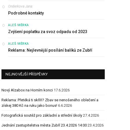
Onderkova Jana
:
Podrobné kontakty
:
ALEŠ MĚRKA
Zvýšení poplatku za svoz odpadu od 2023
:
ALEŠ MĚRKA
Reklama: Nejlevnější posílání balíků ze Zubří
NEJNOVĚJŠÍ PŘÍSPĚVKY
Nový Alzabox na Horním konci
17.6.2026
Reklama: Přetéká ti skříň? Zbav se nenošeného oblečení a
získej 380 Kč na ruku jako bonus!
6.6.2026
Fotografická soutěž pro základní a střední školy
27.4.2026
Jednání zastupitelstva města Zubří 23.4.2026 14:00
23.4.2026