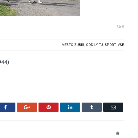
0
MĚSTO ZUBŘÍ
,
ODDÍLY TJ
,
SPORT
,
VŠE
944)
Facebook
Google+
Pinterest
LinkedIn
Tumblr
Email
Website