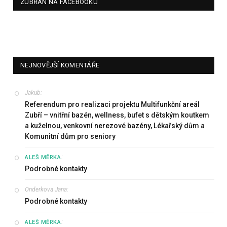
ZUBŘAN NA FACEBOOKU
NEJNOVĚJŠÍ KOMENTÁŘE
Jakub
:
Referendum pro realizaci projektu Multifunkční areál
Zubří – vnitřní bazén, wellness, bufet s dětským koutkem
a kuželnou, venkovní nerezové bazény, Lékařský dům a
Komunitní dům pro seniory
:
ALEŠ MĚRKA
Podrobné kontakty
Onderkova Jana
:
Podrobné kontakty
:
ALEŠ MĚRKA