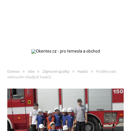
»
»
»
»
Domov
Vše
Zájmové spolky
Hasiči
Poděkování
vedoucím mladých hasičů