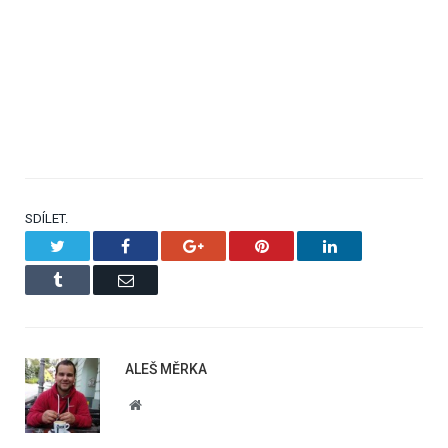
SDÍLET.
Twitter
Facebook
Google+
Pinterest
LinkedIn
Tumblr
Email
ALEŠ MĚRKA
Website