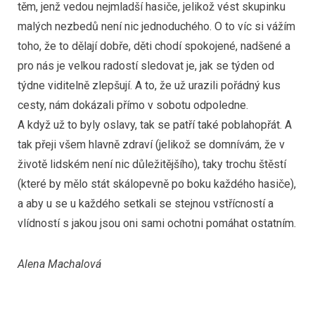
těm, jenž vedou nejmladší hasiče, jelikož vést skupinku
malých nezbedů není nic jednoduchého. O to víc si vážím
toho, že to dělají dobře, děti chodí spokojené, nadšené a
pro nás je velkou radostí sledovat je, jak se týden od
týdne viditelně zlepšují. A to, že už urazili pořádný kus
cesty, nám dokázali přímo v sobotu odpoledne.
A když už to byly oslavy, tak se patří také poblahopřát. A
tak přeji všem hlavně zdraví (jelikož se domnívám, že v
životě lidském není nic důležitějšího), taky trochu štěstí
(které by mělo stát skálopevně po boku každého hasiče),
a aby u se u každého setkali se stejnou vstřícností a
vlídností s jakou jsou oni sami ochotni pomáhat ostatním.
Alena Machalová