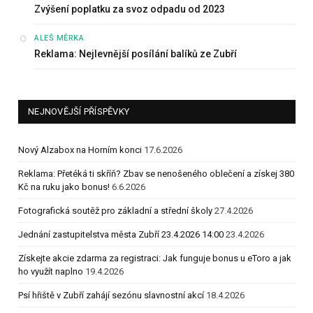
Zvýšení poplatku za svoz odpadu od 2023
:
ALEŠ MĚRKA
Reklama: Nejlevnější posílání balíků ze Zubří
NEJNOVĚJŠÍ PŘÍSPĚVKY
Nový Alzabox na Horním konci
17.6.2026
Reklama: Přetéká ti skříň? Zbav se nenošeného oblečení a získej 380
Kč na ruku jako bonus!
6.6.2026
Fotografická soutěž pro základní a střední školy
27.4.2026
Jednání zastupitelstva města Zubří 23.4.2026 14:00
23.4.2026
Získejte akcie zdarma za registraci: Jak funguje bonus u eToro a jak
ho využít naplno
19.4.2026
Psí hřiště v Zubří zahájí sezónu slavnostní akcí
18.4.2026