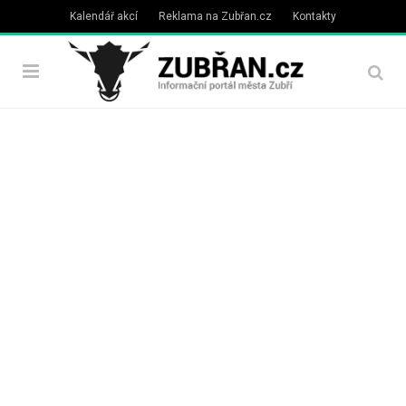
Kalendář akcí
Reklama na Zubřan.cz
Kontakty