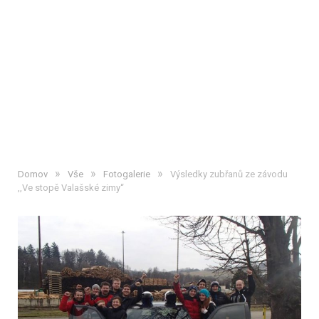
»
»
»
Domov
Vše
Fotogalerie
Výsledky zubřanů ze závodu
,,Ve stopě Valašské zimy“