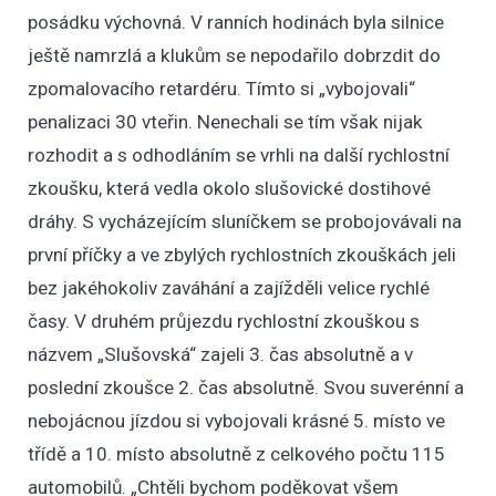
posádku výchovná. V ranních hodinách byla silnice
ještě namrzlá a klukům se nepodařilo dobrzdit do
zpomalovacího retardéru. Tímto si „vybojovali“
penalizaci 30 vteřin. Nenechali se tím však nijak
rozhodit a s odhodláním se vrhli na další rychlostní
zkoušku, která vedla okolo slušovické dostihové
dráhy. S vycházejícím sluníčkem se probojovávali na
první příčky a ve zbylých rychlostních zkouškách jeli
bez jakéhokoliv zaváhání a zajížděli velice rychlé
časy. V druhém průjezdu rychlostní zkouškou s
názvem „Slušovská“ zajeli 3. čas absolutně a v
poslední zkoušce 2. čas absolutně. Svou suverénní a
nebojácnou jízdou si vybojovali krásné 5. místo ve
třídě a 10. místo absolutně z celkového počtu 115
automobilů. „Chtěli bychom poděkovat všem