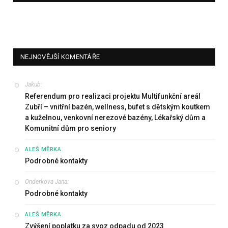
NEJNOVĚJŠÍ KOMENTÁŘE
Jakub
:
Referendum pro realizaci projektu Multifunkční areál
Zubří – vnitřní bazén, wellness, bufet s dětským koutkem
a kuželnou, venkovní nerezové bazény, Lékařský dům a
Komunitní dům pro seniory
:
ALEŠ MĚRKA
Podrobné kontakty
Onderkova Jana
:
Podrobné kontakty
:
ALEŠ MĚRKA
Zvýšení poplatku za svoz odpadu od 2023