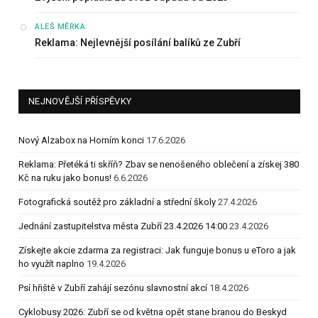
:
ALEŠ MĚRKA
Reklama: Nejlevnější posílání balíků ze Zubří
NEJNOVĚJŠÍ PŘÍSPĚVKY
Nový Alzabox na Horním konci
17.6.2026
Reklama: Přetéká ti skříň? Zbav se nenošeného oblečení a získej 380
Kč na ruku jako bonus!
6.6.2026
Fotografická soutěž pro základní a střední školy
27.4.2026
Jednání zastupitelstva města Zubří 23.4.2026 14:00
23.4.2026
Získejte akcie zdarma za registraci: Jak funguje bonus u eToro a jak
ho využít naplno
19.4.2026
Psí hřiště v Zubří zahájí sezónu slavnostní akcí
18.4.2026
Cyklobusy 2026: Zubří se od května opět stane branou do Beskyd