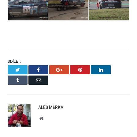
SDÍLET.
Twitter
Facebook
Google+
Pinterest
LinkedIn
Tumblr
Email
ALEŠ MĚRKA
Website