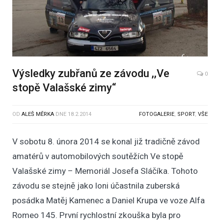
Výsledky zubřanů ze závodu ,,Ve
0
stopě Valašské zimy“
OD
ALEŠ MĚRKA
DNE
18.2.2014
FOTOGALERIE
,
SPORT
,
VŠE
V sobotu 8. února 2014 se konal již tradičně závod
amatérů v automobilových soutěžích Ve stopě
Valašské zimy – Memoriál Josefa Sláčíka. Tohoto
závodu se stejně jako loni účastnila zuberská
posádka Matěj Kamenec a Daniel Krupa ve voze Alfa
Romeo 145. První rychlostní zkouška byla pro