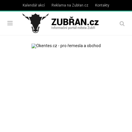
Kalendář akcí
Reklama na Zubřan.cz
Kontakty