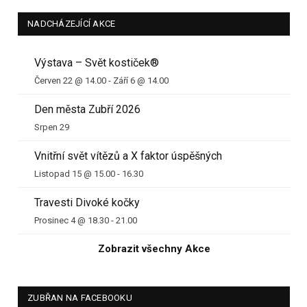
NADCHÁZEJÍCÍ AKCE
Výstava – Svět kostiček®
Červen 22 @ 14.00
-
Září 6 @ 14.00
Den města Zubří 2026
Srpen 29
Vnitřní svět vítězů a X faktor úspěšných
Listopad 15 @ 15.00
-
16.30
Travesti Divoké kočky
Prosinec 4 @ 18.30
-
21.00
Zobrazit všechny Akce
ZUBŘAN NA FACEBOOKU