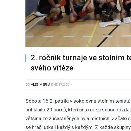
2. ročník turnaje ve stolním
svého vítěze
OD
ALEŠ MĚRKA
DNE
17.2.2014
Sobota 15.2. patřila v sokolovně stolním tenist
přihlásilo 20 borců, kteří si to mezi sebou rozdali
většina ze zúčastněných byla místních. Začalo s
se hráči utkali každý s každým. Z každé skupiny 