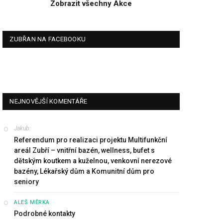
Zobrazit všechny Akce
ZUBŘAN NA FACEBOOKU
NEJNOVĚJŠÍ KOMENTÁŘE
Jakub
:
Referendum pro realizaci projektu Multifunkční
areál Zubří – vnitřní bazén, wellness, bufet s
dětským koutkem a kuželnou, venkovní nerezové
bazény, Lékařský dům a Komunitní dům pro
seniory
:
ALEŠ MĚRKA
Podrobné kontakty