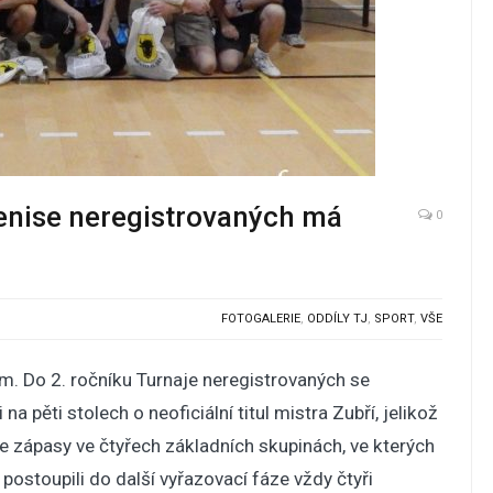
 tenise neregistrovaných má
0
FOTOGALERIE
,
ODDÍLY TJ
,
SPORT
,
VŠE
ům. Do 2. ročníku Turnaje neregistrovaných se
 na pěti stolech o neoficiální titul mistra Zubří, jelikož
e zápasy ve čtyřech základních skupinách, ve kterých
postoupili do další vyřazovací fáze vždy čtyři