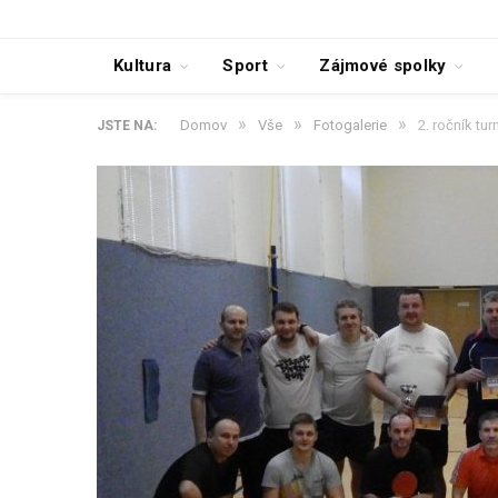
Kultura
Sport
Zájmové spolky
»
»
»
Domov
Vše
Fotogalerie
2. ročník tu
JSTE NA: