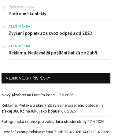
Onderkova Jana
:
Podrobné kontakty
:
ALEŠ MĚRKA
Zvýšení poplatku za svoz odpadu od 2023
:
ALEŠ MĚRKA
Reklama: Nejlevnější posílání balíků ze Zubří
NEJNOVĚJŠÍ PŘÍSPĚVKY
Nový Alzabox na Horním konci
17.6.2026
Reklama: Přetéká ti skříň? Zbav se nenošeného oblečení a
získej 380 Kč na ruku jako bonus!
6.6.2026
Fotografická soutěž pro základní a střední školy
27.4.2026
Jednání zastupitelstva města Zubří 23.4.2026 14:00
23.4.2026