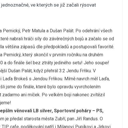
i jednoznačné, ve kterých se již začali rýsovat
ta Pernický, Petr Matula a Dušan Palát. Po odehrání všech
eré nabrali hráči síly do závěrečných bojů a začalo se od
dla většina zápasů dle předpokladů a postupovali favorité.
a Pernický, který skončil v prvním ročníku na druhém
3:0 a do finále šel bez ztráty jediného setu! Jeho soupeř
jší Dušan Palát, když přehrál 3:2 Jendu Frňku. V
ali Laďa Brokeš s Jendou Frňkou. Mírně navrch měl Laďa,
 šli jsme do finále, které bylo opravdu vyvrcholením
t zadarmo ani míček. Po velkém boji nakonec zvítězil
ujeme!
epším věnovali LB silver, Sportovní poháry – PS,
m je předal starosta města Zubří, pan Jiří Randus. O
 TIP cafe, poděkování patří i Milanovi Pupíkovi a Jirkovi