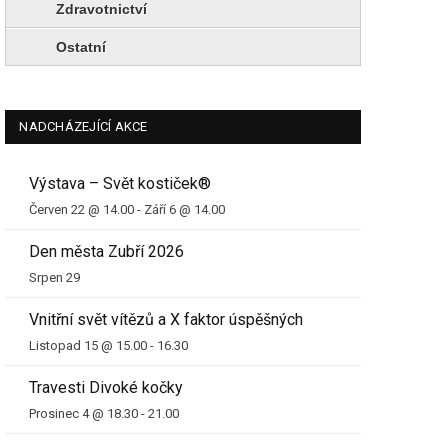
Zdravotnictví
Ostatní
NADCHÁZEJÍCÍ AKCE
Výstava – Svět kostiček®
Červen 22 @ 14.00
-
Září 6 @ 14.00
Den města Zubří 2026
Srpen 29
Vnitřní svět vítězů a X faktor úspěšných
Listopad 15 @ 15.00
-
16.30
Travesti Divoké kočky
Prosinec 4 @ 18.30
-
21.00