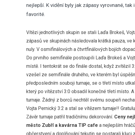
nejlepší. K vidění byly jak zápasy vyrovnané, tak 
favorité.
Vítězi jednotlivých skupin se stali Laďa Brokeš, Voj
zápasů ve skupinách následovala krátká pauza, ve kt
nuly. V osmifinálových a čtvrtfinálových bojích dopa
Do prvního semifinále postoupili Laďa Brokeš a Vojt
místě. I tentokrát se do finále dostal, když zvítězil 
vzešel ze semifinále druhého, ve kterém byl úspěšně
předposledním souboji turnaje, se o třetí místo utk
který po vítězství 3:0 obsadil konečné třetí místo. A
turnaje. Žádný z borců nechtěl svému soupeři necha
Vojta Pernický 3:2 a stal se vítězem turnaje!! Gratul
Závěr turnaje patřil tradičnímu dekorování.
Ceny nejl
město Zubří a kavárna TIP cafe
a nejlepším hráčů
občerstvení a doplňování tekutin se postarali kluci z