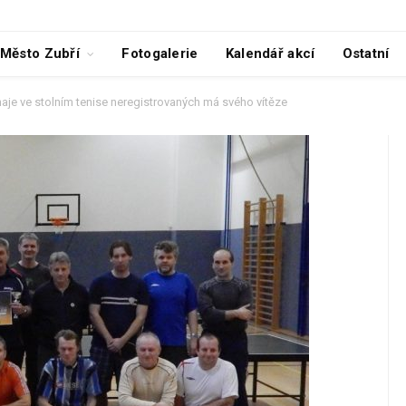
Město Zubří
Fotogalerie
Kalendář akcí
Ostatní
rnaje ve stolním tenise neregistrovaných má svého vítěze