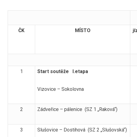
ČK
MÍSTO
j
1
Start soutěže I.etapa
Vizovice – Sokolovna
2
Zádveřice – pálenice (SZ 1 „Raková“)
3
Slušovice – Dostihová (SZ 2 „Slušovská“)