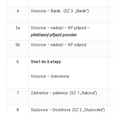
4
Vizovice – Barák (SZ 3 „Barák“)
5a
Vizovice – nádraží – KP příjezd –
předčasný příjezd povolen
5b
Vizovice – nádraží – KP odjezd
6
Start do II.etapy
Vizovice – Sokolovna
7
Zádveřice – pálenice (SZ 1 „Raková“)
8
Slušovice – Dostihová (SZ 2 „Slušovská“)