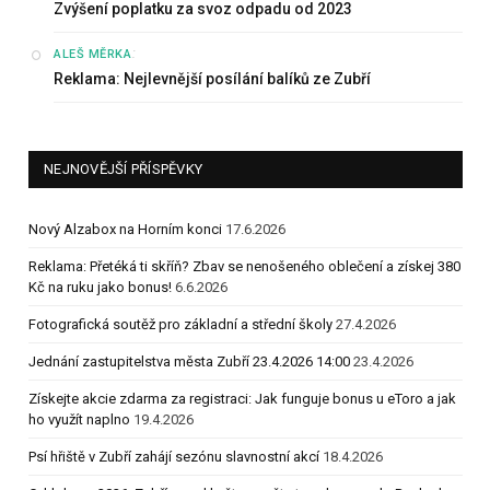
Zvýšení poplatku za svoz odpadu od 2023
:
ALEŠ MĚRKA
Reklama: Nejlevnější posílání balíků ze Zubří
NEJNOVĚJŠÍ PŘÍSPĚVKY
Nový Alzabox na Horním konci
17.6.2026
Reklama: Přetéká ti skříň? Zbav se nenošeného oblečení a získej 380
Kč na ruku jako bonus!
6.6.2026
Fotografická soutěž pro základní a střední školy
27.4.2026
Jednání zastupitelstva města Zubří 23.4.2026 14:00
23.4.2026
Získejte akcie zdarma za registraci: Jak funguje bonus u eToro a jak
ho využít naplno
19.4.2026
Psí hřiště v Zubří zahájí sezónu slavnostní akcí
18.4.2026