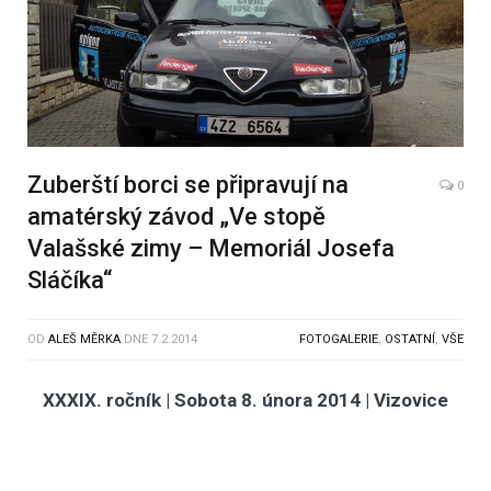
Zuberští borci se připravují na
0
amatérský závod „Ve stopě
Valašské zimy – Memoriál Josefa
Sláčíka“
OD
ALEŠ MĚRKA
DNE
7.2.2014
FOTOGALERIE
,
OSTATNÍ
,
VŠE
XXXIX. ročník | Sobota 8. února 2014 | Vizovice