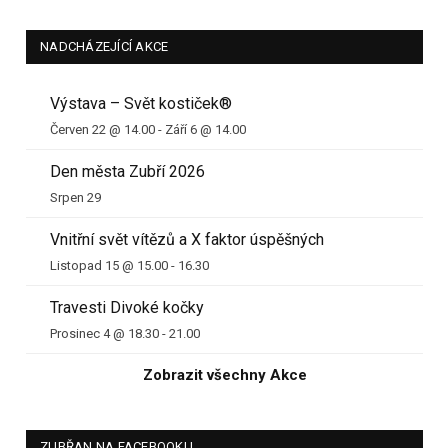
NADCHÁZEJÍCÍ AKCE
Výstava – Svět kostiček®
Červen 22 @ 14.00
-
Září 6 @ 14.00
Den města Zubří 2026
Srpen 29
Vnitřní svět vítězů a X faktor úspěšných
Listopad 15 @ 15.00
-
16.30
Travesti Divoké kočky
Prosinec 4 @ 18.30
-
21.00
Zobrazit všechny Akce
ZUBŘAN NA FACEBOOKU