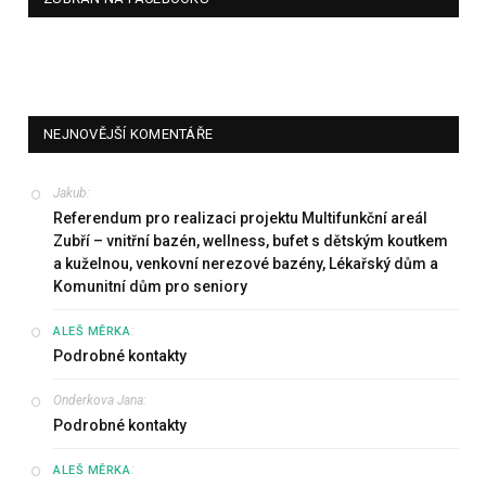
NEJNOVĚJŠÍ KOMENTÁŘE
Jakub
:
Referendum pro realizaci projektu Multifunkční areál
Zubří – vnitřní bazén, wellness, bufet s dětským koutkem
a kuželnou, venkovní nerezové bazény, Lékařský dům a
Komunitní dům pro seniory
:
ALEŠ MĚRKA
Podrobné kontakty
Onderkova Jana
:
Podrobné kontakty
:
ALEŠ MĚRKA