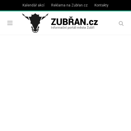
Kalendář akcí
Reklama na Zubřan.cz
Kontakty