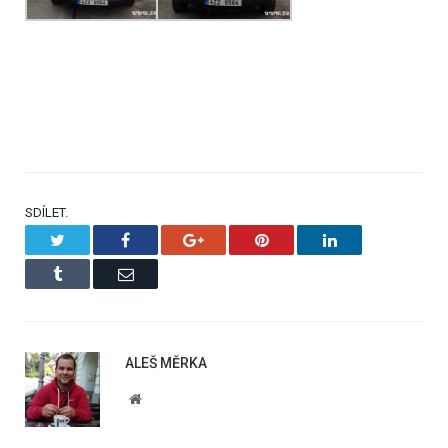
SDÍLET.
Twitter
Facebook
Google+
Pinterest
LinkedIn
Tumblr
Email
ALEŠ MĚRKA
Website