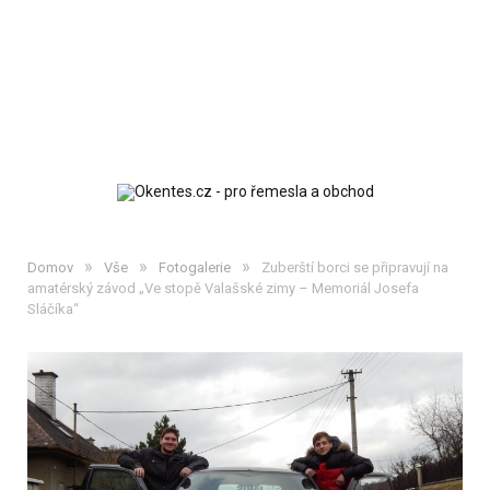
»
»
»
Domov
Vše
Fotogalerie
Zuberští borci se připravují na
amatérský závod „Ve stopě Valašské zimy – Memoriál Josefa
Sláčíka“