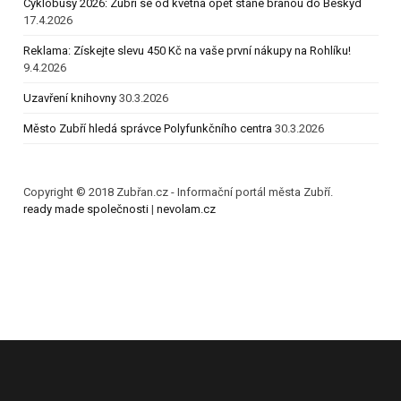
Cyklobusy 2026: Zubří se od května opět stane branou do Beskyd
17.4.2026
Reklama: Získejte slevu 450 Kč na vaše první nákupy na Rohlíku!
9.4.2026
Uzavření knihovny
30.3.2026
Město Zubří hledá správce Polyfunkčního centra
30.3.2026
Copyright © 2018 Zubřan.cz - Informační portál města Zubří.
ready made společnosti
|
nevolam.cz