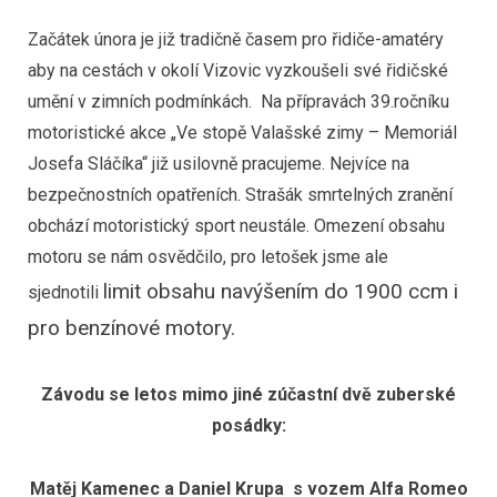
Začátek února je již tradičně časem pro řidiče-amatéry
aby na cestách v okolí Vizovic vyzkoušeli své řidičské
umění v zimních podmínkách. Na přípravách 39.ročníku
motoristické akce „Ve stopě Valašské zimy – Memoriál
Josefa Sláčíka“ již usilovně pracujeme. Nejvíce na
bezpečnostních opatřeních. Strašák smrtelných zranění
obchází motoristický sport neustále. Omezení obsahu
motoru se nám osvědčilo, pro letošek jsme ale
limit obsahu navýšením do 1900 ccm i
sjednotili
pro benzínové motory.
Závodu se letos mimo jiné zúčastní dvě zuberské
posádky:
Matěj Kamenec a Daniel Krupa s vozem Alfa Romeo