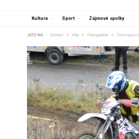
Kultura
Sport
Zájmové spolky
»
»
»
Domov
Vše
Fotogalerie
Čertoryjemi
JSTE NA: