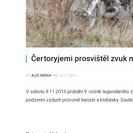
Čertoryjemi prosvištěl zvuk
OD
ALEŠ MĚRKA
DNE
10.11.2013
V sobotu 9.11.2013 proběhl 9. ročník legendárního
podzimní vzduch provoněl benzín a klobásky. Soutěž