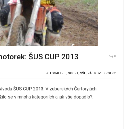
 motorek: ŠUS CUP 2013
0
FOTOGALERIE
,
SPORT
,
VŠE
,
ZÁJMOVÉ SPOLKY
 závodu ŠUS CUP 2013. V zuberských Čertoryjách
ilo se v mnoha kategoriích a jak vše dopadlo?: