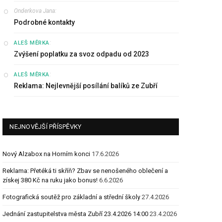
Onderkova Jana
:
Podrobné kontakty
:
ALEŠ MĚRKA
Zvýšení poplatku za svoz odpadu od 2023
:
ALEŠ MĚRKA
Reklama: Nejlevnější posílání balíků ze Zubří
NEJNOVĚJŠÍ PŘÍSPĚVKY
Nový Alzabox na Horním konci
17.6.2026
Reklama: Přetéká ti skříň? Zbav se nenošeného oblečení a
získej 380 Kč na ruku jako bonus!
6.6.2026
Fotografická soutěž pro základní a střední školy
27.4.2026
Jednání zastupitelstva města Zubří 23.4.2026 14:00
23.4.2026