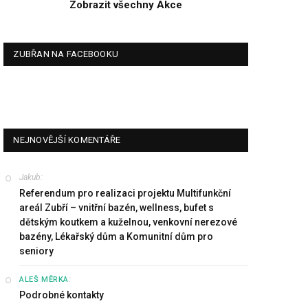
Zobrazit všechny Akce
ZUBŘAN NA FACEBOOKU
NEJNOVĚJŠÍ KOMENTÁŘE
Jakub
:
Referendum pro realizaci projektu Multifunkční
areál Zubří – vnitřní bazén, wellness, bufet s
dětským koutkem a kuželnou, venkovní nerezové
bazény, Lékařský dům a Komunitní dům pro
seniory
:
ALEŠ MĚRKA
Podrobné kontakty