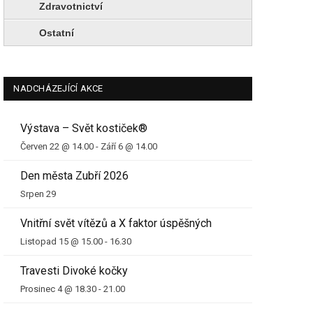
Zdravotnictví
Ostatní
NADCHÁZEJÍCÍ AKCE
Výstava – Svět kostiček®
Červen 22 @ 14.00
-
Září 6 @ 14.00
Den města Zubří 2026
Srpen 29
Vnitřní svět vítězů a X faktor úspěšných
Listopad 15 @ 15.00
-
16.30
Travesti Divoké kočky
Prosinec 4 @ 18.30
-
21.00