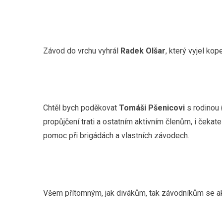
Závod do vrchu vyhrál
Radek Olšar
, který vyjel ko
Chtěl bych poděkovat
Tomáši Pšenicovi
s rodinou 
propůjčení trati a ostatním aktivním členům, i ček
pomoc při brigádách a vlastních závodech.
Všem přítomným, jak divákům, tak závodníkům se ak