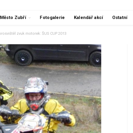
Město Zubří
Fotogalerie
Kalendář akcí
Ostatní
 prosvištěl zvuk motorek: ŠUS CUP 2013