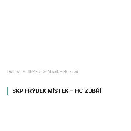
»
Domov
SKP Frýdek Místek – HC Zubří
SKP FRÝDEK MÍSTEK – HC ZUBŘÍ