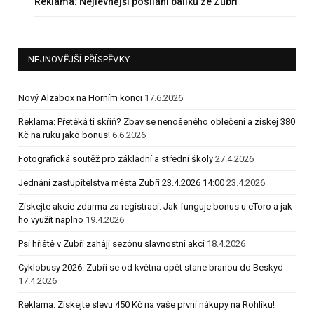
Reklama: Nejlevnější posílání balíků ze Zubří
NEJNOVĚJŠÍ PŘÍSPĚVKY
Nový Alzabox na Horním konci
17.6.2026
Reklama: Přetéká ti skříň? Zbav se nenošeného oblečení a získej 380
Kč na ruku jako bonus!
6.6.2026
Fotografická soutěž pro základní a střední školy
27.4.2026
Jednání zastupitelstva města Zubří 23.4.2026 14:00
23.4.2026
Získejte akcie zdarma za registraci: Jak funguje bonus u eToro a jak
ho využít naplno
19.4.2026
Psí hřiště v Zubří zahájí sezónu slavnostní akcí
18.4.2026
Cyklobusy 2026: Zubří se od května opět stane branou do Beskyd
17.4.2026
Reklama: Získejte slevu 450 Kč na vaše první nákupy na Rohlíku!