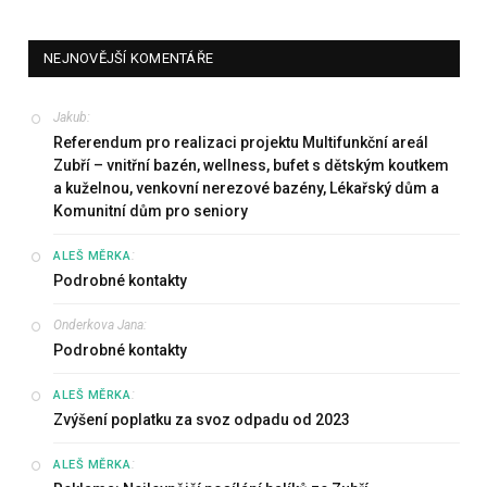
NEJNOVĚJŠÍ KOMENTÁŘE
Jakub
:
Referendum pro realizaci projektu Multifunkční areál
Zubří – vnitřní bazén, wellness, bufet s dětským koutkem
a kuželnou, venkovní nerezové bazény, Lékařský dům a
Komunitní dům pro seniory
:
ALEŠ MĚRKA
Podrobné kontakty
Onderkova Jana
:
Podrobné kontakty
:
ALEŠ MĚRKA
Zvýšení poplatku za svoz odpadu od 2023
:
ALEŠ MĚRKA