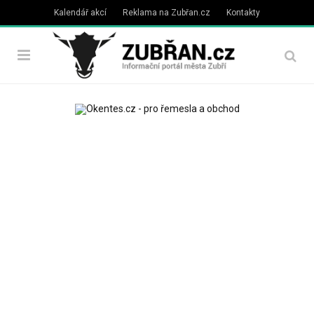
Kalendář akcí
Reklama na Zubřan.cz
Kontakty