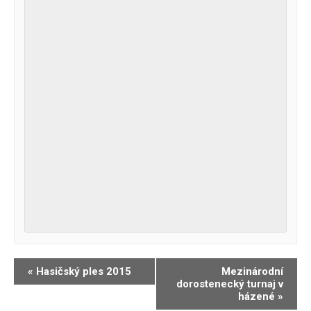
Navigace
«
Hasičský ples 2015
Mezinárodní
dorostenecký turnaj v
pro
házené
»
Akce