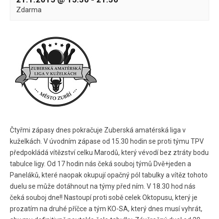
Zdarma
Čtyřmi zápasy dnes pokračuje Zuberská amatérská liga v
kuželkách. V úvodním zápase od 15.30 hodin se proti týmu TPV
předpokládá vítězství celku Marodů, který vévodí bez ztráty bodu
tabulce ligy. Od 17 hodin nás čeká souboj týmů Dvě+jeden a
Paneláků, které naopak okupují opačný pól tabulky a vítěz tohoto
duelu se může dotáhnout na týmy před ním. V 18.30 hod nás
čeká souboj dne!! Nastoupí proti sobě celek Oktopusu, který je
prozatím na druhé příčce a tým KO-SA, který dnes musí vyhrát,