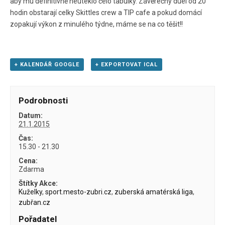
aby mu definitivně neuteklo čelo tabulky. Závěrečný duel od 20
hodin obstarají celky Skittles crew a TIP cafe a pokud domácí
zopakují výkon z minulého týdne, máme se na co těšit!!
+ KALENDÁŘ GOOGLE
+ EXPORTOVAT ICAL
Podrobnosti
Datum:
21.1.2015
Čas:
15.30 - 21.30
Cena:
Zdarma
Štítky Akce:
Kuželky
,
sport.mesto-zubri.cz
,
zuberská amatérská liga
,
zubřan.cz
Pořadatel