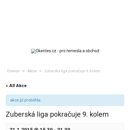
»
»
Domov
Akce
Zuberská liga pokračuje 9. kolem
« All Akce
akce již proběhla.
Zuberská liga pokračuje 9. kolem
21.1.2015 @ 15.30
-
21.30