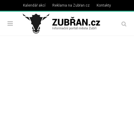
Kalendář akcí
Reklama na Zubřan.cz
Kontakty