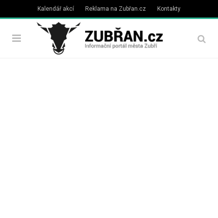
Kalendář akcí
Reklama na Zubřan.cz
Kontakty