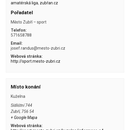
amatérská liga
,
zubřan.cz
Pořadatel
Město Zubří – sport
Telefon:
571658788
Email:
josef.randus@mesto-zubri.cz
Webová stránka:
http://sport.mesto-zubri.cz
Místo konání
Kuželna
Sídlištní 744
Zubří
,
756 54
+ Google Mapa
Webová stránka: