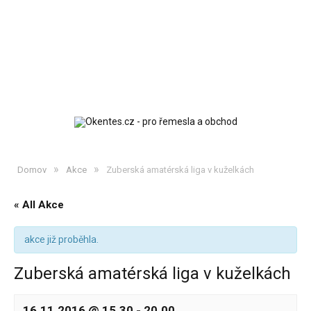
»
»
Domov
Akce
Zuberská amatérská liga v kuželkách
« All Akce
akce již proběhla.
Zuberská amatérská liga v kuželkách
16.11.2016 @ 15.30
-
20.00