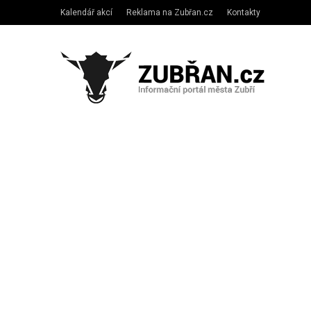
Kalendář akcí
Reklama na Zubřan.cz
Kontakty