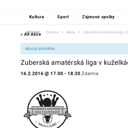
Kultura
Sport
Zájmové spolky
»
»
Domov
Akce
Zuberská amatérská liga v
JSTE NA:
« All Akce
akce již proběhla.
Zuberská amatérská liga v kuželk
16.2.2016 @ 17.00
-
18.30
Zdarma