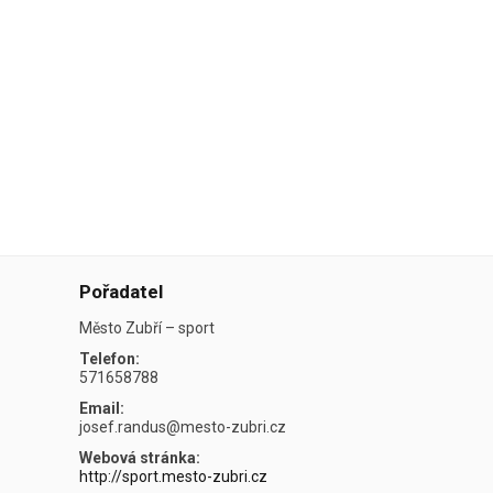
Pořadatel
Město Zubří – sport
Telefon:
571658788
Email:
josef.randus@mesto-zubri.cz
Webová stránka:
http://sport.mesto-zubri.cz