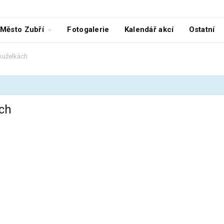
Město Zubří
Fotogalerie
Kalendář akcí
Ostatní
 kuželkách
ách