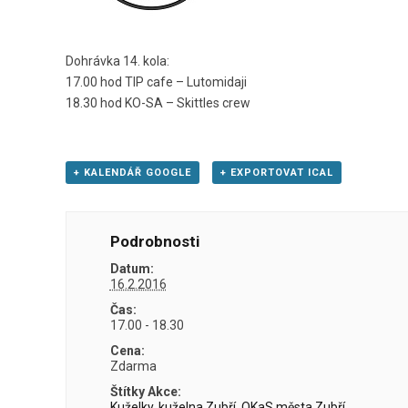
Dohrávka 14. kola:
17.00 hod TIP cafe – Lutomidaji
18.30 hod KO-SA – Skittles crew
+ KALENDÁŘ GOOGLE
+ EXPORTOVAT ICAL
Podrobnosti
Datum:
16.2.2016
Čas:
17.00 - 18.30
Cena:
Zdarma
Štítky Akce:
Kuželky
,
kuželna Zubří
,
OKaS města Zubří
,