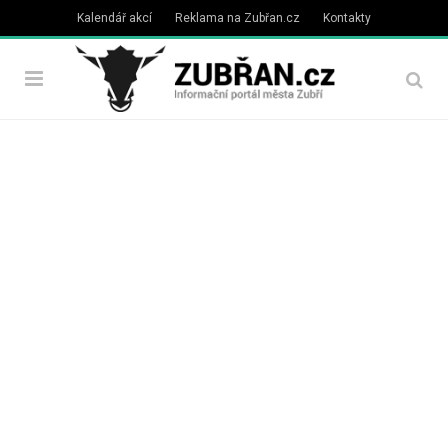
Kalendář akcí
Reklama na Zubřan.cz
Kontakty