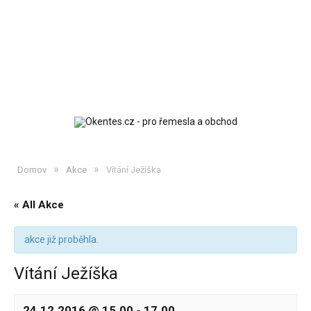
»
»
Domov
Akce
Vítání Ježíška
« All Akce
akce již proběhla.
Vítání Ježíška
24.12.2016 @ 15.00
-
17.00