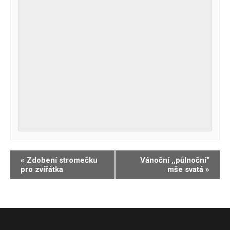
Navigace
«
Zdobení stromečku
Vánoční ,,půlnoční“
pro zvířátka
mše svatá
»
pro
Akce