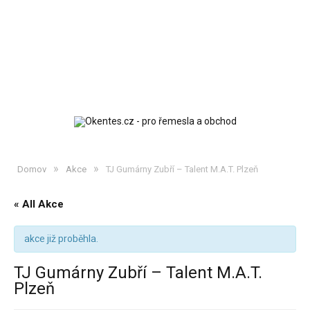
»
»
Domov
Akce
TJ Gumárny Zubří – Talent M.A.T. Plzeň
« All Akce
akce již proběhla.
TJ Gumárny Zubří – Talent M.A.T.
Plzeň