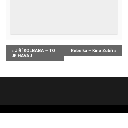
Navigace
«
JIŘÍ KOLBABA – TO
Rebelka – Kino Zubří
»
JE HAVAJ
pro
Akce