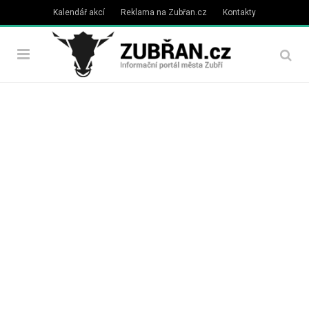
Kalendář akcí
Reklama na Zubřan.cz
Kontakty