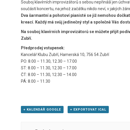
Souboj klavírních improvizátorů s sebou nepřináší jen úchv
součástí koncertu, na jehož začátku nikdo neví, v jakých žá
Dva šarmantní a pohotoví pianisté se již nemohou dočkat 
kreací. Každý má svůj jedinečný styl a společně Vás dost
Na souboj klavírních improvizátorů se můžete přijít podív
Zubří.
Předprodej vstupenek:
Kancelář Klubu Zubří, Hamerská 10, 756 54 Zubří
PO: 8.00 – 11.30, 12.30 – 17.00
ST: 8.00 – 11.30, 12.30 – 17.00
ČT: 8.00 – 11.30, 12.30 – 14.00
PÁ: 8.00 – 11.30
+ KALENDÁŘ GOOGLE
+ EXPORTOVAT ICAL