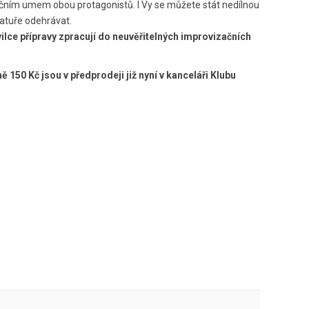
začním umem obou protagonistů. I Vy se můžete stát nedílnou
iatuře odehrávat.
ilce přípravy zpracují do neuvěřitelných improvizačních
 150 Kč jsou v předprodeji již nyní v kanceláři Klubu