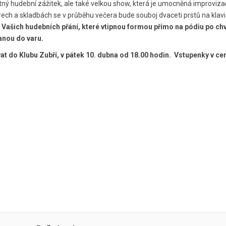
atný hudební zážitek, ale také velkou show, která je umocněná improvi
nrech a skladbách se v průběhu večera bude souboj dvaceti prstů na klav
Vašich hudebních přání, které vtipnou formou přímo na pódiu po chv
anou do varu.
at do Klubu Zubří, v pátek 10. dubna od 18.00 hodin. Vstupenky v ceně