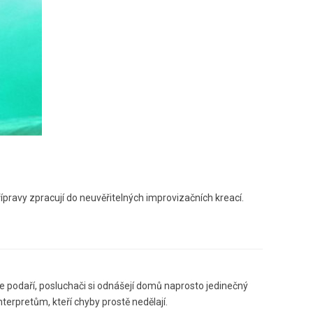
ípravy zpracují do neuvěřitelných improvizačních kreací.
še podaří, posluchači si odnášejí domů naprosto jedinečný
terpretům, kteří chyby prostě nedělají.