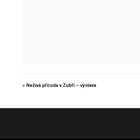
«
Neživá příroda v Zubří – výstava
Navigace
pro
Akce