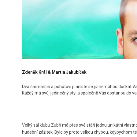
Zdeněk Král & Martin Jakubíček
Dva šarmantní a pohotoví pianisté se již nemohou dočkat Vaš
Každý má svůj jedinečný styl a společně Vás dostanou do va
Velký sál klubu Zubří má přes své stáří jednu unikátní vlas
hudební zážitek. Bylo by proto velkou chybou, kdybychom této