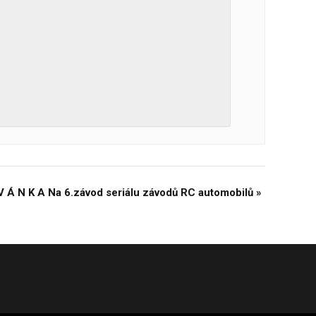
V Á N K A Na 6.závod seriálu závodů RC automobilů
»