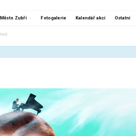
Město Zubří
Fotogalerie
Kalendář akcí
Ostatní
átorů