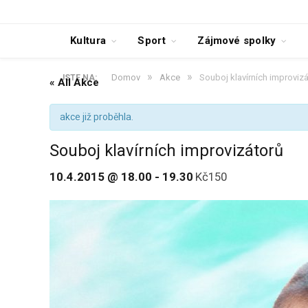
Kultura
Sport
Zájmové spolky
»
»
Domov
Akce
Souboj klavírních improviz
JSTE NA:
« All Akce
akce již proběhla.
Souboj klavírních improvizátorů
10.4.2015 @ 18.00
-
19.30
Kč150