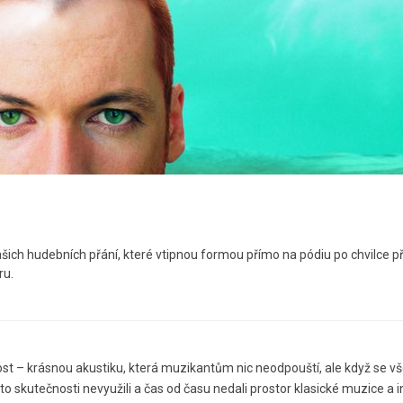
ich hudebních přání, které vtipnou formou přímo na pódiu po chvilce př
ru.
tnost – krásnou akustiku, která muzikantům nic neodpouští, ale když se v
 skutečnosti nevyužili a čas od času nedali prostor klasické muzice a in