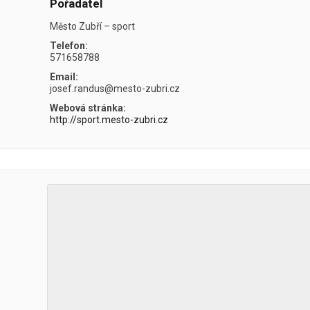
Pořadatel
Město Zubří – sport
Telefon:
571658788
Email:
josef.randus@mesto-zubri.cz
Webová stránka:
http://sport.mesto-zubri.cz