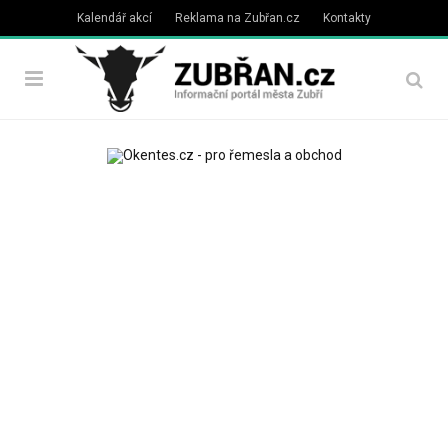
Kalendář akcí
Reklama na Zubřan.cz
Kontakty