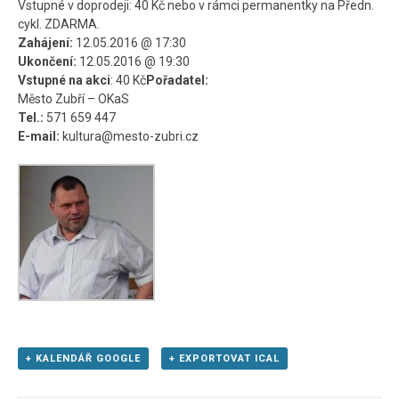
Vstupné v doprodeji: 40 Kč nebo v rámci permanentky na Předn.
cykl. ZDARMA.
Zahájení:
12.05.2016 @ 17:30
Ukončení:
12.05.2016 @ 19:30
Vstupné na akci
: 40 Kč
Pořadatel:
Město Zubří – OKaS
Tel.:
571 659 447
E-mail:
kultura@mesto-zubri.cz
+ KALENDÁŘ GOOGLE
+ EXPORTOVAT ICAL