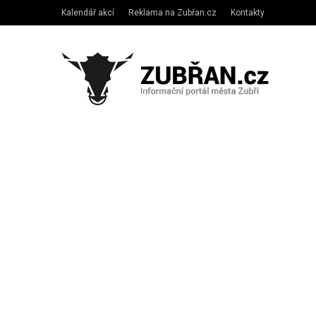
Kalendář akcí
Reklama na Zubřan.cz
Kontakty