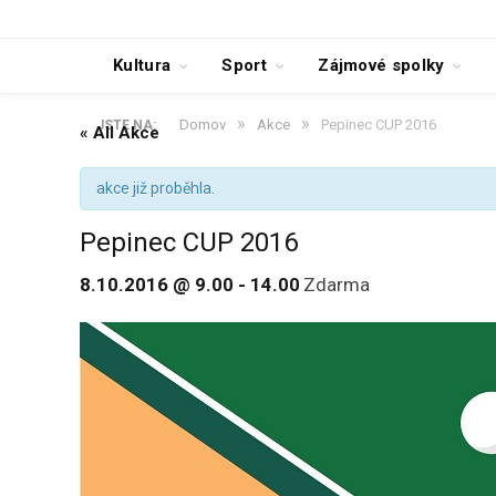
Kultura
Sport
Zájmové spolky
»
»
Domov
Akce
Pepinec CUP 2016
JSTE NA:
« All Akce
akce již proběhla.
Pepinec CUP 2016
8.10.2016 @ 9.00
-
14.00
Zdarma