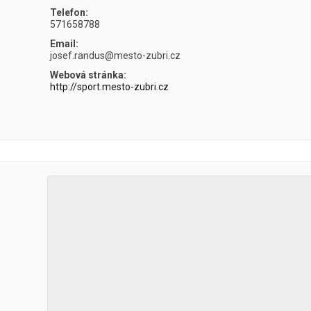
Telefon:
571658788
Email:
josef.randus@mesto-zubri.cz
Webová stránka:
http://sport.mesto-zubri.cz