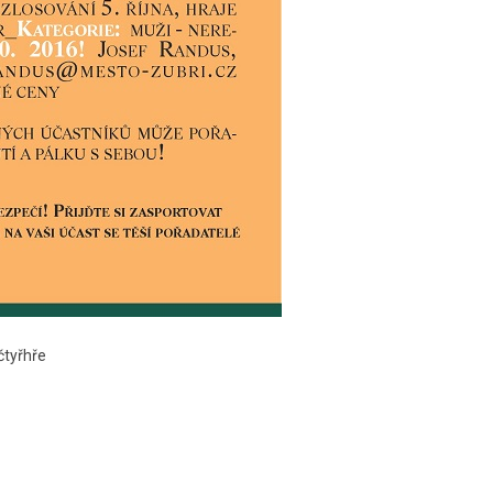
 čtyřhře