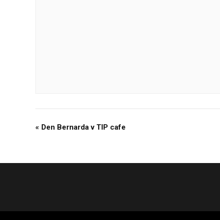
«
Den Bernarda v TIP cafe
Navigace
pro
Akce