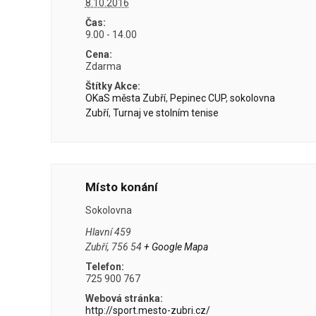
8.10.2016
Čas:
9.00 - 14.00
Cena:
Zdarma
Štítky Akce:
OKaS města Zubří
,
Pepinec CUP
,
sokolovna
Zubří
,
Turnaj ve stolním tenise
Místo konání
Sokolovna
Hlavní 459
Zubří
,
756 54
+ Google Mapa
Telefon:
725 900 767
Webová stránka:
http://sport.mesto-zubri.cz/