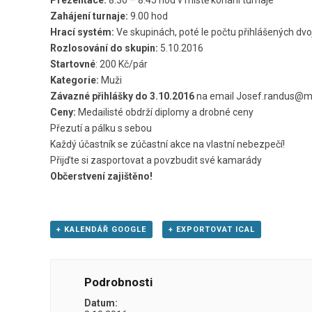
Zahájení turnaje:
9.00 hod
Hrací systém:
Ve skupinách, poté le počtu přihlášených dvoj
Rozlosování do skupin:
5.10.2016
Startovné
: 200 Kč/pár
Kategorie:
Muži
Závazné přihlášky do 3.10.2016
na email Josef.randus@me
Ceny:
Medailisté obdrží diplomy a drobné ceny
Přezutí a pálku s sebou
Každý účastník se zúčastní akce na vlastní nebezpečí!
Přijďte si zasportovat a povzbudit své kamarády
Občerstvení zajištěno!
+ KALENDÁŘ GOOGLE
+ EXPORTOVAT ICAL
Podrobnosti
Datum: