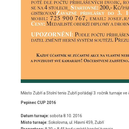
Město Zubří a Stolní tenis Zubří pořádají 3. ročník turnaje ve
Pepinec CUP 2016
Datum turnaje:
sobota 8.10. 2016
Místo turnaje:
Sokolovna, ul. Hlavní 459, Zubří
Prezentace:
8.30 – 8.45 hod v místě konání turnaje