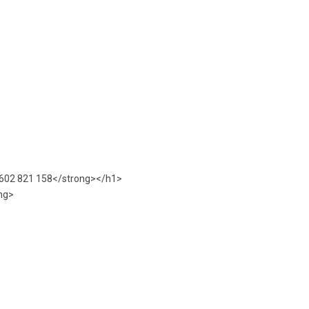
e: 602 821 158</strong></h1>
ong>