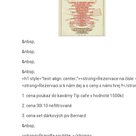
&nbsp;
&nbsp;
&nbsp;
&nbsp;
<h1 style=“text-align: center;“><strong>Rezervace na čísl
<strong>Rezervaci si k nám dej a o ceny s námi hrej !!</str
1. cena poukaz do kavárny Tip cafe v hodnotě 1500kč
2. cena 30l 10 nefiltrované
3. cena set dárkových piv Bernard
&nbsp;
<strong>Pravidla soutěže :</strong>