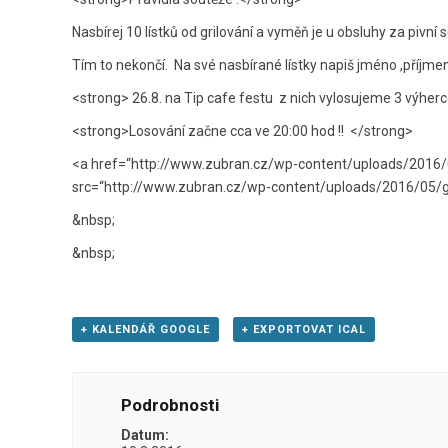
Nasbírej 10 lístků od grilování a vyměň je u obsluhy za pivní 
Tím to nekončí. Na své nasbírané lístky napiš jméno ,příjmen
<strong> 26.8. na Tip cafe festu z nich vylosujeme 3 výherc
<strong>Losování začne cca ve 20:00 hod !! </strong>
<a href=“http://www.zubran.cz/wp-content/uploads/2016/0
src=“http://www.zubran.cz/wp-content/uploads/2016/05/g
&nbsp;
&nbsp;
+ KALENDÁŘ GOOGLE
+ EXPORTOVAT ICAL
Podrobnosti
Datum: