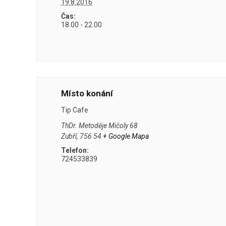
19.8.2016
Čas:
18.00 - 22.00
Místo konání
Tip Cafe
ThDr. Metoděje Mičoly 68
Zubří
,
756 54
+ Google Mapa
Telefon:
724533839