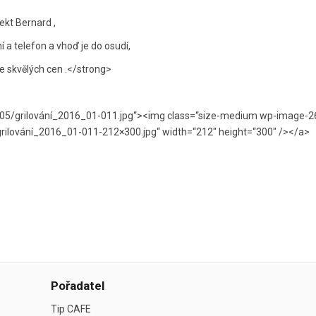
sekt Bernard ,
í a telefon a vhoď je do osudí,
e skvělých cen .</strong>
5/grilování_2016_01-011.jpg“><img class=“size-medium wp-image-264
rilování_2016_01-011-212×300.jpg“ width=“212″ height=“300″ /></a>
Pořadatel
Tip CAFE