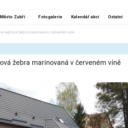
Město Zubří
Fotogalerie
Kalendář akcí
Ostatní
vaná vepřová žebra marinovaná v červeném víně
epřová žebra marinovaná v červeném víně