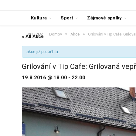
Kultura
Sport
Zájmové spolky
»
»
Domov
Akce
Grilování v Tip Cafe: Grilo
JSTE NA:
« All Akce
akce již proběhla.
Grilování v Tip Cafe: Grilovaná v
19.8.2016 @ 18.00
-
22.00