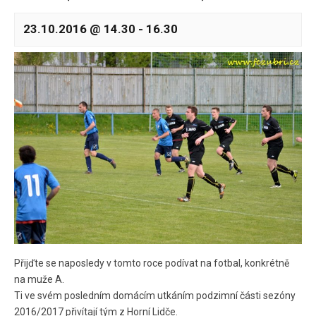
23.10.2016 @ 14.30
-
16.30
Přijďte se naposledy v tomto roce podívat na fotbal, konkrétně
na muže A.
Ti ve svém posledním domácím utkáním podzimní části sezóny
2016/2017 přivítají tým z Horní Lidče.