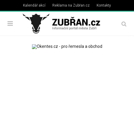
Kalendář akcí
Reklama na Zubřan.cz
Kontakty