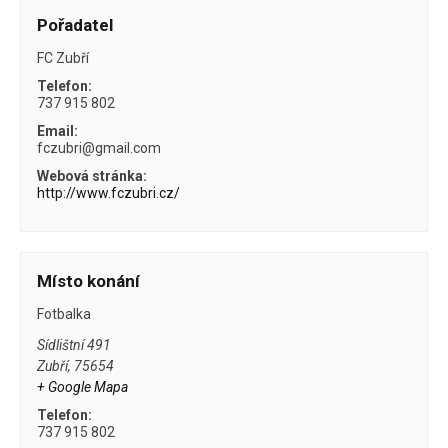
Pořadatel
FC Zubří
Telefon:
737 915 802
Email:
fczubri@gmail.com
Webová stránka:
http://www.fczubri.cz/
Místo konání
Fotbalka
Sídlištní 491
Zubří
,
75654
+ Google Mapa
Telefon:
737 915 802