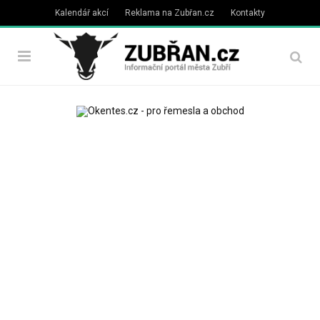
Kalendář akcí
Reklama na Zubřan.cz
Kontakty