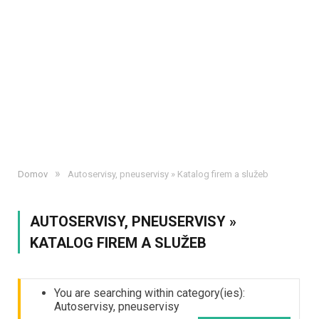
»
Domov
Autoservisy, pneuservisy » Katalog firem a služeb
AUTOSERVISY, PNEUSERVISY »
KATALOG FIREM A SLUŽEB
You are searching within category(ies):
Autoservisy, pneuservisy