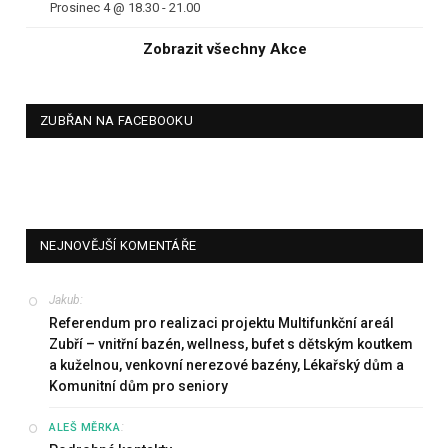
Prosinec 4 @ 18.30
-
21.00
Zobrazit všechny Akce
ZUBŘAN NA FACEBOOKU
NEJNOVĚJŠÍ KOMENTÁŘE
Jakub
:
Referendum pro realizaci projektu Multifunkční areál
Zubří – vnitřní bazén, wellness, bufet s dětským koutkem
a kuželnou, venkovní nerezové bazény, Lékařský dům a
Komunitní dům pro seniory
:
ALEŠ MĚRKA