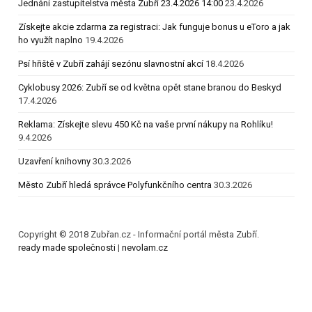
Jednání zastupitelstva města Zubří 23.4.2026 14:00
23.4.2026
Získejte akcie zdarma za registraci: Jak funguje bonus u eToro a jak
ho využít naplno
19.4.2026
Psí hřiště v Zubří zahájí sezónu slavnostní akcí
18.4.2026
Cyklobusy 2026: Zubří se od května opět stane branou do Beskyd
17.4.2026
Reklama: Získejte slevu 450 Kč na vaše první nákupy na Rohlíku!
9.4.2026
Uzavření knihovny
30.3.2026
Město Zubří hledá správce Polyfunkčního centra
30.3.2026
Copyright © 2018 Zubřan.cz - Informační portál města Zubří.
ready made společnosti
|
nevolam.cz