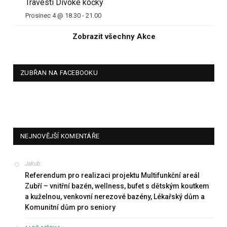
Travesti Divoké kočky
Prosinec 4 @ 18.30
-
21.00
Zobrazit všechny Akce
ZUBŘAN NA FACEBOOKU
NEJNOVĚJŠÍ KOMENTÁŘE
Jakub
:
Referendum pro realizaci projektu Multifunkční areál
Zubří – vnitřní bazén, wellness, bufet s dětským koutkem
a kuželnou, venkovní nerezové bazény, Lékařský dům a
Komunitní dům pro seniory