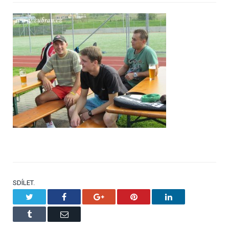
SDÍLET.
Twitter
Facebook
Google+
Pinterest
LinkedIn
Tumblr
Email