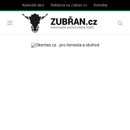
Kalendář akcí
Reklama na Zubřan.cz
Kontakty