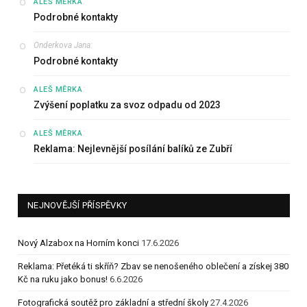
:
ALEŠ MĚRKA
Podrobné kontakty
Onderkova Jana
:
Podrobné kontakty
:
ALEŠ MĚRKA
Zvýšení poplatku za svoz odpadu od 2023
:
ALEŠ MĚRKA
Reklama: Nejlevnější posílání balíků ze Zubří
NEJNOVĚJŠÍ PŘÍSPĚVKY
Nový Alzabox na Horním konci
17.6.2026
Reklama: Přetéká ti skříň? Zbav se nenošeného oblečení a získej 380
Kč na ruku jako bonus!
6.6.2026
Fotografická soutěž pro základní a střední školy
27.4.2026