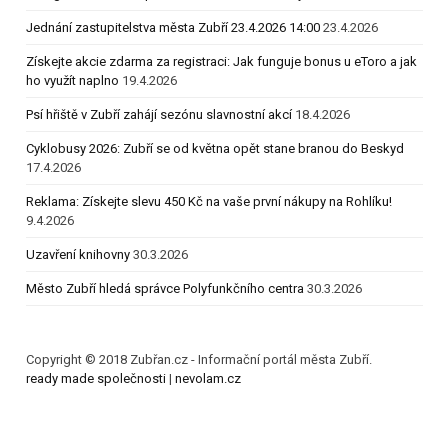
Jednání zastupitelstva města Zubří 23.4.2026 14:00
23.4.2026
Získejte akcie zdarma za registraci: Jak funguje bonus u eToro a jak
ho využít naplno
19.4.2026
Psí hřiště v Zubří zahájí sezónu slavnostní akcí
18.4.2026
Cyklobusy 2026: Zubří se od května opět stane branou do Beskyd
17.4.2026
Reklama: Získejte slevu 450 Kč na vaše první nákupy na Rohlíku!
9.4.2026
Uzavření knihovny
30.3.2026
Město Zubří hledá správce Polyfunkčního centra
30.3.2026
Copyright © 2018 Zubřan.cz - Informační portál města Zubří.
ready made společnosti
|
nevolam.cz