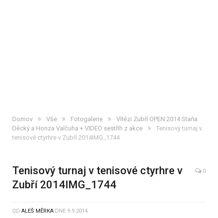
»
»
»
Domov
Vše
Fotogalerie
Vítězi Zubří OPEN 2014 Staňa
»
Děcký a Honza Valčuha + VIDEO sestřih z akce
Tenisový turnaj v
tenisové ctyrhre v Zubří 2014IMG_1744
Tenisový turnaj v tenisové ctyrhre v
0
Zubří 2014IMG_1744
OD
ALEŠ MĚRKA
DNE
9.9.2014