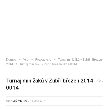
»
»
»
Domov
Vše
Fotogalerie
Turnaj minižáků v Zubří - Březen
»
2014
Turnaj minižáků v Zubří březen 2014 0014
Turnaj minižáků v Zubří březen 2014
0
0014
OD
ALEŠ MĚRKA
DNE
20.3.2014