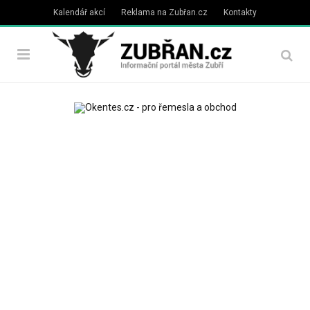
Kalendář akcí
Reklama na Zubřan.cz
Kontakty