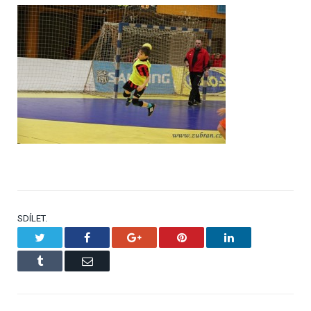
SDÍLET.
Twitter
Facebook
Google+
Pinterest
LinkedIn
Tumblr
Email