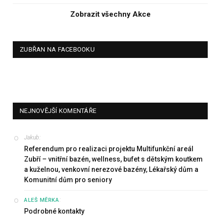
Zobrazit všechny Akce
ZUBŘAN NA FACEBOOKU
NEJNOVĚJŠÍ KOMENTÁŘE
Jakub
:
Referendum pro realizaci projektu Multifunkční areál
Zubří – vnitřní bazén, wellness, bufet s dětským koutkem
a kuželnou, venkovní nerezové bazény, Lékařský dům a
Komunitní dům pro seniory
:
ALEŠ MĚRKA
Podrobné kontakty