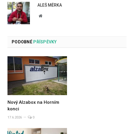
ALEŠ MĚRKA
Website
PODOBNÉ
PŘÍSPĚVKY
Nový Alzabox na Horním
konci
17.6.2026
0