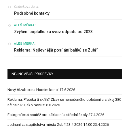
Onderkova Jana
:
Podrobné kontakty
:
ALEŠ MĚRKA
Zvýšení poplatku za svoz odpadu od 2023
:
ALEŠ MĚRKA
Reklama: Nejlevnější posílání balíků ze Zubří
NEJNOVĚJŠÍ PŘÍSPĚVKY
Nový Alzabox na Horním konci
17.6.2026
Reklama: Přetéká ti skříň? Zbav se nenošeného oblečení a získej 380
Kč na ruku jako bonus!
6.6.2026
Fotografická soutěž pro základní a střední školy
27.4.2026
Jednání zastupitelstva města Zubří 23.4.2026 14:00
23.4.2026