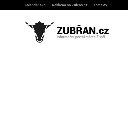
Kalendář akcí
Reklama na Zubřan.cz
Kontakty