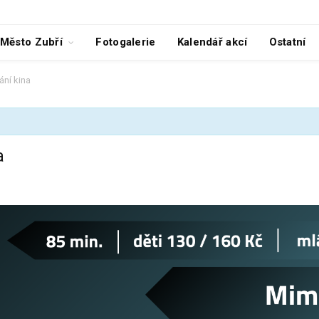
Město Zubří
Fotogalerie
Kalendář akcí
Ostatní
ání kina
a