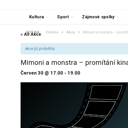
Kultura
Sport
Zájmové spolky
»
»
Domov
Akce
Mimoni a monstra – promít
JSTE NA:
« All Akce
akce již proběhla.
Mimoni a monstra – promítání kin
Červen 30 @ 17.00
-
19.00