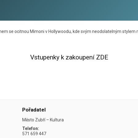
m se ocitnou Mimoni v Hollywoodu, kde svým neodolatelným stylem nar
Vstupenky k zakoupení ZDE
Pořadatel
Město Zubří – Kultura
Telefon:
571 659 447