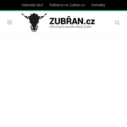
Kalendář akcí
Reklama na Zubřan.cz
Kontakty