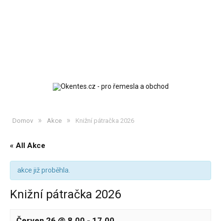
»
»
Domov
Akce
Knižní pátračka 2026
« All Akce
akce již proběhla.
Knižní pátračka 2026
Červen 26 @ 8.00
-
17.00