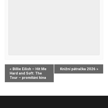
Navigace
«
Billie Eilish – Hit Me
Knižní pátračka 2026
»
Hard and Soft: The
pro
Tour – promítání kina
Akce