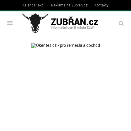
Kalendář akcí
Reklama na Zubřan.cz
Kontakty