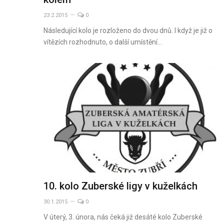
23.2.2015
0
Následující kolo je rozloženo do dvou dnů. I když je již o
vítězích rozhodnuto, o další umístění…
10. kolo Zuberské ligy v kuželkách
30.1.2015
0
V úterý, 3. února, nás čeká již desáté kolo Zuberské