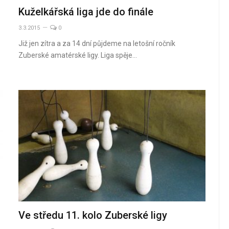
Kuželkářská liga jde do finále
3.3.2015
0
Již jen zítra a za 14 dní půjdeme na letošní ročník
Zuberské amatérské ligy. Liga spěje…
e
Ve středu 11. kolo Zuberské ligy