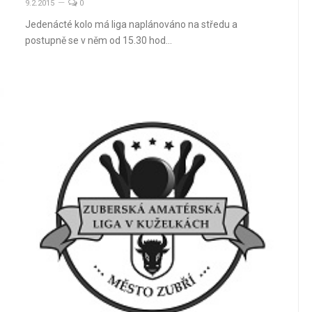
9.2.2015
0
Jedenácté kolo má liga naplánováno na středu a
postupně se v něm od 15.30 hod…