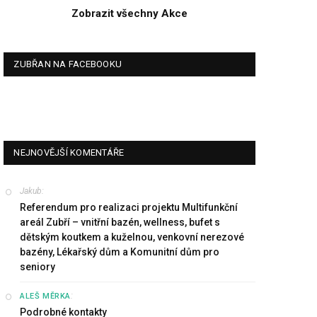
Zobrazit všechny Akce
ZUBŘAN NA FACEBOOKU
NEJNOVĚJŠÍ KOMENTÁŘE
Jakub
:
Referendum pro realizaci projektu Multifunkční
areál Zubří – vnitřní bazén, wellness, bufet s
dětským koutkem a kuželnou, venkovní nerezové
bazény, Lékařský dům a Komunitní dům pro
seniory
:
ALEŠ MĚRKA
Podrobné kontakty