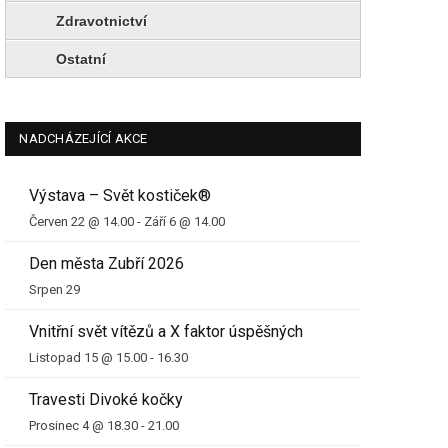
Zdravotnictví
Ostatní
NADCHÁZEJÍCÍ AKCE
Výstava – Svět kostiček®
Červen 22 @ 14.00
-
Září 6 @ 14.00
Den města Zubří 2026
Srpen 29
Vnitřní svět vítězů a X faktor úspěšných
Listopad 15 @ 15.00
-
16.30
Travesti Divoké kočky
Prosinec 4 @ 18.30
-
21.00