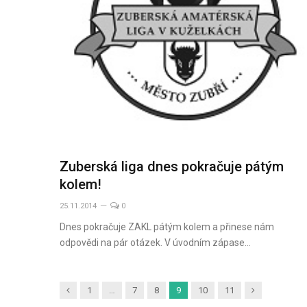
Zuberská liga dnes pokračuje pátým
kolem!
25.11.2014
0
Dnes pokračuje ZAKL pátým kolem a přinese nám
odpovědi na pár otázek. V úvodním zápase…
Předchozí
Další
1
…
7
8
9
10
11