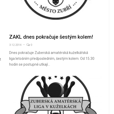
ZAKL dnes pokračuje šestým kolem!
3.12.2014
0
Dnes pokračuje Zuberská amatérská kuželkářská
liga letošním předposledním, šestým kolem. Od 15.30
t
hodin se postupně utkají…