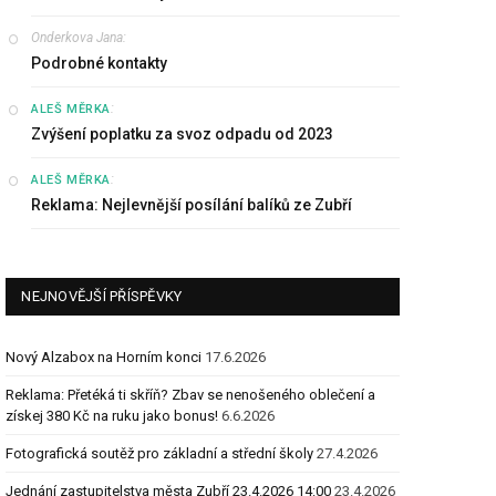
Onderkova Jana
:
Podrobné kontakty
:
ALEŠ MĚRKA
Zvýšení poplatku za svoz odpadu od 2023
:
ALEŠ MĚRKA
Reklama: Nejlevnější posílání balíků ze Zubří
NEJNOVĚJŠÍ PŘÍSPĚVKY
Nový Alzabox na Horním konci
17.6.2026
Reklama: Přetéká ti skříň? Zbav se nenošeného oblečení a
získej 380 Kč na ruku jako bonus!
6.6.2026
Fotografická soutěž pro základní a střední školy
27.4.2026
Jednání zastupitelstva města Zubří 23.4.2026 14:00
23.4.2026