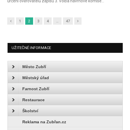
určení ověřovatelů zápisu 3. Volba návrhové komise…
Předchozí
Další
1
2
3
4
…
47
UŽITEČNÉ INFORMACE
Město Zubří
Městský úřad
Farnost Zubří
Restaurace
Školství
Reklama na Zubřan.cz