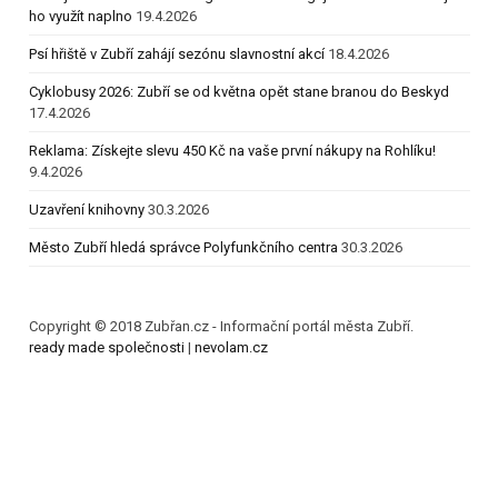
ho využít naplno
19.4.2026
Psí hřiště v Zubří zahájí sezónu slavnostní akcí
18.4.2026
Cyklobusy 2026: Zubří se od května opět stane branou do Beskyd
17.4.2026
Reklama: Získejte slevu 450 Kč na vaše první nákupy na Rohlíku!
9.4.2026
Uzavření knihovny
30.3.2026
Město Zubří hledá správce Polyfunkčního centra
30.3.2026
Copyright © 2018 Zubřan.cz - Informační portál města Zubří.
ready made společnosti
|
nevolam.cz