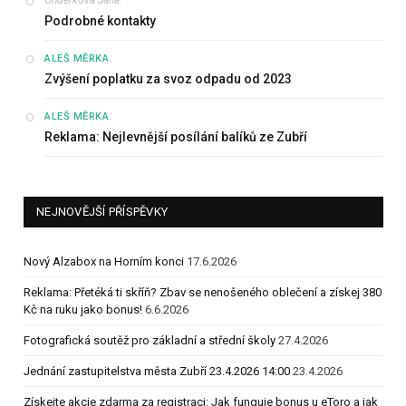
Podrobné kontakty
:
ALEŠ MĚRKA
Zvýšení poplatku za svoz odpadu od 2023
:
ALEŠ MĚRKA
Reklama: Nejlevnější posílání balíků ze Zubří
NEJNOVĚJŠÍ PŘÍSPĚVKY
Nový Alzabox na Horním konci
17.6.2026
Reklama: Přetéká ti skříň? Zbav se nenošeného oblečení a získej 380
Kč na ruku jako bonus!
6.6.2026
Fotografická soutěž pro základní a střední školy
27.4.2026
Jednání zastupitelstva města Zubří 23.4.2026 14:00
23.4.2026
Získejte akcie zdarma za registraci: Jak funguje bonus u eToro a jak