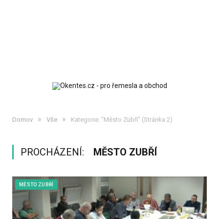
»
»
Domov
Vše
Kategorie: "Město Zubří"
(Stránka 2)
PROCHÁZENÍ:
MĚSTO ZUBŘÍ
MĚSTO ZUBŘÍ