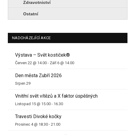
Zdravotnictví
Ostatní
NADCHÁZEJÍCÍ AKCE
Výstava – Svět kostiček®
Červen 22 @ 14.00
-
Září 6 @ 14.00
Den města Zubří 2026
Srpen 29
Vnitřní svět vítězů a X faktor úspěšných
Listopad 15 @ 15.00
-
16.30
Travesti Divoké kočky
Prosinec 4 @ 18.30
-
21.00