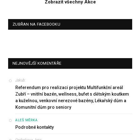
Zobrazit všechny Akce
ZUBŘAN NA FACEBOOKU
NEJNOVĚJŠÍ KOMENTÁŘE
Jakub
:
Referendum pro realizaci projektu Multifunkční areál
Zubří – vnitřní bazén, wellness, bufet s dětským koutkem
a kuželnou, venkovní nerezové bazény, Lékařský dům a
Komunitní dům pro seniory
:
ALEŠ MĚRKA
Podrobné kontakty
Onderkova Jana
: