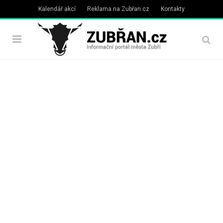
Kalendář akcí
Reklama na Zubřan.cz
Kontakty