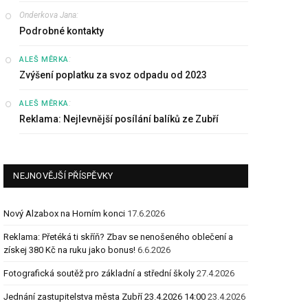
Onderkova Jana
:
Podrobné kontakty
:
ALEŠ MĚRKA
Zvýšení poplatku za svoz odpadu od 2023
:
ALEŠ MĚRKA
Reklama: Nejlevnější posílání balíků ze Zubří
NEJNOVĚJŠÍ PŘÍSPĚVKY
Nový Alzabox na Horním konci
17.6.2026
Reklama: Přetéká ti skříň? Zbav se nenošeného oblečení a
získej 380 Kč na ruku jako bonus!
6.6.2026
Fotografická soutěž pro základní a střední školy
27.4.2026
Jednání zastupitelstva města Zubří 23.4.2026 14:00
23.4.2026