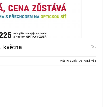
6. května
0
MĚSTO ZUBŘÍ
,
OSTATNÍ
,
VŠE