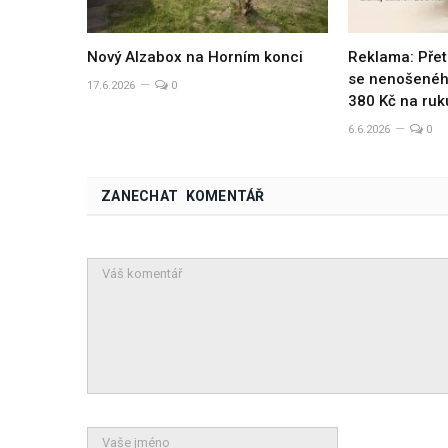
Nový Alzabox na Horním konci
Reklama: Přet
se nenošeného
17.6.2026
0
380 Kč na ruk
6.6.2026
0
ZANECHAT KOMENTÁŘ