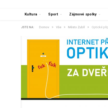
Kultura
Sport
Zájmové spolky
»
»
»
Domov
Vše
Město Zubří
Optické přip
JSTE NA: