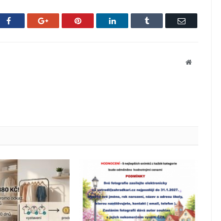
Facebook
Google+
Pinterest
LinkedIn
Tumblr
Email
Website