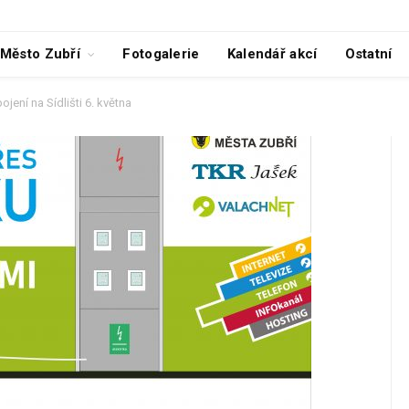
Město Zubří
Fotogalerie
Kalendář akcí
Ostatní
ojení na Sídlišti 6. května