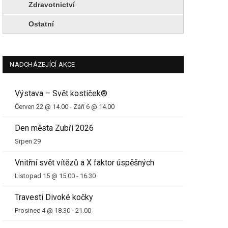
Zdravotnictví
Ostatní
NADCHÁZEJÍCÍ AKCE
Výstava – Svět kostiček®
Červen 22 @ 14.00
-
Září 6 @ 14.00
Den města Zubří 2026
Srpen 29
Vnitřní svět vítězů a X faktor úspěšných
Listopad 15 @ 15.00
-
16.30
Travesti Divoké kočky
Prosinec 4 @ 18.30
-
21.00