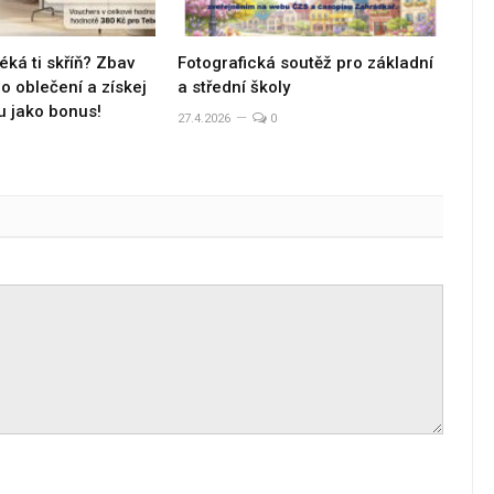
éká ti skříň? Zbav
Fotografická soutěž pro základní
 oblečení a získej
a střední školy
u jako bonus!
27.4.2026
0