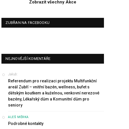
Zobrazit všechny Akce
ZUBŘAN NA FACEBOOKU
NEJNOVĚJŠÍ KOMENTÁŘE
Jakub
:
Referendum pro realizaci projektu Multifunkční
areál Zubří – vnitřní bazén, wellness, bufet s
dětským koutkem a kuželnou, venkovní nerezové
bazény, Lékařský dům a Komunitní dům pro
seniory
:
ALEŠ MĚRKA
Podrobné kontakty