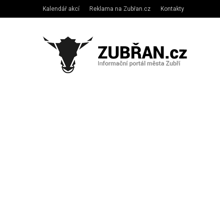
Kalendář akcí
Reklama na Zubřan.cz
Kontakty