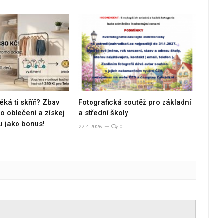
éká ti skříň? Zbav
Fotografická soutěž pro základní
 oblečení a získej
a střední školy
u jako bonus!
27.4.2026
0