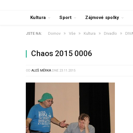
Kultura
Sport
Zájmové spolky
»
»
»
»
Domov
Vše
Kultura
Divadlo
DIV
JSTE NA:
Chaos 2015 0006
OD
ALEŠ MĚRKA
DNE
23.11.2015