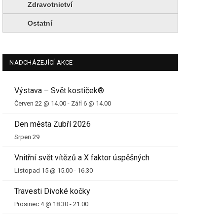
Zdravotnictví
Ostatní
NADCHÁZEJÍCÍ AKCE
Výstava – Svět kostiček®
Červen 22 @ 14.00
-
Září 6 @ 14.00
Den města Zubří 2026
Srpen 29
Vnitřní svět vítězů a X faktor úspěšných
Listopad 15 @ 15.00
-
16.30
Travesti Divoké kočky
Prosinec 4 @ 18.30
-
21.00