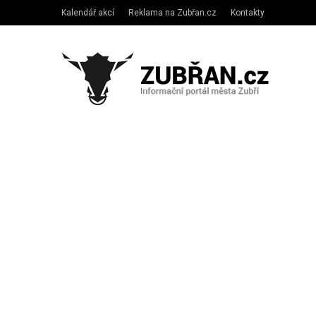
Kalendář akcí
Reklama na Zubřan.cz
Kontakty