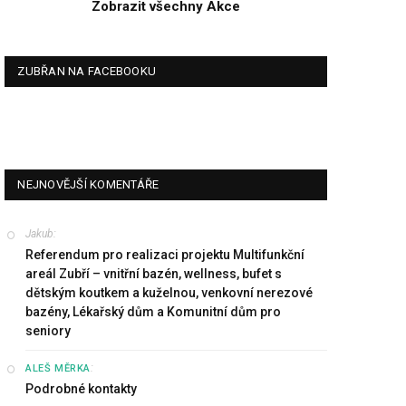
Zobrazit všechny Akce
ZUBŘAN NA FACEBOOKU
NEJNOVĚJŠÍ KOMENTÁŘE
Jakub
:
Referendum pro realizaci projektu Multifunkční
areál Zubří – vnitřní bazén, wellness, bufet s
dětským koutkem a kuželnou, venkovní nerezové
bazény, Lékařský dům a Komunitní dům pro
seniory
:
ALEŠ MĚRKA
Podrobné kontakty