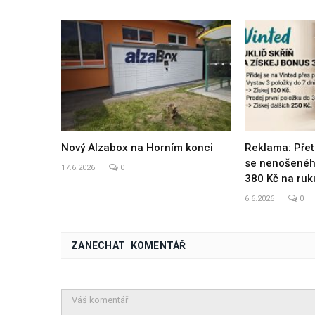
Nový Alzabox na Horním konci
Reklama: Přet
se nenošeného
17.6.2026
0
380 Kč na ruk
6.6.2026
0
ZANECHAT KOMENTÁŘ