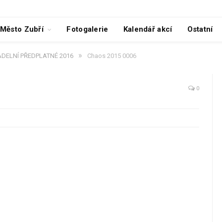
Město Zubří
Fotogalerie
Kalendář akcí
Ostatní
»
ADELNÍ PŘEDPLATNÉ 2016
Chaos 2015 0006
0