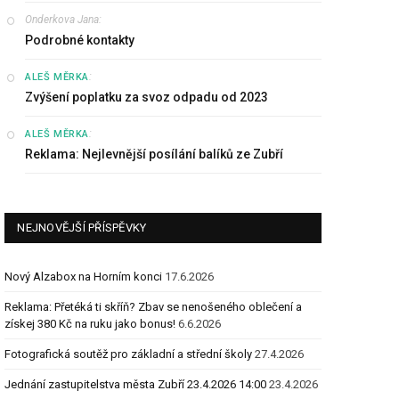
Onderkova Jana
:
Podrobné kontakty
:
ALEŠ MĚRKA
Zvýšení poplatku za svoz odpadu od 2023
:
ALEŠ MĚRKA
Reklama: Nejlevnější posílání balíků ze Zubří
NEJNOVĚJŠÍ PŘÍSPĚVKY
Nový Alzabox na Horním konci
17.6.2026
Reklama: Přetéká ti skříň? Zbav se nenošeného oblečení a
získej 380 Kč na ruku jako bonus!
6.6.2026
Fotografická soutěž pro základní a střední školy
27.4.2026
Jednání zastupitelstva města Zubří 23.4.2026 14:00
23.4.2026