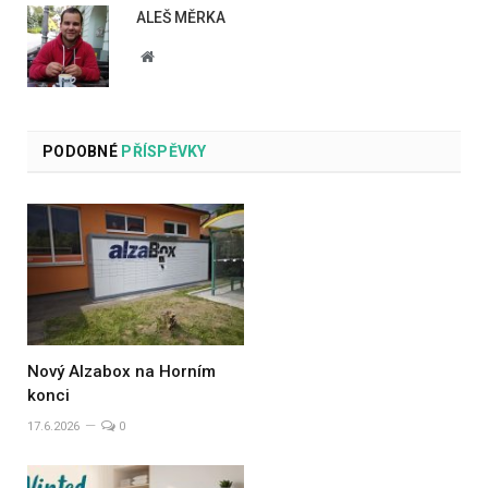
ALEŠ MĚRKA
Website
PODOBNÉ
PŘÍSPĚVKY
Nový Alzabox na Horním
konci
17.6.2026
0