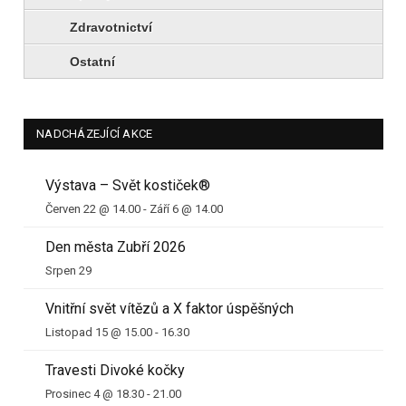
Zdravotnictví
Ostatní
NADCHÁZEJÍCÍ AKCE
Výstava – Svět kostiček®
Červen 22 @ 14.00
-
Září 6 @ 14.00
Den města Zubří 2026
Srpen 29
Vnitřní svět vítězů a X faktor úspěšných
Listopad 15 @ 15.00
-
16.30
Travesti Divoké kočky
Prosinec 4 @ 18.30
-
21.00