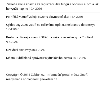
Získejte akcie zdarma za registraci: Jak funguje bonus u eToro a jak
ho využít naplno
19.4.2026
Psí hřiště v Zubří zahájí sezónu slavnostní akcí
18.4.2026
Cyklobusy 2026: Zubří se od května opět stane branou do Beskyd
17.4.2026
Reklama: Získejte slevu 450 Kč na vaše první nákupy na Rohlíku!
9.4.2026
Uzavření knihovny
30.3.2026
Město Zubří hledá správce Polyfunkčního centra
30.3.2026
Copyright © 2018 Zubřan.cz - Informační portál města Zubří.
ready made společnosti
|
nevolam.cz