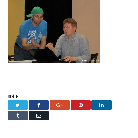
SDÍLET.
Twitter
Facebook
Google+
Pinterest
LinkedIn
Tumblr
Email