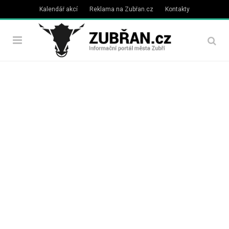
Kalendář akcí
Reklama na Zubřan.cz
Kontakty