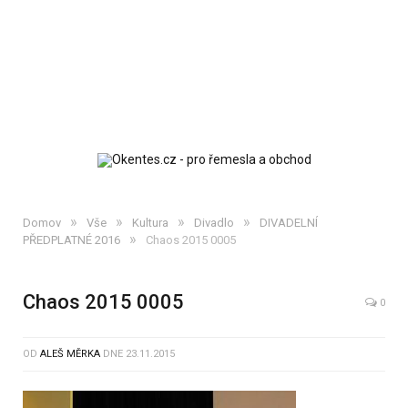
»
»
»
»
Domov
Vše
Kultura
Divadlo
DIVADELNÍ
»
PŘEDPLATNÉ 2016
Chaos 2015 0005
Chaos 2015 0005
0
OD
ALEŠ MĚRKA
DNE
23.11.2015