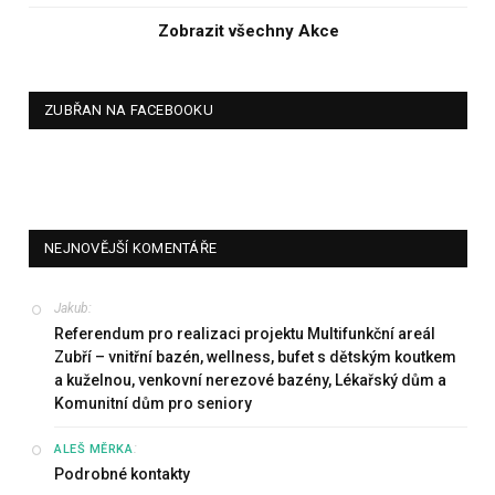
Zobrazit všechny Akce
ZUBŘAN NA FACEBOOKU
NEJNOVĚJŠÍ KOMENTÁŘE
Jakub
:
Referendum pro realizaci projektu Multifunkční areál
Zubří – vnitřní bazén, wellness, bufet s dětským koutkem
a kuželnou, venkovní nerezové bazény, Lékařský dům a
Komunitní dům pro seniory
:
ALEŠ MĚRKA
Podrobné kontakty