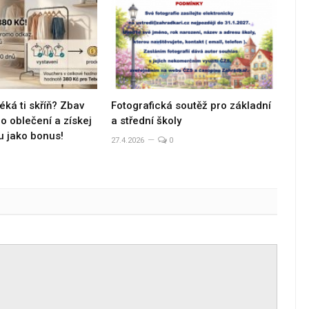
éká ti skříň? Zbav
Fotografická soutěž pro základní
 oblečení a získej
a střední školy
u jako bonus!
27.4.2026
0