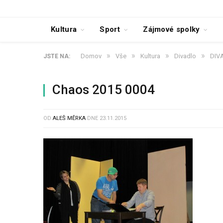
Kultura
Sport
Zájmové spolky
»
»
»
»
Domov
Vše
Kultura
Divadlo
DIV
JSTE NA:
Chaos 2015 0004
OD
ALEŠ MĚRKA
DNE
23.11.2015