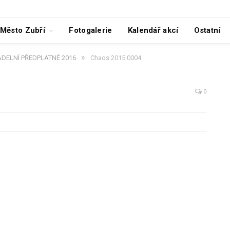
Město Zubří
Fotogalerie
Kalendář akcí
Ostatní
»
ADELNÍ PŘEDPLATNÉ 2016
Chaos 2015 0004
0