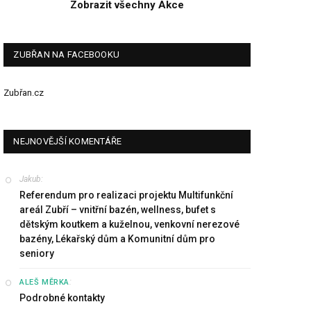
Zobrazit všechny Akce
ZUBŘAN NA FACEBOOKU
Zubřan.cz
NEJNOVĚJŠÍ KOMENTÁŘE
Jakub
:
Referendum pro realizaci projektu Multifunkční
areál Zubří – vnitřní bazén, wellness, bufet s
dětským koutkem a kuželnou, venkovní nerezové
bazény, Lékařský dům a Komunitní dům pro
seniory
:
ALEŠ MĚRKA
Podrobné kontakty