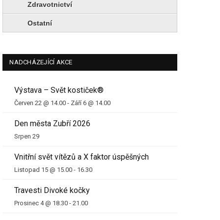
Zdravotnictví
Ostatní
NADCHÁZEJÍCÍ AKCE
Výstava – Svět kostiček®
Červen 22 @ 14.00
-
Září 6 @ 14.00
Den města Zubří 2026
Srpen 29
Vnitřní svět vítězů a X faktor úspěšných
Listopad 15 @ 15.00
-
16.30
Travesti Divoké kočky
Prosinec 4 @ 18.30
-
21.00