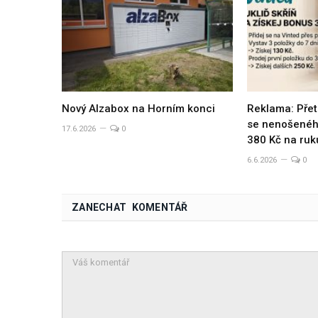
Nový Alzabox na Horním konci
Reklama: Přet
se nenošeného
17.6.2026
0
380 Kč na ruk
6.6.2026
0
ZANECHAT KOMENTÁŘ