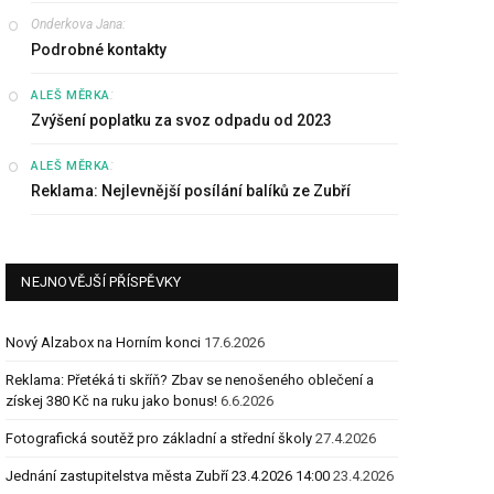
Onderkova Jana
:
Podrobné kontakty
:
ALEŠ MĚRKA
Zvýšení poplatku za svoz odpadu od 2023
:
ALEŠ MĚRKA
Reklama: Nejlevnější posílání balíků ze Zubří
NEJNOVĚJŠÍ PŘÍSPĚVKY
Nový Alzabox na Horním konci
17.6.2026
Reklama: Přetéká ti skříň? Zbav se nenošeného oblečení a
získej 380 Kč na ruku jako bonus!
6.6.2026
Fotografická soutěž pro základní a střední školy
27.4.2026
Jednání zastupitelstva města Zubří 23.4.2026 14:00
23.4.2026