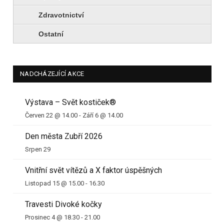
Zdravotnictví
Ostatní
NADCHÁZEJÍCÍ AKCE
Výstava – Svět kostiček®
Červen 22 @ 14.00
-
Září 6 @ 14.00
Den města Zubří 2026
Srpen 29
Vnitřní svět vítězů a X faktor úspěšných
Listopad 15 @ 15.00
-
16.30
Travesti Divoké kočky
Prosinec 4 @ 18.30
-
21.00