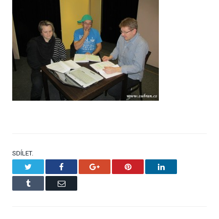
SDÍLET.
Twitter
Facebook
Google+
Pinterest
LinkedIn
Tumblr
Email