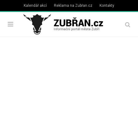
Kalendář akcí
Reklama na Zubřan.cz
Kontakty