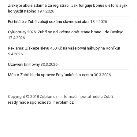
Získejte akcie zdarma za registraci: Jak funguje bonus u eToro a jak
ho využít naplno
19.4.2026
Psí hřiště v Zubří zahájí sezónu slavnostní akcí
18.4.2026
Cyklobusy 2026: Zubří se od května opět stane branou do Beskyd
17.4.2026
Reklama: Získejte slevu 450 Kč na vaše první nákupy na Rohlíku!
9.4.2026
Uzavření knihovny
30.3.2026
Město Zubří hledá správce Polyfunkčního centra
30.3.2026
Copyright © 2018 Zubřan.cz - Informační portál města Zubří.
ready made společnosti
|
nevolam.cz