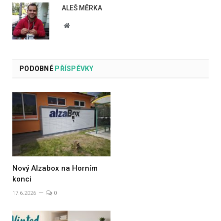
ALEŠ MĚRKA
Website
PODOBNÉ
PŘÍSPĚVKY
Nový Alzabox na Horním
konci
17.6.2026
0