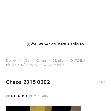
»
»
»
»
Domov
Vše
Kultura
Divadlo
DIVADELNÍ
»
PŘEDPLATNÉ 2016
Chaos 2015 0002
Chaos 2015 0002
0
OD
ALEŠ MĚRKA
DNE
23.11.2015