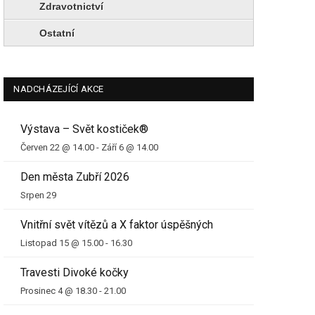
Zdravotnictví
Ostatní
NADCHÁZEJÍCÍ AKCE
Výstava – Svět kostiček®
Červen 22 @ 14.00
-
Září 6 @ 14.00
Den města Zubří 2026
Srpen 29
Vnitřní svět vítězů a X faktor úspěšných
Listopad 15 @ 15.00
-
16.30
Travesti Divoké kočky
Prosinec 4 @ 18.30
-
21.00