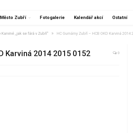
Město Zubří
Fotogalerie
Kalendář akcí
Ostatní
»
Karviné ,,jak se fárá v Zubří"
HC Gumárny Zubří – HCB OKD Karviná 2014 
D Karviná 2014 2015 0152
0