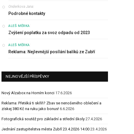
Onderkova Jana
:
Podrobné kontakty
:
ALEŠ MĚRKA
Zvýšení poplatku za svoz odpadu od 2023
:
ALEŠ MĚRKA
Reklama: Nejlevnější posílání balíků ze Zubří
NEJNOVĚJŠÍ PŘÍSPĚVKY
Nový Alzabox na Horním konci
17.6.2026
Reklama: Přetéká ti skříň? Zbav se nenošeného oblečení a
získej 380 Kč na ruku jako bonus!
6.6.2026
Fotografická soutěž pro základní a střední školy
27.4.2026
Jednání zastupitelstva města Zubří 23.4.2026 14:00
23.4.2026