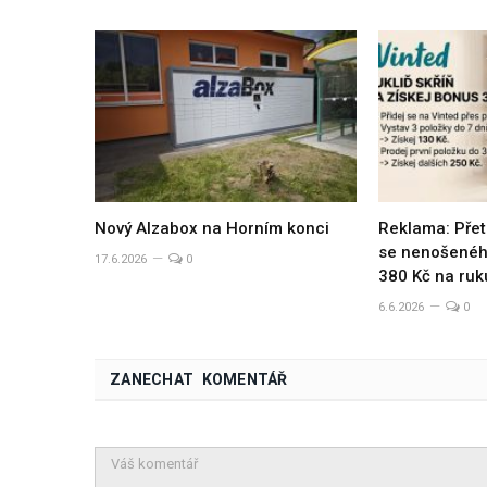
Nový Alzabox na Horním konci
Reklama: Přet
se nenošeného
17.6.2026
0
380 Kč na ruk
6.6.2026
0
ZANECHAT KOMENTÁŘ