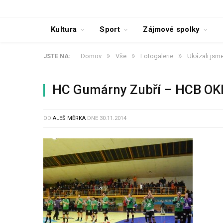
Kultura
Sport
Zájmové spolky
»
»
»
Domov
Vše
Fotogalerie
Ukázali jsme 
JSTE NA:
HC Gumárny Zubří – HCB OK
OD
ALEŠ MĚRKA
DNE
30.11.2014