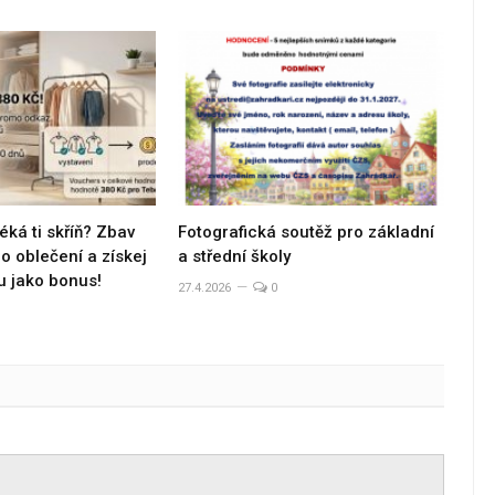
éká ti skříň? Zbav
Fotografická soutěž pro základní
 oblečení a získej
a střední školy
u jako bonus!
27.4.2026
0