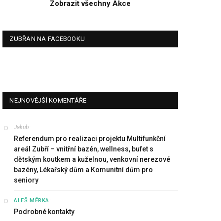
Zobrazit všechny Akce
ZUBŘAN NA FACEBOOKU
NEJNOVĚJŠÍ KOMENTÁŘE
Jakub
:
Referendum pro realizaci projektu Multifunkční
areál Zubří – vnitřní bazén, wellness, bufet s
dětským koutkem a kuželnou, venkovní nerezové
bazény, Lékařský dům a Komunitní dům pro
seniory
:
ALEŠ MĚRKA
Podrobné kontakty