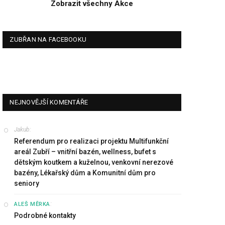
Zobrazit všechny Akce
ZUBŘAN NA FACEBOOKU
NEJNOVĚJŠÍ KOMENTÁŘE
Jakub
:
Referendum pro realizaci projektu Multifunkční
areál Zubří – vnitřní bazén, wellness, bufet s
dětským koutkem a kuželnou, venkovní nerezové
bazény, Lékařský dům a Komunitní dům pro
seniory
:
ALEŠ MĚRKA
Podrobné kontakty