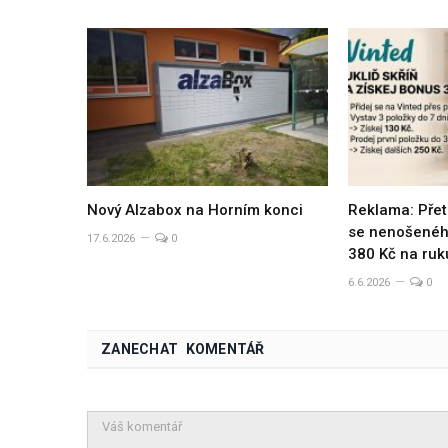
Nový Alzabox na Horním konci
Reklama: Přet
se nenošeného
17.6.2026
0
380 Kč na ruk
6.6.2026
0
ZANECHAT KOMENTÁŘ