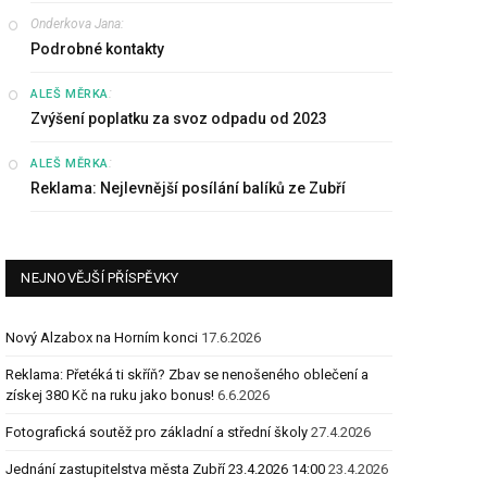
Onderkova Jana
:
Podrobné kontakty
:
ALEŠ MĚRKA
Zvýšení poplatku za svoz odpadu od 2023
:
ALEŠ MĚRKA
Reklama: Nejlevnější posílání balíků ze Zubří
NEJNOVĚJŠÍ PŘÍSPĚVKY
Nový Alzabox na Horním konci
17.6.2026
Reklama: Přetéká ti skříň? Zbav se nenošeného oblečení a
získej 380 Kč na ruku jako bonus!
6.6.2026
Fotografická soutěž pro základní a střední školy
27.4.2026
Jednání zastupitelstva města Zubří 23.4.2026 14:00
23.4.2026