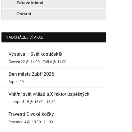
Zdravotnictví
Ostatní
NADCHÁZEJÍCÍ AKCE
Výstava – Svět kostiček®
Červen 22 @ 14.00
-
Září 6 @ 14.00
Den města Zubří 2026
Srpen 29
Vnitřní svět vítězů a X faktor úspěšných
Listopad 15 @ 15.00
-
16.30
Travesti Divoké kočky
Prosinec 4 @ 18.30
-
21.00