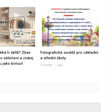
éká ti skříň? Zbav
Fotografická soutěž pro základní
 oblečení a získej
a střední školy
u jako bonus!
27.4.2026
0