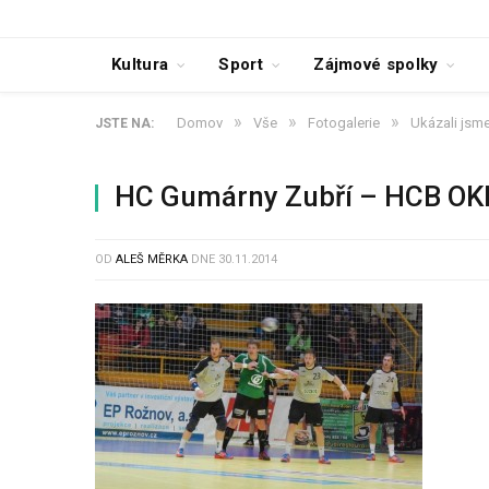
Kultura
Sport
Zájmové spolky
»
»
»
Domov
Vše
Fotogalerie
Ukázali jsme 
JSTE NA:
HC Gumárny Zubří – HCB OK
OD
ALEŠ MĚRKA
DNE
30.11.2014