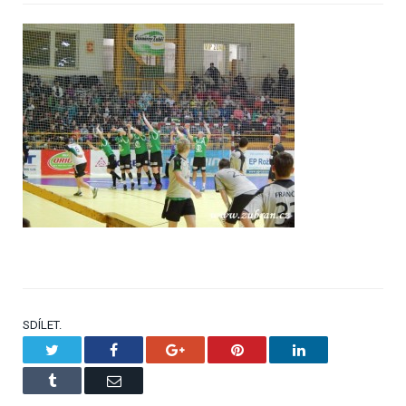
SDÍLET.
Twitter
Facebook
Google+
Pinterest
LinkedIn
Tumblr
Email