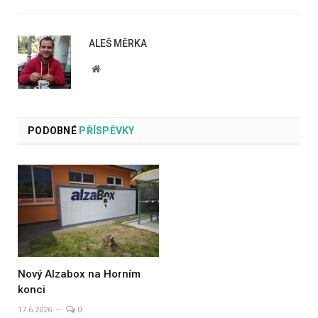
ALEŠ MĚRKA
Website
PODOBNÉ
PŘÍSPĚVKY
Nový Alzabox na Horním
konci
17.6.2026
0