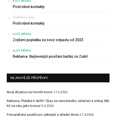
:
ALEŠ MĚRKA
Podrobné kontakty
Onderkova Jana
:
Podrobné kontakty
:
ALEŠ MĚRKA
Zvýšení poplatku za svoz odpadu od 2023
:
ALEŠ MĚRKA
Reklama: Nejlevnější posílání balíků ze Zubří
NEJNOVĚJŠÍ PŘÍSPĚVKY
Nový Alzabox na Horním konci
17.6.2026
Reklama: Přetéká ti skříň? Zbav se nenošeného oblečení a získej 380
Kč na ruku jako bonus!
6.6.2026
Fotografická soutěž pro základní a střední školy
27.4.2026