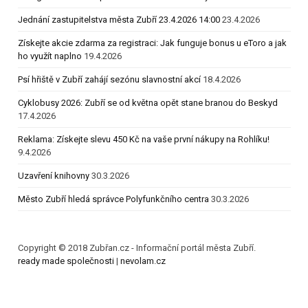
Jednání zastupitelstva města Zubří 23.4.2026 14:00
23.4.2026
Získejte akcie zdarma za registraci: Jak funguje bonus u eToro a jak
ho využít naplno
19.4.2026
Psí hřiště v Zubří zahájí sezónu slavnostní akcí
18.4.2026
Cyklobusy 2026: Zubří se od května opět stane branou do Beskyd
17.4.2026
Reklama: Získejte slevu 450 Kč na vaše první nákupy na Rohlíku!
9.4.2026
Uzavření knihovny
30.3.2026
Město Zubří hledá správce Polyfunkčního centra
30.3.2026
Copyright © 2018 Zubřan.cz - Informační portál města Zubří.
ready made společnosti
|
nevolam.cz