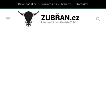
Kalendář akcí
Reklama na Zubřan.cz
Kontakty