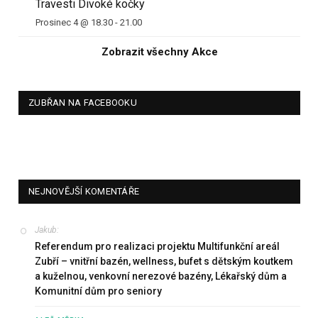
Travesti Divoké kočky
Prosinec 4 @ 18.30
-
21.00
Zobrazit všechny Akce
ZUBŘAN NA FACEBOOKU
NEJNOVĚJŠÍ KOMENTÁŘE
Jakub
:
Referendum pro realizaci projektu Multifunkční areál
Zubří – vnitřní bazén, wellness, bufet s dětským koutkem
a kuželnou, venkovní nerezové bazény, Lékařský dům a
Komunitní dům pro seniory