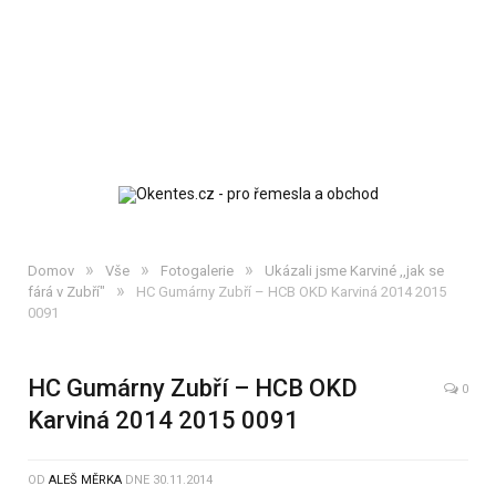
»
»
»
Domov
Vše
Fotogalerie
Ukázali jsme Karviné ,,jak se
»
fárá v Zubří"
HC Gumárny Zubří – HCB OKD Karviná 2014 2015
0091
HC Gumárny Zubří – HCB OKD
0
Karviná 2014 2015 0091
OD
ALEŠ MĚRKA
DNE
30.11.2014