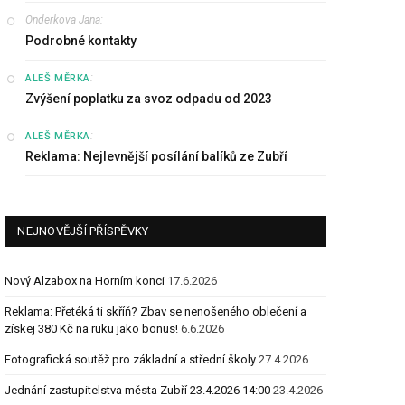
Onderkova Jana
:
Podrobné kontakty
:
ALEŠ MĚRKA
Zvýšení poplatku za svoz odpadu od 2023
:
ALEŠ MĚRKA
Reklama: Nejlevnější posílání balíků ze Zubří
NEJNOVĚJŠÍ PŘÍSPĚVKY
Nový Alzabox na Horním konci
17.6.2026
Reklama: Přetéká ti skříň? Zbav se nenošeného oblečení a
získej 380 Kč na ruku jako bonus!
6.6.2026
Fotografická soutěž pro základní a střední školy
27.4.2026
Jednání zastupitelstva města Zubří 23.4.2026 14:00
23.4.2026