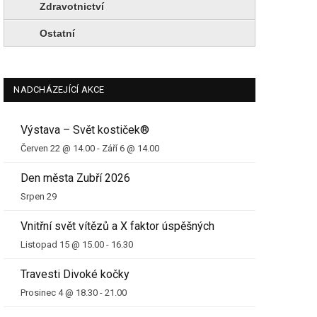
Zdravotnictví
Ostatní
NADCHÁZEJÍCÍ AKCE
Výstava – Svět kostiček®
Červen 22 @ 14.00
-
Září 6 @ 14.00
Den města Zubří 2026
Srpen 29
Vnitřní svět vítězů a X faktor úspěšných
Listopad 15 @ 15.00
-
16.30
Travesti Divoké kočky
Prosinec 4 @ 18.30
-
21.00