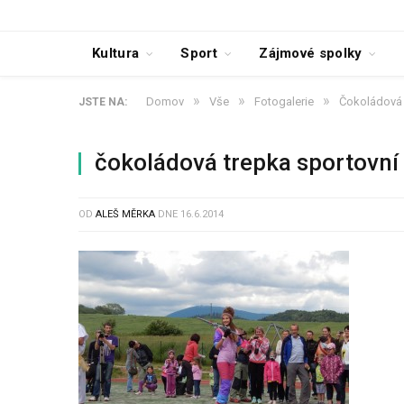
Kultura
Sport
Zájmové spolky
»
»
»
Domov
Vše
Fotogalerie
Čokoládová 
JSTE NA:
čokoládová trepka sportovní
OD
ALEŠ MĚRKA
DNE
16.6.2014