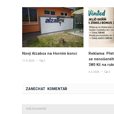
Nový Alzabox na Horním konci
Reklama: Přet
se nenošeného
17.6.2026
0
380 Kč na ruk
6.6.2026
0
ZANECHAT KOMENTÁŘ