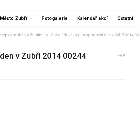
Město Zubří
Fotogalerie
Kalendář akcí
Ostatní
»
trepka proběhla Zubřím
čokoládová trepka sportovní den v Zubří 2014 0
 den v Zubří 2014 00244
0