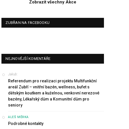
Zobrazit všechny Akce
ZUBŘAN NA FACEBOOKU
NEJNOVĚJŠÍ KOMENTÁŘE
Jakub
:
Referendum pro realizaci projektu Multifunkční
areál Zubří – vnitřní bazén, wellness, bufet s
dětským koutkem a kuželnou, venkovní nerezové
bazény, Lékařský dům a Komunitní dům pro
seniory
:
ALEŠ MĚRKA
Podrobné kontakty