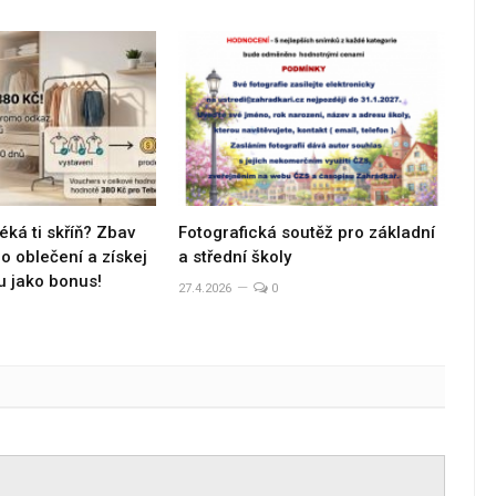
éká ti skříň? Zbav
Fotografická soutěž pro základní
 oblečení a získej
a střední školy
u jako bonus!
27.4.2026
0