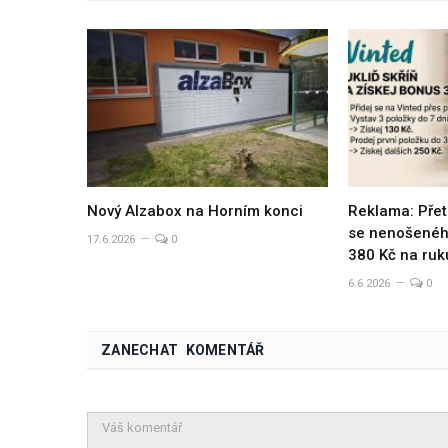
Nový Alzabox na Horním konci
Reklama: Přet
se nenošeného
17.6.2026
0
380 Kč na ruk
6.6.2026
0
ZANECHAT KOMENTÁŘ