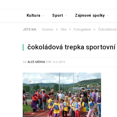
Kultura
Sport
Zájmové spolky
»
»
»
Domov
Vše
Fotogalerie
Čokoládová 
JSTE NA:
čokoládová trepka sportovní
OD
ALEŠ MĚRKA
DNE
16.6.2014