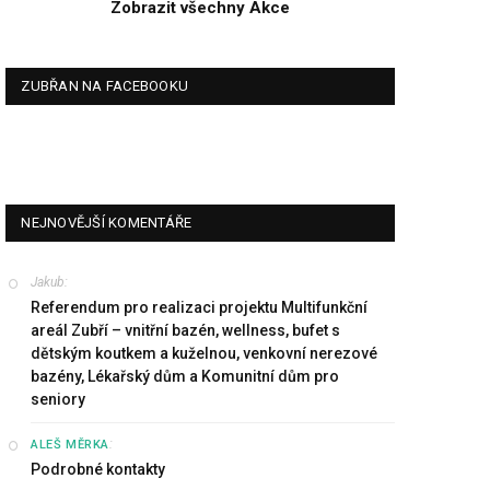
Zobrazit všechny Akce
ZUBŘAN NA FACEBOOKU
NEJNOVĚJŠÍ KOMENTÁŘE
Jakub
:
Referendum pro realizaci projektu Multifunkční
areál Zubří – vnitřní bazén, wellness, bufet s
dětským koutkem a kuželnou, venkovní nerezové
bazény, Lékařský dům a Komunitní dům pro
seniory
:
ALEŠ MĚRKA
Podrobné kontakty