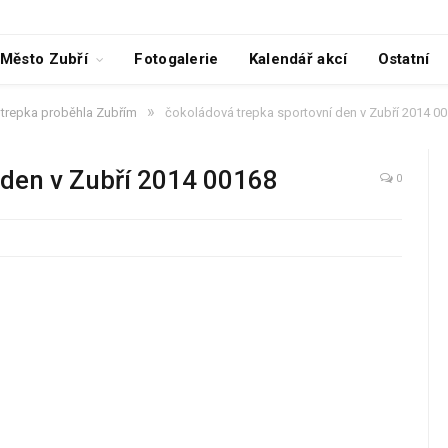
Město Zubří
Fotogalerie
Kalendář akcí
Ostatní
»
trepka proběhla Zubřím
čokoládová trepka sportovní den v Zubří 2014 0
 den v Zubří 2014 00168
0