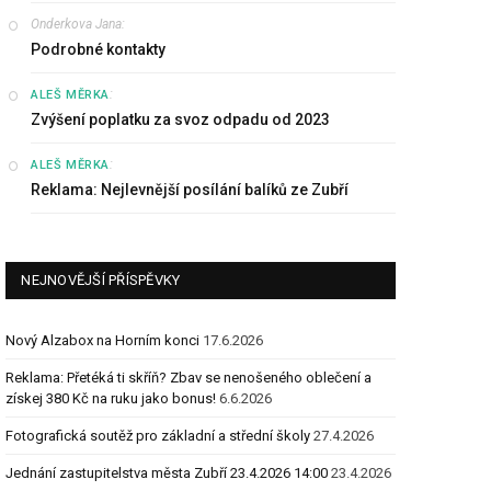
Onderkova Jana
:
Podrobné kontakty
:
ALEŠ MĚRKA
Zvýšení poplatku za svoz odpadu od 2023
:
ALEŠ MĚRKA
Reklama: Nejlevnější posílání balíků ze Zubří
NEJNOVĚJŠÍ PŘÍSPĚVKY
Nový Alzabox na Horním konci
17.6.2026
Reklama: Přetéká ti skříň? Zbav se nenošeného oblečení a
získej 380 Kč na ruku jako bonus!
6.6.2026
Fotografická soutěž pro základní a střední školy
27.4.2026
Jednání zastupitelstva města Zubří 23.4.2026 14:00
23.4.2026