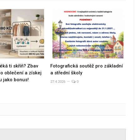
éká ti skříň? Zbav
Fotografická soutěž pro základní
 oblečení a získej
a střední školy
u jako bonus!
27.4.2026
0