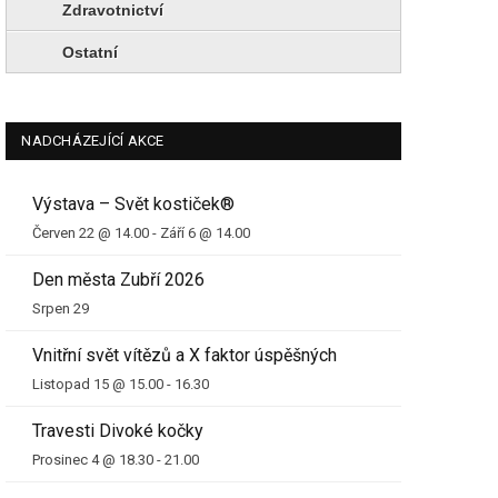
Zdravotnictví
Ostatní
NADCHÁZEJÍCÍ AKCE
Výstava – Svět kostiček®
Červen 22 @ 14.00
-
Září 6 @ 14.00
Den města Zubří 2026
Srpen 29
Vnitřní svět vítězů a X faktor úspěšných
Listopad 15 @ 15.00
-
16.30
Travesti Divoké kočky
Prosinec 4 @ 18.30
-
21.00