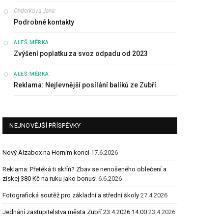
Onderkova Jana
:
Podrobné kontakty
:
ALEŠ MĚRKA
Zvýšení poplatku za svoz odpadu od 2023
:
ALEŠ MĚRKA
Reklama: Nejlevnější posílání balíků ze Zubří
NEJNOVĚJŠÍ PŘÍSPĚVKY
Nový Alzabox na Horním konci
17.6.2026
Reklama: Přetéká ti skříň? Zbav se nenošeného oblečení a
získej 380 Kč na ruku jako bonus!
6.6.2026
Fotografická soutěž pro základní a střední školy
27.4.2026
Jednání zastupitelstva města Zubří 23.4.2026 14:00
23.4.2026