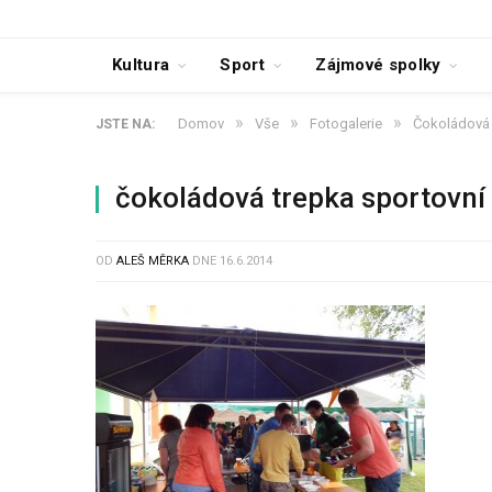
Kultura
Sport
Zájmové spolky
»
»
»
Domov
Vše
Fotogalerie
Čokoládová 
JSTE NA:
čokoládová trepka sportovní
OD
ALEŠ MĚRKA
DNE
16.6.2014