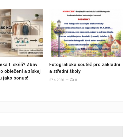
éká ti skříň? Zbav
Fotografická soutěž pro základní
 oblečení a získej
a střední školy
u jako bonus!
27.4.2026
0