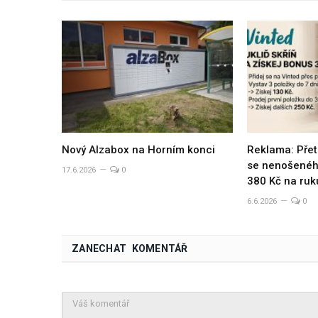
Nový Alzabox na Horním konci
Reklama: Přet
se nenošeného
17.6.2026
0
380 Kč na ruk
6.6.2026
0
ZANECHAT KOMENTÁŘ