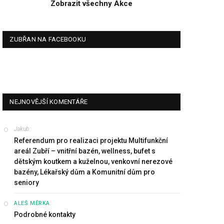
Zobrazit všechny Akce
ZUBŘAN NA FACEBOOKU
NEJNOVĚJŠÍ KOMENTÁŘE
Jakub
:
Referendum pro realizaci projektu Multifunkční
areál Zubří – vnitřní bazén, wellness, bufet s
dětským koutkem a kuželnou, venkovní nerezové
bazény, Lékařský dům a Komunitní dům pro
seniory
:
ALEŠ MĚRKA
Podrobné kontakty