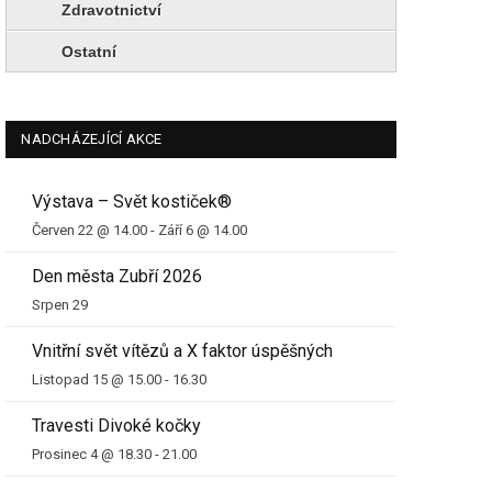
Zdravotnictví
Ostatní
NADCHÁZEJÍCÍ AKCE
Výstava – Svět kostiček®
Červen 22 @ 14.00
-
Září 6 @ 14.00
Den města Zubří 2026
Srpen 29
Vnitřní svět vítězů a X faktor úspěšných
Listopad 15 @ 15.00
-
16.30
Travesti Divoké kočky
Prosinec 4 @ 18.30
-
21.00