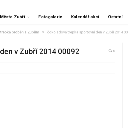
Město Zubří
Fotogalerie
Kalendář akcí
Ostatní
»
trepka proběhla Zubřím
čokoládová trepka sportovní den v Zubří 2014 0
 den v Zubří 2014 00092
0