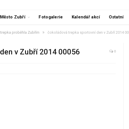
Město Zubří
Fotogalerie
Kalendář akcí
Ostatní
»
trepka proběhla Zubřím
čokoládová trepka sportovní den v Zubří 2014 0
 den v Zubří 2014 00056
0