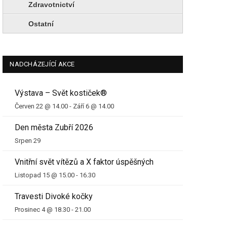
Zdravotnictví
Ostatní
NADCHÁZEJÍCÍ AKCE
Výstava – Svět kostiček®
Červen 22 @ 14.00
-
Září 6 @ 14.00
Den města Zubří 2026
Srpen 29
Vnitřní svět vítězů a X faktor úspěšných
Listopad 15 @ 15.00
-
16.30
Travesti Divoké kočky
Prosinec 4 @ 18.30
-
21.00