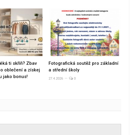
éká ti skříň? Zbav
Fotografická soutěž pro základní
 oblečení a získej
a střední školy
u jako bonus!
27.4.2026
0