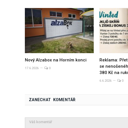
Nový Alzabox na Horním konci
Reklama: Přet
se nenošeného
17.6.2026
0
380 Kč na ruk
6.6.2026
0
ZANECHAT KOMENTÁŘ