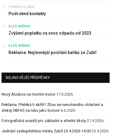
Onderkova Jana
:
Podrobné kontakty
:
ALEŠ MĚRKA
Zvýšení poplatku za svoz odpadu od 2023
:
ALEŠ MĚRKA
Reklama: Nejlevnější posílání balíků ze Zubří
NEJNOVĚJŠÍ PŘÍSPĚVKY
Nový Alzabox na Horním konci
17.6.2026
Reklama: Přetéká ti skříň? Zbav se nenošeného oblečení a
získej 380 Kč na ruku jako bonus!
6.6.2026
Fotografická soutěž pro základní a střední školy
27.4.2026
Jednání zastupitelstva města Zubří 23.4.2026 14:00
23.4.2026