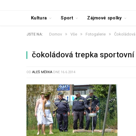
Kultura
Sport
Zájmové spolky
»
»
»
Domov
Vše
Fotogalerie
Čokoládová 
JSTE NA:
čokoládová trepka sportovní
OD
ALEŠ MĚRKA
DNE
16.6.2014