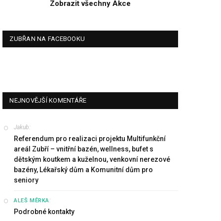
Zobrazit všechny Akce
ZUBŘAN NA FACEBOOKU
NEJNOVĚJŠÍ KOMENTÁŘE
Jakub
:
Referendum pro realizaci projektu Multifunkční
areál Zubří – vnitřní bazén, wellness, bufet s
dětským koutkem a kuželnou, venkovní nerezové
bazény, Lékařský dům a Komunitní dům pro
seniory
:
ALEŠ MĚRKA
Podrobné kontakty