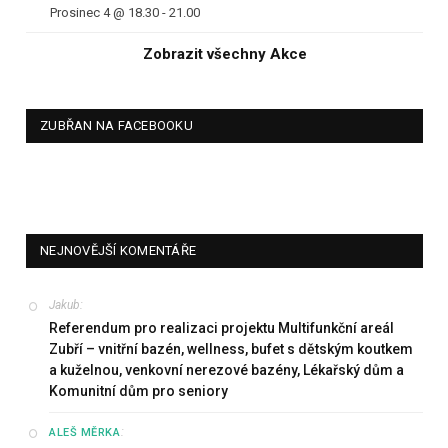
Prosinec 4 @ 18.30
-
21.00
Zobrazit všechny Akce
ZUBŘAN NA FACEBOOKU
NEJNOVĚJŠÍ KOMENTÁŘE
Jakub
:
Referendum pro realizaci projektu Multifunkční areál
Zubří – vnitřní bazén, wellness, bufet s dětským koutkem
a kuželnou, venkovní nerezové bazény, Lékařský dům a
Komunitní dům pro seniory
:
ALEŠ MĚRKA