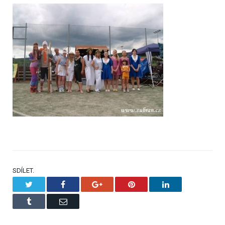
SDÍLET.
Twitter
Facebook
Google+
Pinterest
LinkedIn
Tumblr
Email