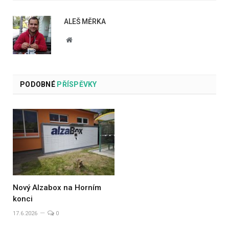
ALEŠ MĚRKA
Website
PODOBNÉ
PŘÍSPĚVKY
Nový Alzabox na Horním
konci
17.6.2026
0