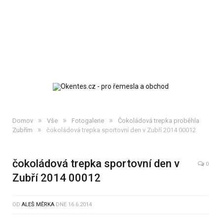
»
»
»
Domov
Vše
Fotogalerie
Čokoládová trepka proběhla
»
Zubřím
čokoládová trepka sportovní den v Zubří 2014 00012
čokoládová trepka sportovní den v
0
Zubří 2014 00012
OD
ALEŠ MĚRKA
DNE
16.6.2014