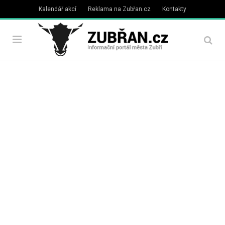
Kalendář akcí
Reklama na Zubřan.cz
Kontakty