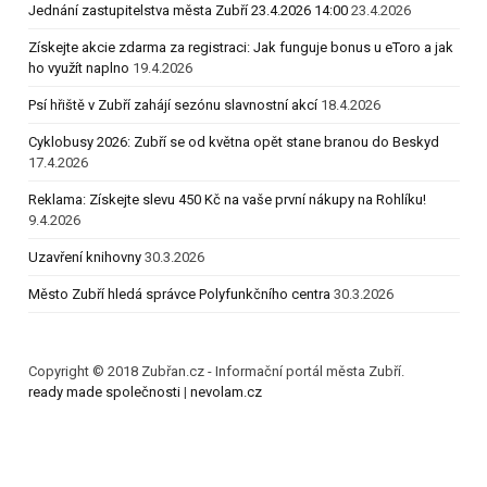
Jednání zastupitelstva města Zubří 23.4.2026 14:00
23.4.2026
Získejte akcie zdarma za registraci: Jak funguje bonus u eToro a jak
ho využít naplno
19.4.2026
Psí hřiště v Zubří zahájí sezónu slavnostní akcí
18.4.2026
Cyklobusy 2026: Zubří se od května opět stane branou do Beskyd
17.4.2026
Reklama: Získejte slevu 450 Kč na vaše první nákupy na Rohlíku!
9.4.2026
Uzavření knihovny
30.3.2026
Město Zubří hledá správce Polyfunkčního centra
30.3.2026
Copyright © 2018 Zubřan.cz - Informační portál města Zubří.
ready made společnosti
|
nevolam.cz