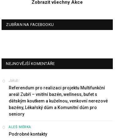
Zobrazit všechny Akce
ZUBŘAN NA FACEBOOKU
NEJNOVĚJŠÍ KOMENTÁŘE
Jakub
:
Referendum pro realizaci projektu Multifunkční
areál Zubří – vnitřní bazén, wellness, bufet s
dětským koutkem a kuželnou, venkovní nerezové
bazény, Lékařský dům a Komunitní dům pro
seniory
:
ALEŠ MĚRKA
Podrobné kontakty