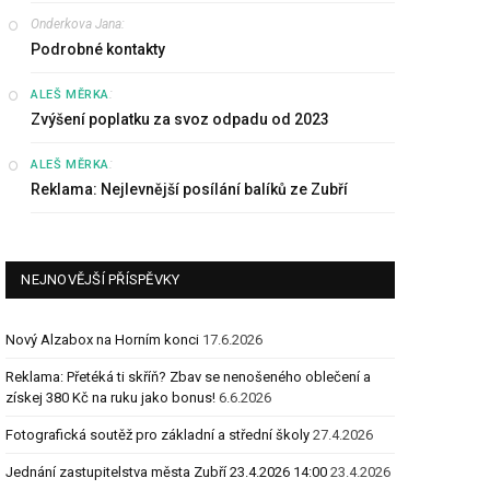
Onderkova Jana
:
Podrobné kontakty
:
ALEŠ MĚRKA
Zvýšení poplatku za svoz odpadu od 2023
:
ALEŠ MĚRKA
Reklama: Nejlevnější posílání balíků ze Zubří
NEJNOVĚJŠÍ PŘÍSPĚVKY
Nový Alzabox na Horním konci
17.6.2026
Reklama: Přetéká ti skříň? Zbav se nenošeného oblečení a
získej 380 Kč na ruku jako bonus!
6.6.2026
Fotografická soutěž pro základní a střední školy
27.4.2026
Jednání zastupitelstva města Zubří 23.4.2026 14:00
23.4.2026