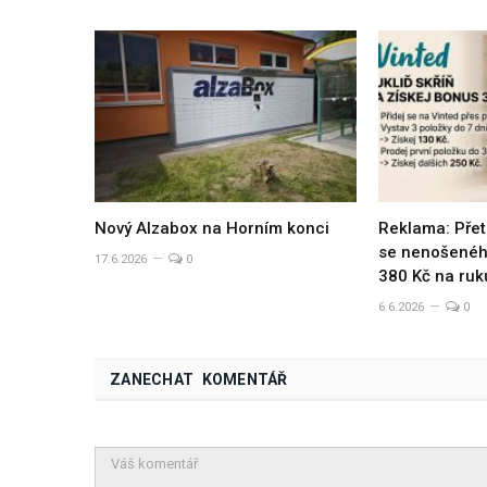
Nový Alzabox na Horním konci
Reklama: Přet
se nenošeného
17.6.2026
0
380 Kč na ruk
6.6.2026
0
ZANECHAT KOMENTÁŘ