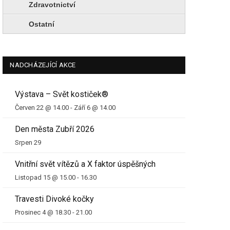
Zdravotnictví
Ostatní
NADCHÁZEJÍCÍ AKCE
Výstava – Svět kostiček®
Červen 22 @ 14.00
-
Září 6 @ 14.00
Den města Zubří 2026
Srpen 29
Vnitřní svět vítězů a X faktor úspěšných
Listopad 15 @ 15.00
-
16.30
Travesti Divoké kočky
Prosinec 4 @ 18.30
-
21.00