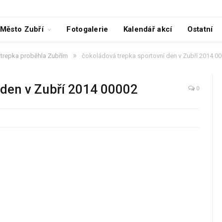
Město Zubří
Fotogalerie
Kalendář akcí
Ostatní
»
trepka proběhla Zubřím
čokoládová trepka sportovní den v Zubří 2014 0
 den v Zubří 2014 00002
0