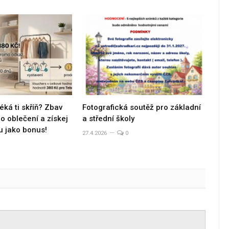
éká ti skříň? Zbav
Fotografická soutěž pro základní
 oblečení a získej
a střední školy
u jako bonus!
27.4.2026
0