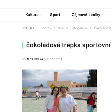
Kultura
Sport
Zájmové spolky
»
»
»
Domov
Vše
Fotogalerie
Čokoládová 
JSTE NA:
čokoládová trepka sportovní
OD
ALEŠ MĚRKA
DNE
16.6.2014