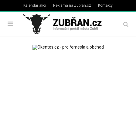
Kalendář akcí
Reklama na Zubřan.cz
Kontakty