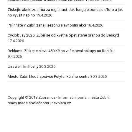
Získejte akcie zdarma za registraci: Jak funguje bonus u eToro a jak
ho využít naplno
19.4.2026
Psí hřiště v Zubří zahájí sezónu slavnostní akcí
18.4.2026
Cyklobusy 2026: Zubří se od května opět stane branou do Beskyd
17.4.2026
Reklama: Získejte slevu 450 Kč na vaše první nákupy na Rohlíku!
9.4.2026
Uzavření knihovny
30.3.2026
Město Zubří hledá správce Polyfunkčního centra
30.3.2026
Copyright © 2018 Zubřan.cz - Informační portál města Zubří.
ready made společnosti
|
nevolam.cz