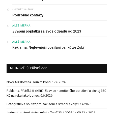
Onderkova Jana
:
Podrobné kontakty
:
ALEŠ MĚRKA
Zvýšení poplatku za svoz odpadu od 2023
:
ALEŠ MĚRKA
Reklama: Nejlevnější posílání balíků ze Zubří
NEJNOVĚJŠÍ PŘÍSPĚVKY
Nový Alzabox na Horním konci
17.6.2026
Reklama: Přetéká ti skříň? Zbav se nenošeného oblečení a získej 380
Kč na ruku jako bonus!
6.6.2026
Fotografická soutěž pro základní a střední školy
27.4.2026
Jednání zastupitelstva města Zubří 23.4.2026 14:00
23.4.2026