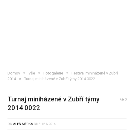
»
»
»
Domov
Vše
Fotogalerie
Festival miniházené v Zubří
»
2014
Turnaj miniházené v Zubří týmy 2014 0022
Turnaj miniházené v Zubří týmy
0
2014 0022
OD
ALEŠ MĚRKA
DNE
12.6.2014