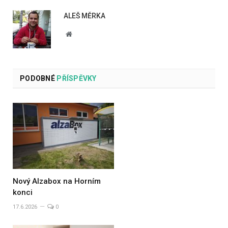
ALEŠ MĚRKA
Website
PODOBNÉ
PŘÍSPĚVKY
Nový Alzabox na Horním
konci
17.6.2026
0