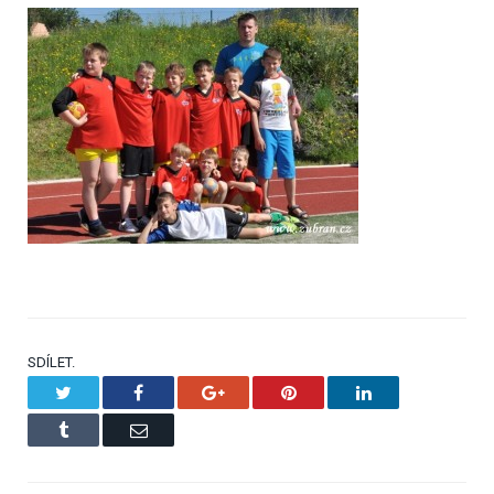
SDÍLET.
Twitter
Facebook
Google+
Pinterest
LinkedIn
Tumblr
Email