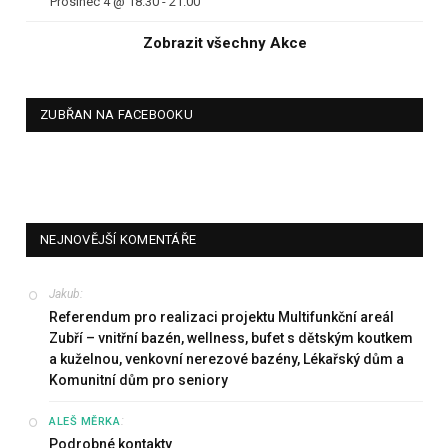
Prosinec 4 @ 18.30
-
21.00
Zobrazit všechny Akce
ZUBŘAN NA FACEBOOKU
NEJNOVĚJŠÍ KOMENTÁŘE
Jakub
:
Referendum pro realizaci projektu Multifunkční areál
Zubří – vnitřní bazén, wellness, bufet s dětským koutkem
a kuželnou, venkovní nerezové bazény, Lékařský dům a
Komunitní dům pro seniory
:
ALEŠ MĚRKA
Podrobné kontakty