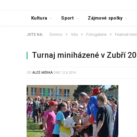
Kultura
Sport
Zájmové spolky
»
»
»
Domov
Vše
Fotogalerie
Festival min
JSTE NA:
Turnaj miniházené v Zubří 2
OD
ALEŠ MĚRKA
DNE
12.6.2014