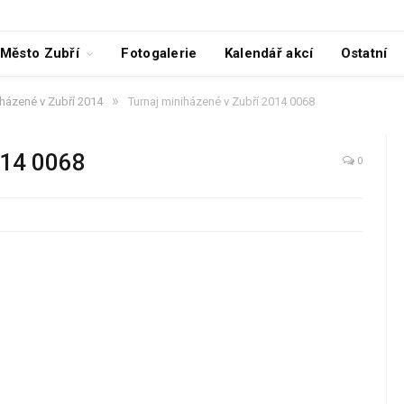
Město Zubří
Fotogalerie
Kalendář akcí
Ostatní
»
iházené v Zubří 2014
Turnaj miniházené v Zubří 2014 0068
014 0068
0