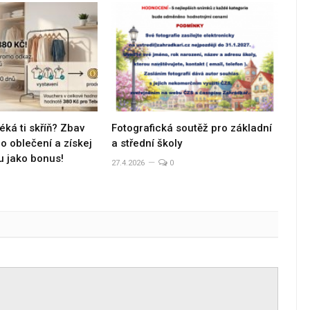
éká ti skříň? Zbav
Fotografická soutěž pro základní
 oblečení a získej
a střední školy
u jako bonus!
27.4.2026
0