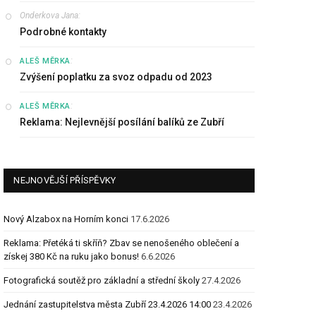
Onderkova Jana
:
Podrobné kontakty
:
ALEŠ MĚRKA
Zvýšení poplatku za svoz odpadu od 2023
:
ALEŠ MĚRKA
Reklama: Nejlevnější posílání balíků ze Zubří
NEJNOVĚJŠÍ PŘÍSPĚVKY
Nový Alzabox na Horním konci
17.6.2026
Reklama: Přetéká ti skříň? Zbav se nenošeného oblečení a
získej 380 Kč na ruku jako bonus!
6.6.2026
Fotografická soutěž pro základní a střední školy
27.4.2026
Jednání zastupitelstva města Zubří 23.4.2026 14:00
23.4.2026