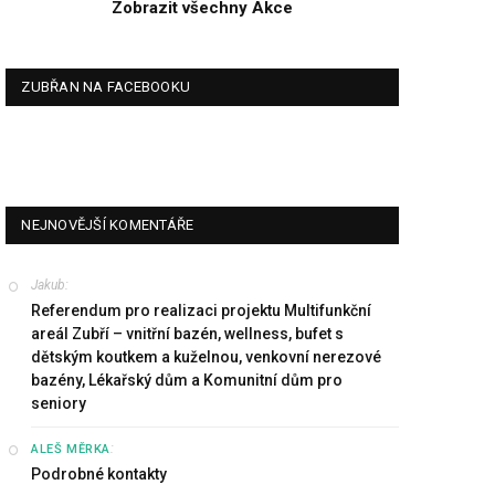
Zobrazit všechny Akce
ZUBŘAN NA FACEBOOKU
NEJNOVĚJŠÍ KOMENTÁŘE
Jakub
:
Referendum pro realizaci projektu Multifunkční
areál Zubří – vnitřní bazén, wellness, bufet s
dětským koutkem a kuželnou, venkovní nerezové
bazény, Lékařský dům a Komunitní dům pro
seniory
:
ALEŠ MĚRKA
Podrobné kontakty