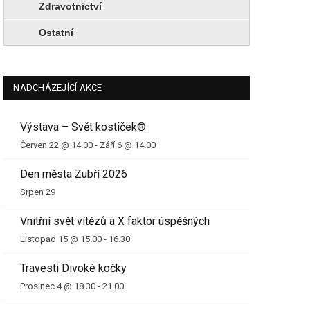
Zdravotnictví
Ostatní
NADCHÁZEJÍCÍ AKCE
Výstava – Svět kostiček®
Červen 22 @ 14.00
-
Září 6 @ 14.00
Den města Zubří 2026
Srpen 29
Vnitřní svět vítězů a X faktor úspěšných
Listopad 15 @ 15.00
-
16.30
Travesti Divoké kočky
Prosinec 4 @ 18.30
-
21.00