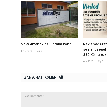
Nový Alzabox na Horním konci
Reklama: Přet
se nenošeného
17.6.2026
0
380 Kč na ruk
6.6.2026
0
ZANECHAT KOMENTÁŘ