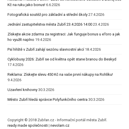
Kč na ruku jako bonus!
6.6.2026
Fotografická soutěž pro základní a střední školy
27.4.2026
Jednání zastupitelstva města Zubří 23.4.2026 14:00
23.4.2026
Získejte akcie zdarma za registraci: Jak funguje bonus u eToro a jak
ho využít naplno
19.4.2026
Psí hřiště v Zubří zahájí sezónu slavnostní akcí
18.4.2026
Cyklobusy 2026: Zubří se od května opět stane branou do Beskyd
17.4.2026
Reklama: Získejte slevu 450 Kč na vaše první nákupy na Rohlíku!
9.4.2026
Uzavření knihovny
30.3.2026
Město Zubří hledá správce Polyfunkčního centra
30.3.2026
Copyright © 2018 Zubřan.cz - Informační portál města Zubří.
ready made společnosti
|
nevolam.cz