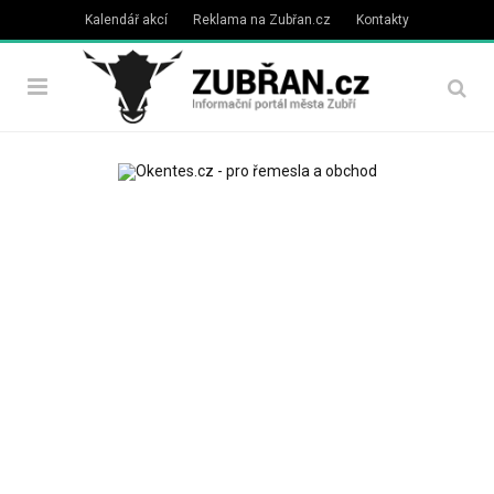
Kalendář akcí
Reklama na Zubřan.cz
Kontakty