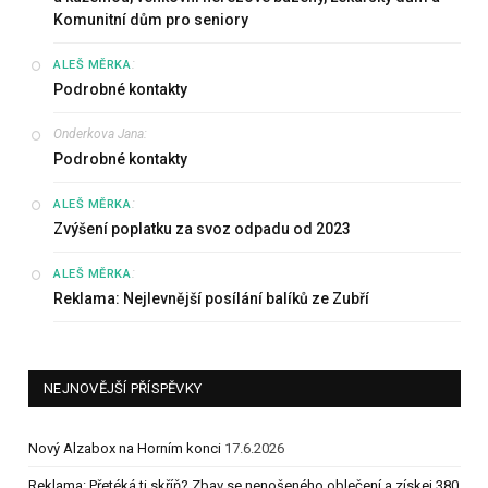
Komunitní dům pro seniory
:
ALEŠ MĚRKA
Podrobné kontakty
Onderkova Jana
:
Podrobné kontakty
:
ALEŠ MĚRKA
Zvýšení poplatku za svoz odpadu od 2023
:
ALEŠ MĚRKA
Reklama: Nejlevnější posílání balíků ze Zubří
NEJNOVĚJŠÍ PŘÍSPĚVKY
Nový Alzabox na Horním konci
17.6.2026
Reklama: Přetéká ti skříň? Zbav se nenošeného oblečení a získej 380