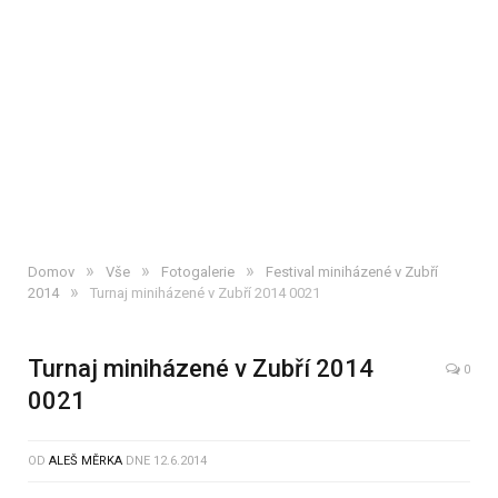
»
»
»
Domov
Vše
Fotogalerie
Festival miniházené v Zubří
»
2014
Turnaj miniházené v Zubří 2014 0021
Turnaj miniházené v Zubří 2014
0
0021
OD
ALEŠ MĚRKA
DNE
12.6.2014