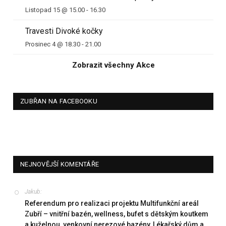
Listopad 15 @ 15.00
-
16.30
Travesti Divoké kočky
Prosinec 4 @ 18.30
-
21.00
Zobrazit všechny Akce
ZUBŘAN NA FACEBOOKU
NEJNOVĚJŠÍ KOMENTÁŘE
Jakub
:
Referendum pro realizaci projektu Multifunkční areál
Zubří – vnitřní bazén, wellness, bufet s dětským koutkem
a kuželnou, venkovní nerezové bazény, Lékařský dům a