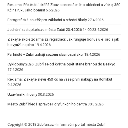
Reklama: Přetéká ti skříň? Zbav se nenošeného oblečení a získej 380
Kč na ruku jako bonus!
6.6.2026
Fotografická soutěž pro základní a střední školy
27.4.2026
Jednání zastupitelstva města Zubří 23.4.2026 14:00
23.4.2026
Získejte akcie zdarma za registraci: Jak funguje bonus u eToro a jak
ho využít naplno
19.4.2026
Psí hřiště v Zubří zahájí sezónu slavnostní akcí
18.4.2026
Cyklobusy 2026: Zubří se od května opět stane branou do Beskyd
17.4.2026
Reklama: Získejte slevu 450 Kč na vaše první nákupy na Rohlíku!
9.4.2026
Uzavření knihovny
30.3.2026
Město Zubří hledá správce Polyfunkčního centra
30.3.2026
Copyright © 2018 Zubřan.cz - Informační portál města Zubří.