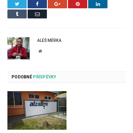
Twitter
Facebook
Google+
Pinterest
LinkedIn
Tumblr
Email
ALEŠ MĚRKA
Website
PODOBNÉ
PŘÍSPĚVKY