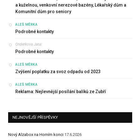
a kuželnou, venkovní nerezové bazény, Lékařský dům a
Komunitní dům pro seniory
:
ALEŠ MĚRKA
Podrobné kontakty
Onderkova Jana
:
Podrobné kontakty
:
ALEŠ MĚRKA
Zvýšení poplatku za svoz odpadu od 2023
:
ALEŠ MĚRKA
Reklama: Nejlevnější posílání balíků ze Zubří
NEJNOVĚJŠÍ PŘÍSPĚVKY
Nový Alzabox na Horním konci
17.6.2026