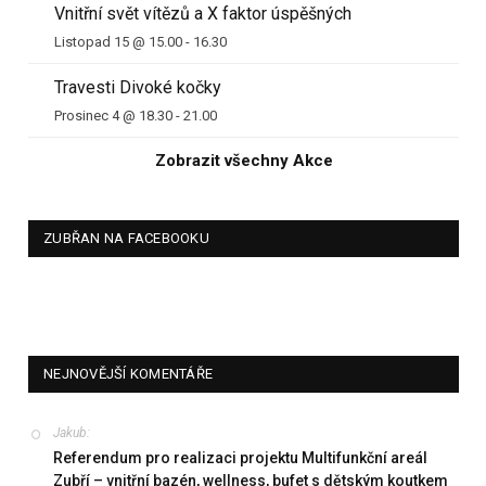
Vnitřní svět vítězů a X faktor úspěšných
Listopad 15 @ 15.00
-
16.30
Travesti Divoké kočky
Prosinec 4 @ 18.30
-
21.00
Zobrazit všechny Akce
ZUBŘAN NA FACEBOOKU
NEJNOVĚJŠÍ KOMENTÁŘE
Jakub
:
Referendum pro realizaci projektu Multifunkční areál
Zubří – vnitřní bazén, wellness, bufet s dětským koutkem