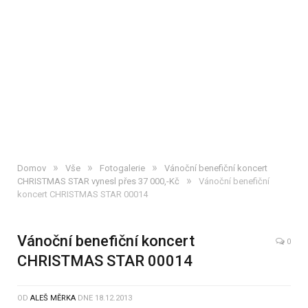
»
»
»
Domov
Vše
Fotogalerie
Vánoční benefiční koncert
»
CHRISTMAS STAR vynesl přes 37 000,-Kč
Vánoční benefiční
koncert CHRISTMAS STAR 00014
Vánoční benefiční koncert
0
CHRISTMAS STAR 00014
OD
ALEŠ MĚRKA
DNE
18.12.2013