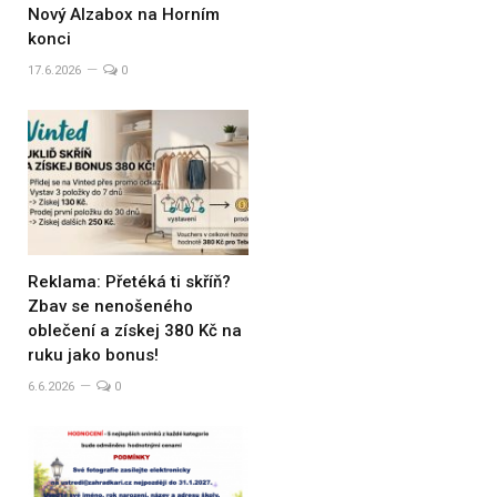
Nový Alzabox na Horním
konci
17.6.2026
0
Reklama: Přetéká ti skříň?
Zbav se nenošeného
oblečení a získej 380 Kč na
ruku jako bonus!
6.6.2026
0