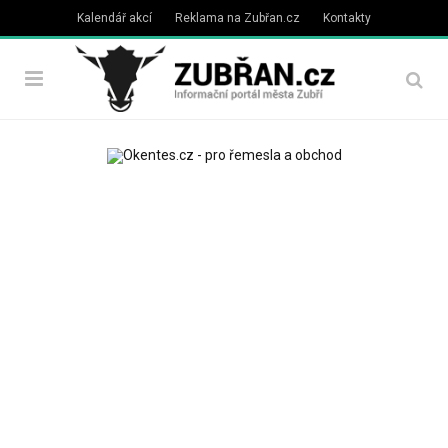
Kalendář akcí
Reklama na Zubřan.cz
Kontakty